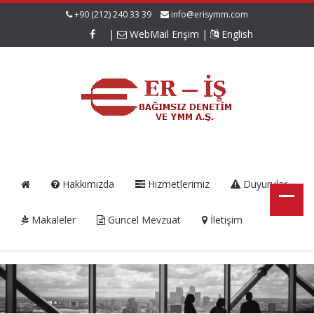
+90 (212) 240 33 39
info@erisymm.com
|
WebMail Erişim
|
English
Hakkımızda
Hizmetlerimiz
Duyurular
Makaleler
Güncel Mevzuat
İletişim