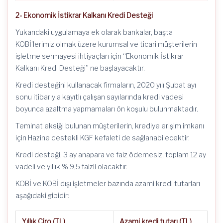
2- Ekonomik İstikrar Kalkanı Kredi Desteği
Yukarıdaki uygulamaya ek olarak bankalar, başta
KOBİ’lerimiz olmak üzere kurumsal ve ticari müşterilerin
işletme sermayesi ihtiyaçları için “Ekonomik İstikrar
Kalkanı Kredi Desteği” ne başlayacaktır.
Kredi desteğini kullanacak firmaların, 2020 yılı Şubat ayı
sonu itibarıyla kayıtlı çalışan sayılarında kredi vadesi
boyunca azaltma yapmamaları ön koşulu bulunmaktadır.
Teminat eksiği bulunan müşterilerin, krediye erişim imkanı
için Hazine destekli KGF kefaleti de sağlanabilecektir.
Kredi desteği; 3 ay anapara ve faiz ödemesiz, toplam 12 ay
vadeli ve yıllık % 9,5 faizli olacaktır.
KOBİ ve KOBİ dışı işletmeler bazında azami kredi tutarları
aşağıdaki gibidir:
Yıllık Ciro (TL)
Azami kredi tutarı (TL)