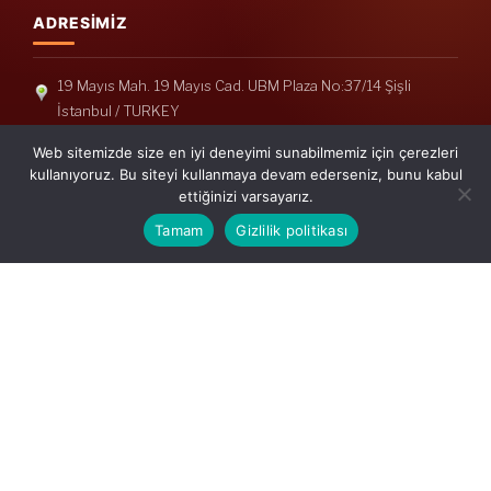
ADRESIMIZ
19 Mayıs Mah. 19 Mayıs Cad. UBM Plaza No:37/14 Şişli
İstanbul / TURKEY
Telefon: +90(212) 240 33 39
Web sitemizde size en iyi deneyimi sunabilmemiz için çerezleri
Telefon: +90(212) 248 19 36
kullanıyoruz. Bu siteyi kullanmaya devam ederseniz, bunu kabul
ettiğinizi varsayarız.
info@erisymm.com
Tamam
Gizlilik politikası
PRATIK MENÜ
Ana Sayfa
Hakkımızda
Hizmetlerimiz
Güncel Mevzuat
İletişim