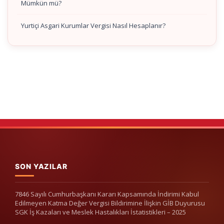
Mümkün mü?
Yurtiçi Asgari Kurumlar Vergisi Nasıl Hesaplanır?
SON YAZILAR
7846 Sayılı Cumhurbaşkanı Kararı Kapsamında İndirimi Kabul
Edilmeyen Katma Değer Vergisi Bildirimine İlişkin GİB Duyurusu
SGK İş Kazaları ve Meslek Hastalıkları İstatistikleri – 2025