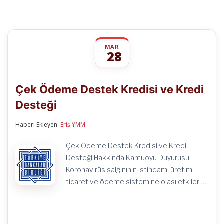
MAR
28
Çek
yorumlar kapalı
Ödeme
Çek Ödeme Destek Kredisi ve Kredi
Destek
Kredisi
Desteği
ve
Kredi
Desteği
Haberi Ekleyen:
Eriş YMM
için
Çek Ödeme Destek Kredisi ve Kredi
Desteği Hakkında Kamuoyu Duyurusu
Koronavirüs salgınının istihdam, üretim,
ticaret ve ödeme sistemine olası etkileri…