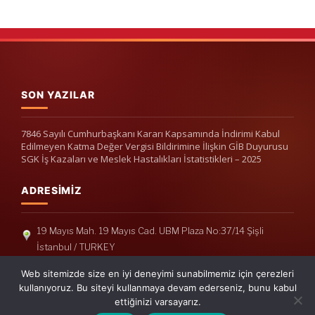
SON YAZILAR
7846 Sayılı Cumhurbaşkanı Kararı Kapsamında İndirimi Kabul
Edilmeyen Katma Değer Vergisi Bildirimine İlişkin GİB Duyurusu
SGK İş Kazaları ve Meslek Hastalıkları İstatistikleri – 2025
ADRESIMIZ
19 Mayıs Mah. 19 Mayıs Cad. UBM Plaza No:37/14 Şişli
İstanbul / TURKEY
Telefon: +90(212) 240 33 39
Web sitemizde size en iyi deneyimi sunabilmemiz için çerezleri
Telefon: +90(212) 248 19 36
kullanıyoruz. Bu siteyi kullanmaya devam ederseniz, bunu kabul
ettiğinizi varsayarız.
info@erisymm.com