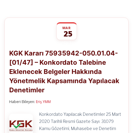
MAR
25
KGK
yorumlar kapalı
Kararı
KGK Kararı 75935942-050.01.04-
75935942-
050.01.04-
[01/47] – Konkordato Talebine
[01/47]
–
Eklenecek Belgeler Hakkında
Konkordato
Talebine
Yönetmelik Kapsamında Yapılacak
Eklenecek
Belgeler
Denetimler
Hakkında
Yönetmelik
Haberi Ekleyen:
Eriş YMM
Kapsamında
Yapılacak
Denetimler
Konkordato Yapılacak Denetimler 25 Mart
için
2020 Tarihli Resmi Gazete Sayı: 31079
Kamu Gözetimi, Muhasebe ve Denetim