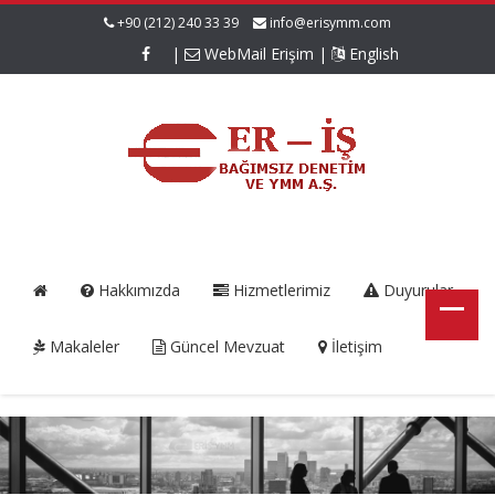
+90 (212) 240 33 39
info@erisymm.com
|
WebMail Erişim
|
English
Hakkımızda
Hizmetlerimiz
Duyurular
Makaleler
Güncel Mevzuat
İletişim