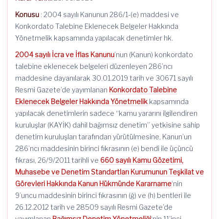
Konusu
: 2004 sayılı Kanunun 286/1-(e) maddesi ve
Konkordato Talebine Eklenecek Belgeler Hakkında
Yönetmelik kapsamında yapılacak denetimler hk.
2004 sayılı İcra ve İflas Kanunu
’nun (Kanun) konkordato
talebine eklenecek belgeleri düzenleyen 286’ncı
maddesine dayanılarak 30.01.2019 tarih ve 30671 sayılı
Resmi Gazete’de yayımlanan
Konkordato Talebine
Eklenecek Belgeler Hakkında Yönetmelik
kapsamında
yapılacak denetimlerin sadece “kamu yararını ilgilendiren
kuruluşlar (KAYİK) dahil bağımsız denetim” yetkisine sahip
denetim kuruluşları tarafından yürütülmesine, Kanun’un
286’ncı maddesinin birinci fıkrasının (e) bendi ile üçüncü
fıkrası, 26/9/2011 tarihli ve
660 sayılı Kamu Gözetimi,
Muhasebe ve Denetim Standartları Kurumunun Teşkilat ve
Görevleri Hakkında Kanun Hükmünde Kararname
‘nin
9’uncu maddesinin birinci fıkrasının (ğ) ve (h) bentleri ile
26.12.2012 tarih ve 28509 sayılı Resmi Gazete’de
yayımlanan
Bağımsız Denetim Yönetmeliği
‘nin 11’inci