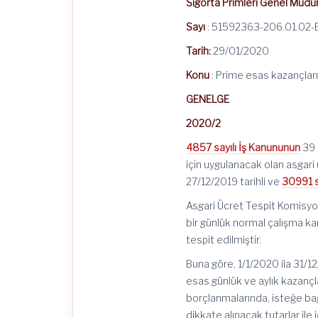
Sigorta Primleri Genel Müdü
Sayı
: 51592363-206.01.02-
Tarih:
29/01/2020
Konu
: Prime esas kazançların 
GENELGE
2020/2
4857 sayılı İş Kanununun
39 
için uygulanacak olan asgari ü
27/12/2019 tarihli ve
30991 s
Asgari Ücret Tespit Komisyonu
bir günlük normal çalışma karş
tespit edilmiştir.
Buna göre, 1/1/2020 ila 31/12
esas günlük ve aylık kazançla
borçlanmalarında, isteğe bağl
dikkate alınacak tutarlar ile