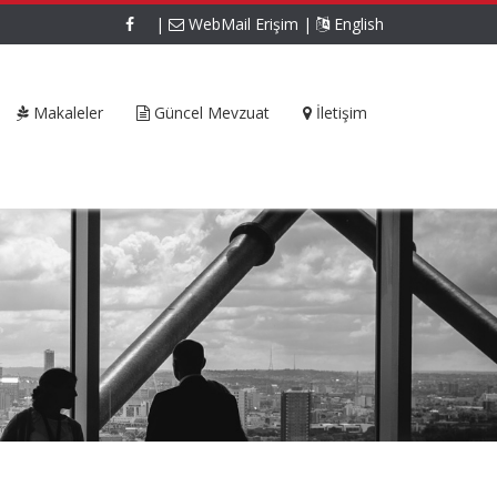
|
WebMail Erişim
|
English
Makaleler
Güncel Mevzuat
İletişim