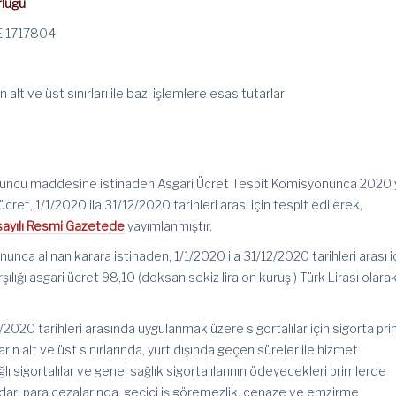
rlüğü
E.1717804
alt ve üst sınırları ile bazı işlemlere esas tutarlar
uncu maddesine istinaden Asgari Ücret Tespit Komisyonunca 2020 y
cret, 1/1/2020 ila 31/12/2020 tarihleri arası için tespit edilerek,
ayılı Resmi Gazetede
yayımlanmıştır.
nca alınan karara istinaden, 1/1/2020 ila 31/12/2020 tarihleri arası i
ılığı asgari ücret 98,10 (doksan sekiz lira on kuruş ) Türk Lirası olara
/2020 tarihleri arasında uygulanmak üzere sigortalılar için sigorta pr
rın alt ve üst sınırlarında, yurt dışında geçen süreler ile hizmet
ı sigortalılar ve genel sağlık sigortalılarının ödeyecekleri primlerde
 idari para cezalarında, geçici iş göremezlik, cenaze ve emzirme