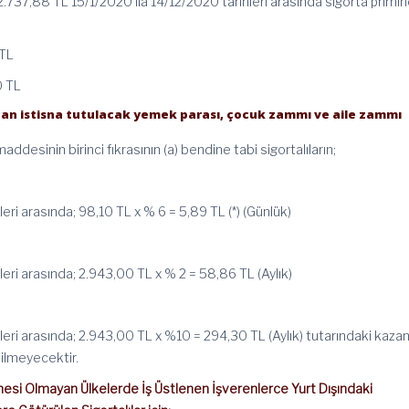
2.737,88 TL 15/1/2020 ila 14/12/2020 tarihleri arasında sigorta primi
 TL
0 TL
dan istisna tutulacak yemek parası, çocuk zammı ve aile zammı
ddesinin birinci fıkrasının (a) bendine tabi sigortalıların;
leri arasında; 98,10 TL x % 6 = 5,89 TL (*) (Günlük)
leri arasında; 2.943,00 TL x % 2 = 58,86 TL (Aylık)
leri arasında; 2.943,00 TL x %10 = 294,30 TL (Aylık) tutarındaki kazanç
ilmeyecektir.
mesi Olmayan Ülkelerde İş Üstlenen İşverenlerce Yurt Dışındaki