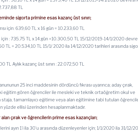
 2.737,88 TL
minde sigorta primine esas kazanç üst sınırı;
yarısı için: 639,60 TL x 16 gün = 10.233,60 TL
ısı için : 735,75 TL x 14 gün =10.300,50 TL 15/12/2019-14/1/2020 devre
50 TL = 20.534,10 TL 15/1/ 2020 ila 14/12/2020 tarihleri arasında sig
3,00 TL Aylık kazanç üst sınırı : 22.072,50 TL
anununun 25 inci maddesinin dördüncü fıkrası uyarınca; aday çırak,
ki eğitim gören öğrenciler ile mesleki ve teknik ortaöğretim okul ve
taja, tamamlayıcı eğitime veya alan eğitimine tabi tutulan öğrencil
tin yüzde ellisi üzerinden hesaplanmaktadır.
lan çırak ve öğrencilerin prime esas kazançları;
erini ayın 1’i ila 30’u arasında düzenleyenler için; 1/1/2020 ila 31/12/