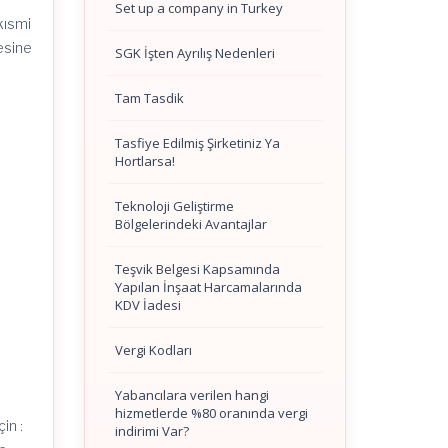
Set up a company in Turkey
kısmi
esine
SGK İşten Ayrılış Nedenleri
Tam Tasdik
Tasfiye Edilmiş Şirketiniz Ya
Hortlarsa!
Teknoloji Geliştirme
Bölgelerindeki Avantajlar
Teşvik Belgesi Kapsamında
Yapılan İnşaat Harcamalarında
KDV İadesi
Vergi Kodları
Yabancılara verilen hangi
hizmetlerde %80 oranında vergi
in :
indirimi Var?