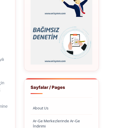
ılı
çin
Sayfalar / Pages
k
imine
About Us
Ar-Ge Merkezlerinde Ar-Ge
İndirimi