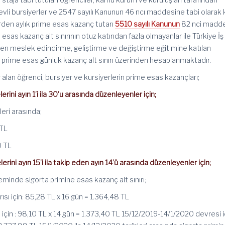
vli bursiyerler ve 2547 sayılı Kanunun 46 ncı maddesine tabi olarak 
erden aylık prime esas kazanç tutarı
5510 sayılı Kanunun
82 nci madd
esas kazanç alt sınırının otuz katından fazla olmayanlar ile Türkiye İş
n meslek edindirme, geliştirme ve değiştirme eğitimine katılan
i, prime esas günlük kazanç alt sınırı üzerinden hesaplanmaktadır.
lan öğrenci, bursiyer ve kursiyerlerin prime esas kazançları;
erini ayın 1’i ila 30’u arasında düzenleyenler için;
leri arasında;
 TL
0 TL
erini ayın 15’i ila takip eden ayın 14’ü arasında düzenleyenler için;
inde sigorta primine esas kazanç alt sınırı;
yarısı için: 85,28 TL x 16 gün = 1.364,48 TL
sı için : 98,10 TL x 14 gün = 1.373,40 TL 15/12/2019-14/1/2020 devresi iç