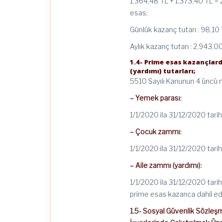
1.364,48 TL + 1.373,40 TL = 
esas;
Günlük kazanç tutarı : 98,10
Aylık kazanç tutarı : 2.943,0
1.4- Prime esas kazançlar
(yardımı) tutarları;
5510 Sayılı Kanunun 4 üncü ma
– Yemek parası:
1/1/2020 ila 31/12/2020 tarih
– Çocuk zammı:
1/1/2020 ila 31/12/2020 tarih
– Aile zammı (yardımı):
1/1/2020 ila 31/12/2020 tarih
prime esas kazanca dahil ed
1.5- Sosyal Güvenlik Sözleş