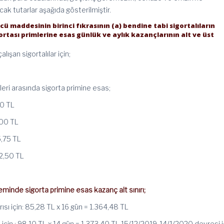
ak tutarlar aşağıda gösterilmiştir.
cü maddesinin birinci fıkrasının (a) bendine tabi sigortalıların
igortası primlerine esas günlük ve aylık kazançlarının alt ve üst
alışan sigortalılar için;
leri arasında sigorta primine esas;
10 TL
3,00 TL
5,75 TL
72,50 TL
inde sigorta primine esas kazanç alt sınırı;
yarısı için: 85,28 TL x 16 gün = 1.364,48 TL
sı için : 98,10 TL x 14 gün = 1.373,40 TL 15/12/2019-14/1/2020 devresi iç