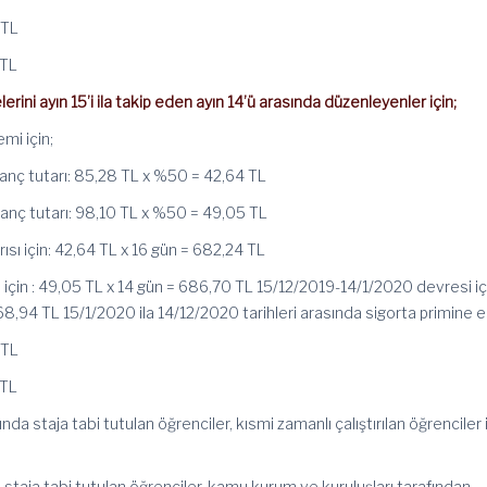
 TL
 TL
erini ayın 15’i ila takip eden ayın 14’ü arasında düzenleyenler için;
mi için;
azanç tutarı: 85,28 TL x %50 = 42,64 TL
zanç tutarı: 98,10 TL x %50 = 49,05 TL
yarısı için: 42,64 TL x 16 gün = 682,24 TL
ısı için : 49,05 TL x 14 gün = 686,70 TL 15/12/2019-14/1/2020 devresi içi
8,94 TL 15/1/2020 ila 14/12/2020 tarihleri arasında sigorta primine 
 TL
 TL
da staja tabi tutulan öğrenciler, kısmi zamanlı çalıştırılan öğrenciler 
staja tabi tutulan öğrenciler, kamu kurum ve kuruluşları tarafından