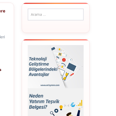
ere
eri
s