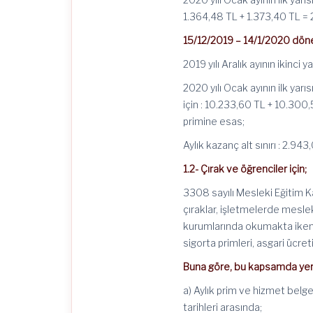
1.364,48 TL + 1.373,40 TL =
15/12/2019 – 14/1/2020 döne
2019 yılı Aralık ayının ikinci 
2020 yılı Ocak ayının ilk yar
için : 10.233,60 TL + 10.300,
primine esas;
Aylık kazanç alt sınırı : 2.94
1.2- Çırak ve öğrenciler için;
3308 sayılı Mesleki Eğitim K
çıraklar, işletmelerde mesle
kurumlarında okumakta iken s
sigorta primleri, asgari ücre
Buna göre, bu kapsamda yer a
a) Aylık prim ve hizmet belgel
tarihleri arasında;