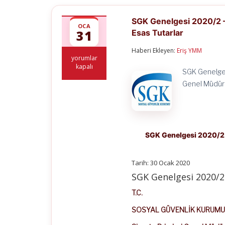
SGK Genelgesi 2020/2 – P
OCA
31
Esas Tutarlar
Haberi Ekleyen:
Eriş YMM
SGK
yorumlar
Genelgesi
kapalı
SGK Genelge
2020/2
–
Genel Müdürl
Prime
Esas
Kazançların
Alt
ve
Üst
SGK Genelgesi 2020/2 – 
Sınırları
İle
Bazı
Tarih: 30 Ocak 2020
İşlemlere
SGK Genelgesi 2020/2
Esas
Tutarlar
T.C.
için
SOSYAL GÜVENLİK KURUMU