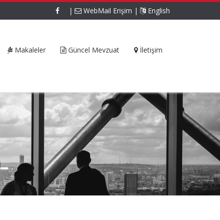
|
WebMail Erişim
|
English
Makaleler
Güncel Mevzuat
İletişim