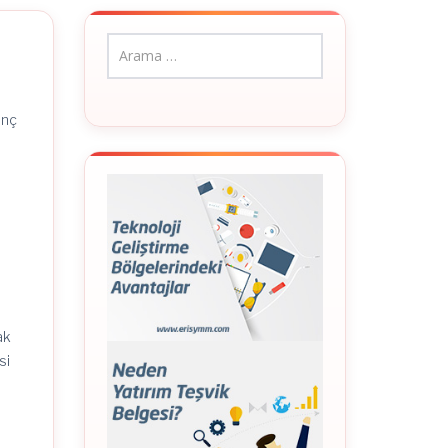
anç
ak
si