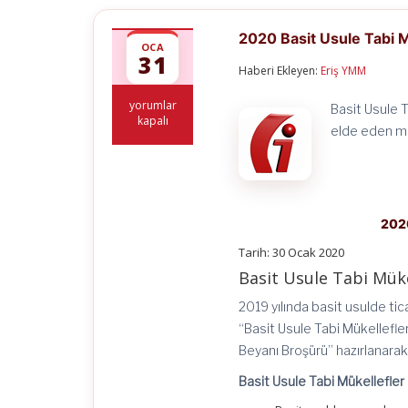
2020 Basit Usule Tabi M
OCA
31
Haberi Ekleyen:
Eriş YMM
2020
yorumlar
Basit Usule T
Basit
kapalı
elde eden mük
Usule
Tabi
Mükellefler
İçin
Vergi
Rehberi
2020
için
Tarih: 30 Ocak 2020
Basit Usule Tabi Müke
2019 yılında basit usulde tic
“Basit Usule Tabi Mükellefler 
Beyanı Broşürü’’ hazırlanara
Basit Usule Tabi Mükellefler