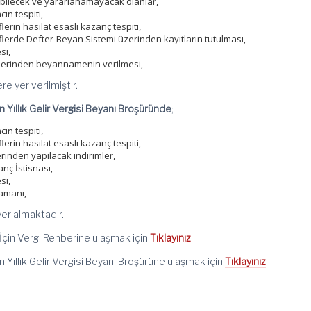
abilecek ve yararlanamayacak olanlar,
cın tespiti,
lerin hasılat esaslı kazanç tespiti,
flerde Defter-Beyan Sistemi üzerinden kayıtların tutulması,
si,
zerinden beyannamenin verilmesi,
ere yer verilmiştir.
n Yıllık Gelir Vergisi Beyanı Broşüründe
;
cın tespiti,
lerin hasılat esaslı kazanç tespiti,
rinden yapılacak indirimler,
nç İstisnası,
si,
zamanı,
yer almaktadır.
 İçin Vergi Rehberine ulaşmak için
Tıklayınız
n Yıllık Gelir Vergisi Beyanı Broşürüne ulaşmak için
Tıklayınız