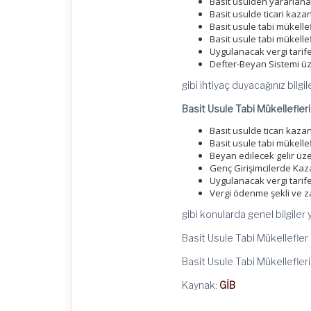
Basit usulden yararlan
Basit usulde ticari kazan
Basit usule tabi mükellef
Basit usule tabi mükelle
Uygulanacak vergi tarife
Defter-Beyan Sistemi ü
gibi ihtiyaç duyacağınız bilgil
Basit Usule Tabi Mükellefleri
Basit usulde ticari kazan
Basit usule tabi mükellef
Beyan edilecek gelir üze
Genç Girişimcilerde Kaza
Uygulanacak vergi tarife
Vergi ödenme şekli ve 
gibi konularda genel bilgiler 
Basit Usule Tabi Mükellefler
Basit Usule Tabi Mükellefleri
Kaynak:
GİB