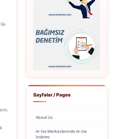
rük
Sayfalar / Pages
rını,
About Us
ak
Ar-Ge Merkezlerinde Ar-Ge
İndirimi