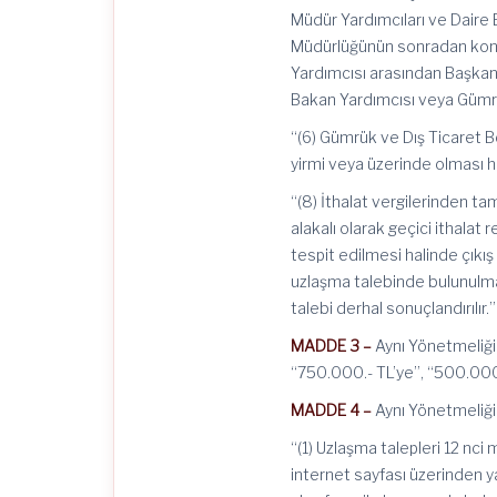
Müdür Yardımcıları ve Daire 
Müdürlüğünün sonradan kontro
Yardımcısı arasından Başkan 
Bakan Yardımcısı veya Gümr
“(6) Gümrük ve Dış Ticaret B
yirmi veya üzerinde olması ha
“(8) İthalat vergilerinden ta
alakalı olarak geçici ithalat r
tespit edilmesi halinde çıkı
uzlaşma talebinde bulunulm
talebi derhal sonuçlandırılır.”
MADDE 3 –
Aynı Yönetmeliği
“750.000.- TL’ye”, “500.000.- 
MADDE 4 –
Aynı Yönetmeliğin
“(1) Uzlaşma talepleri 12 nci 
internet sayfası üzerinden y