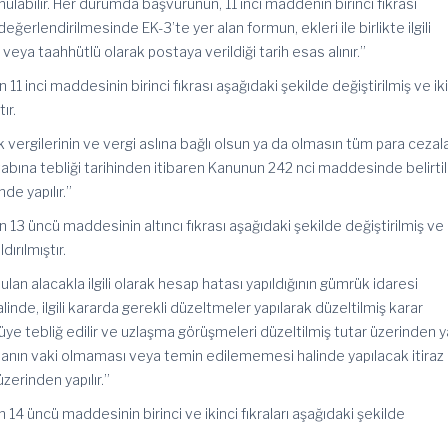
ulabilir. Her durumda başvurunun, 11 inci maddenin birinci fıkrası
erlendirilmesinde EK-3’te yer alan formun, ekleri ile birlikte ilgili
 veya taahhütlü olarak postaya verildiği tarih esas alınır.”
 11 inci maddesinin birinci fıkrası aşağıdaki şekilde değiştirilmiş ve ik
ır.
k vergilerinin ve vergi aslına bağlı olsun ya da olmasın tüm para cezala
ına tebliği tarihinden itibaren Kanunun 242 nci maddesinde belirti
nde yapılır.”
 13 üncü maddesinin altıncı fıkrası aşağıdaki şekilde değiştirilmiş ve
dırılmıştır.
lan alacakla ilgili olarak hesap hatası yapıldığının gümrük idaresi
linde, ilgili kararda gerekli düzeltmeler yapılarak düzeltilmiş karar
üye tebliğ edilir ve uzlaşma görüşmeleri düzeltilmiş tutar üzerinden yap
ın vaki olmaması veya temin edilememesi halinde yapılacak itiraz
zerinden yapılır.”
 14 üncü maddesinin birinci ve ikinci fıkraları aşağıdaki şekilde