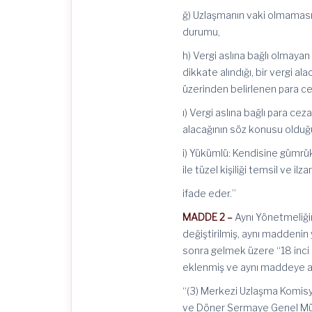
ğ) Uzlaşmanın vaki olmaması
durumu,
h) Vergi aslına bağlı olmaya
dikkate alındığı, bir vergi 
üzerinden belirlenen para ce
ı) Vergi aslına bağlı para cez
alacağının söz konusu olduğ
i) Yükümlü: Kendisine gümrük
ile tüzel kişiliği temsil ve ilza
ifade eder.”
MADDE 2 –
Aynı Yönetmeliğin
değiştirilmiş, aynı maddenin
sonra gelmek üzere “18 inci 
eklenmiş ve aynı maddeye aş
“(3) Merkezi Uzlaşma Komisy
ve Döner Sermaye Genel Müd