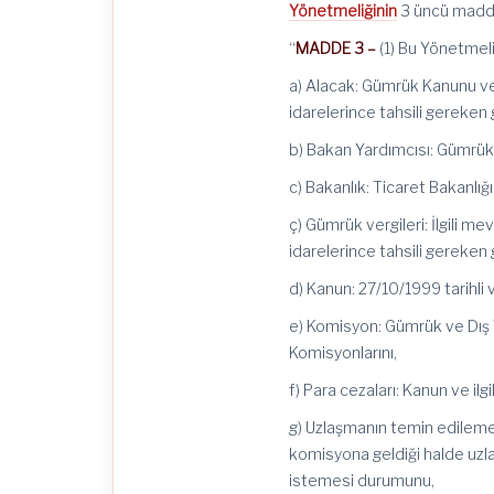
Yönetmeliğinin
3 üncü maddes
“
MADDE 3 –
(1) Bu Yönetmel
a) Alacak: Gümrük Kanunu ve
idarelerince tahsili gereken g
b) Bakan Yardımcısı: Gümrük
c) Bakanlık: Ticaret Bakanlığı
ç) Gümrük vergileri: İlgili m
idarelerince tahsili gereken 
d) Kanun: 27/10/1999 tarihli
e) Komisyon: Gümrük ve Dış 
Komisyonlarını,
f) Para cezaları: Kanun ve il
g) Uzlaşmanın temin edile
komisyona geldiği halde uzl
istemesi durumunu,