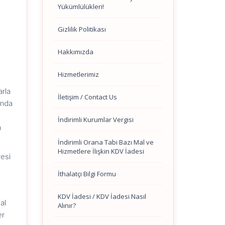
Yükümlülükleri!
Gizlilik Politikası
Hakkımızda
n
Hizmetlerimiz
arla
İletişim / Contact Us
sında
İndirimli Kurumlar Vergisi
a
İndirimli Orana Tabi Bazı Mal ve
Hizmetlere İlişkin KDV İadesi
resi
İthalatçı Bilgi Formu
KDV İadesi / KDV İadesi Nasıl
al
Alınır?
er