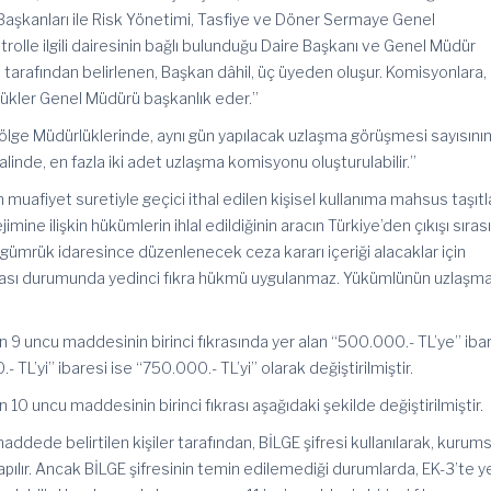
Başkanları ile Risk Yönetimi, Tasfiye ve Döner Sermaye Genel
lle ilgili dairesinin bağlı bulunduğu Daire Başkanı ve Genel Müdür
tarafından belirlenen, Başkan dâhil, üç üyeden oluşur. Komisyonlara,
ükler Genel Müdürü başkanlık eder.”
ölge Müdürlüklerinde, aynı gün yapılacak uzlaşma görüşmesi sayısını
linde, en fazla iki adet uzlaşma komisyonu oluşturulabilir.”
m muafiyet suretiyle geçici ithal edilen kişisel kullanıma mahsus taşıtl
ejimine ilişkin hükümlerin ihlal edildiğinin aracın Türkiye’den çıkışı sıra
ş gümrük idaresince düzenlenecek ceza kararı içeriği alacaklar için
ası durumunda yedinci fıkra hükmü uygulanmaz. Yükümlünün uzlaşm
n 9 uncu maddesinin birinci fıkrasında yer alan “500.000.- TL’ye” iba
TL’yi” ibaresi ise “750.000.- TL’yi” olarak değiştirilmiştir.
 10 uncu maddesinin birinci fıkrası aşağıdaki şekilde değiştirilmiştir.
maddede belirtilen kişiler tarafından, BİLGE şifresi kullanılarak, kurums
apılır. Ancak BİLGE şifresinin temin edilemediği durumlarda, EK-3’te y