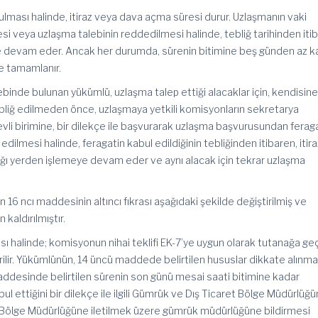
ulması halinde, itiraz veya dava açma süresi durur. Uzlaşmanın vaki
 veya uzlaşma talebinin reddedilmesi halinde, tebliğ tarihinden iti
e devam eder. Ancak her durumda, sürenin bitimine beş günden az k
e tamamlanır.
ebinde bulunan yükümlü, uzlaşma talep ettiği alacaklar için, kendisin
ebliğ edilmeden önce, uzlaşmaya yetkili komisyonların sekretarya
vli birimine, bir dilekçe ile başvurarak uzlaşma başvurusundan ferag
edilmesi halinde, feragatin kabul edildiğinin tebliğinden itibaren, itir
ğı yerden işlemeye devam eder ve aynı alacak için tekrar uzlaşma
 16 ncı maddesinin altıncı fıkrası aşağıdaki şekilde değiştirilmiş ve
kaldırılmıştır.
 halinde; komisyonun nihai teklifi EK-7’ye uygun olarak tutanağa geçir
ilir. Yükümlünün, 14 üncü maddede belirtilen hususlar dikkate alınm
addesinde belirtilen sürenin son günü mesai saati bitimine kadar
bul ettiğini bir dilekçe ile ilgili Gümrük ve Dış Ticaret Bölge Müdürlüğ
 Bölge Müdürlüğüne iletilmek üzere gümrük müdürlüğüne bildirmesi