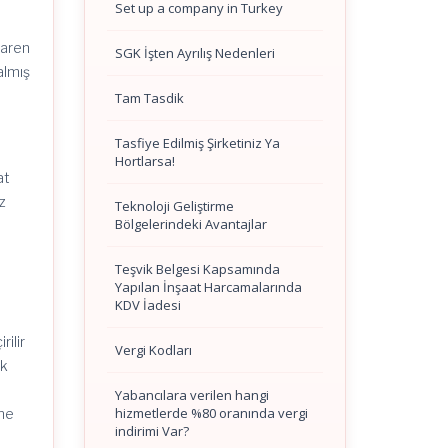
Set up a company in Turkey
baren
SGK İşten Ayrılış Nedenleri
almış
Tam Tasdik
e
Tasfiye Edilmiş Şirketiniz Ya
Hortlarsa!
at
az
Teknoloji Geliştirme
Bölgelerindeki Avantajlar
Teşvik Belgesi Kapsamında
Yapılan İnşaat Harcamalarında
KDV İadesi
ilir
Vergi Kodları
ak
Yabancılara verilen hangi
hizmetlerde %80 oranında vergi
üne
indirimi Var?