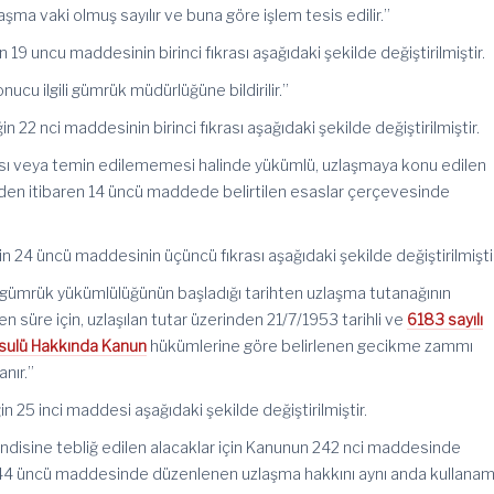
zlaşma vaki olmuş sayılır ve buna göre işlem tesis edilir.”
 19 uncu maddesinin birinci fıkrası aşağıdaki şekilde değiştirilmiştir.
ucu ilgili gümrük müdürlüğüne bildirilir.”
n 22 nci maddesinin birinci fıkrası aşağıdaki şekilde değiştirilmiştir.
ası veya temin edilememesi halinde yükümlü, uzlaşmaya konu edilen
inden itibaren 14 üncü maddede belirtilen esaslar çerçevesinde
n 24 üncü maddesinin üçüncü fıkrası aşağıdaki şekilde değiştirilmiştir
kin gümrük yükümlülüğünün başladığı tarihten uzlaşma tutanağının
n süre için, uzlaşılan tutar üzerinden 21/7/1953 tarihli ve
6183 sayılı
Usulü Hakkında Kanun
hükümlerine göre belirlenen gecikme zammı
nır.”
n 25 inci maddesi aşağıdaki şekilde değiştirilmiştir.
endisine tebliğ edilen alacaklar için Kanunun 242 nci maddesinde
 244 üncü maddesinde düzenlenen uzlaşma hakkını aynı anda kullanam