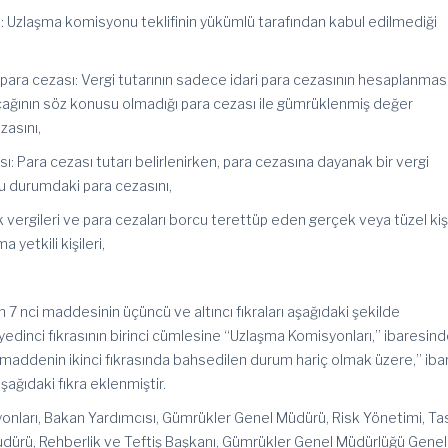
: Uzlaşma komisyonu teklifinin yükümlü tarafından kabul edilmediği
n para cezası: Vergi tutarının sadece idari para cezasının hesaplanma
alacağının söz konusu olmadığı para cezası ile gümrüklenmiş değer
zasını,
ası: Para cezası tutarı belirlenirken, para cezasına dayanak bir vergi
u durumdaki para cezasını,
 vergileri ve para cezaları borcu terettüp eden gerçek veya tüzel kiş
ma yetkili kişileri,
 7 nci maddesinin üçüncü ve altıncı fıkraları aşağıdaki şekilde
 yedinci fıkrasının birinci cümlesine “Uzlaşma Komisyonları,” ibaresin
maddenin ikinci fıkrasında bahsedilen durum hariç olmak üzere,” iba
ağıdaki fıkra eklenmiştir.
onları, Bakan Yardımcısı, Gümrükler Genel Müdürü, Risk Yönetimi, Ta
ürü, Rehberlik ve Teftiş Başkanı, Gümrükler Genel Müdürlüğü Genel