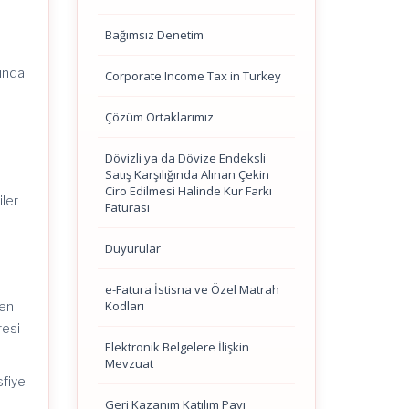
Bağımsız Denetim
sında
Corporate Income Tax in Turkey
Çözüm Ortaklarımız
Dövizli ya da Dövize Endeksli
Satış Karşılığında Alınan Çekin
Ciro Edilmesi Halinde Kur Farkı
iler
Faturası
Duyurular
e-Fatura İstisna ve Özel Matrah
Kodları
den
resi
Elektronik Belgelere İlişkin
Mevzuat
sfiye
Geri Kazanım Katılım Payı