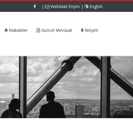
|
WebMail Erişim
|
English
Makaleler
Güncel Mevzuat
İletişim