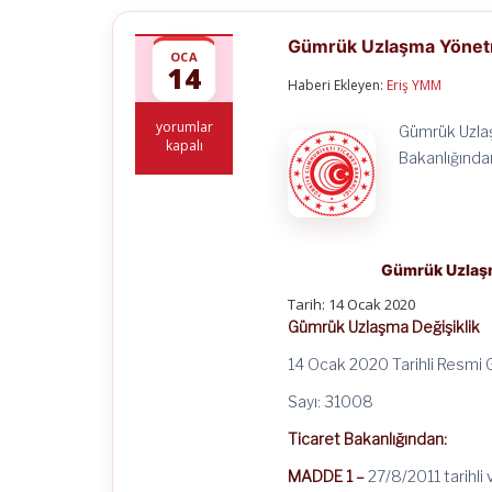
Gümrük Uzlaşma Yönetme
OCA
14
Haberi Ekleyen:
Eriş YMM
Gümrük
yorumlar
Gümrük Uzlaş
Uzlaşma
kapalı
Bakanlığında
Yönetmeliğinde
Değişiklik
Yapılmasına
Dair
Yönetmelik
için
Gümrük Uzlaşm
Tarih: 14 Ocak 2020
Gümrük Uzlaşma Değişiklik
14 Ocak 2020 Tarihli Resmi
Sayı: 31008
Ticaret Bakanlığından:
MADDE 1 –
27/8/2011 tarihli