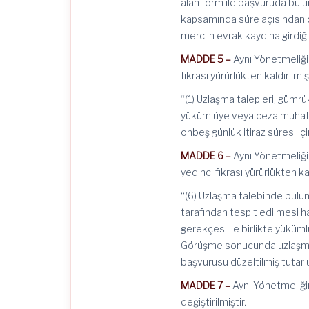
alan form ile başvuruda bulun
kapsamında süre açısından değ
merciin evrak kaydına girdiği
MADDE 5 –
Aynı Yönetmeliğin
fıkrası yürürlükten kaldırılmışt
“(1) Uzlaşma talepleri, gümrü
yükümlüye veya ceza muhatab
onbeş günlük itiraz süresi içi
MADDE 6 –
Aynı Yönetmeliğin
yedinci fıkrası yürürlükten kal
“(6) Uzlaşma talebinde bulunu
tarafından tespit edilmesi ha
gerekçesi ile birlikte yüküml
Görüşme sonucunda uzlaşman
başvurusu düzeltilmiş tutar ü
MADDE 7 –
Aynı Yönetmeliğin
değiştirilmiştir.