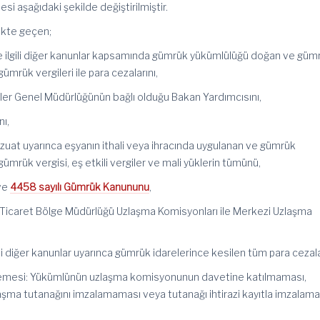
i aşağıdaki şekilde değiştirilmiştir.
ikte geçen;
 ilgili diğer kanunlar kapsamında gümrük yükümlülüğü doğan ve güm
ümrük vergileri ile para cezalarını,
ler Genel Müdürlüğünün bağlı olduğu Bakan Yardımcısını,
nı,
evzuat uyarınca eşyanın ithali veya ihracında uygulanan ve gümrük
gümrük vergisi, eş etkili vergiler ve mali yüklerin tümünü,
 ve
4458 sayılı Gümrük Kanununu
,
Ticaret Bölge Müdürlüğü Uzlaşma Komisyonları ile Merkezi Uzlaşma
gili diğer kanunlar uyarınca gümrük idarelerince kesilen tüm para cezala
memesi: Yükümlünün uzlaşma komisyonunun davetine katılmaması,
aşma tutanağını imzalamaması veya tutanağı ihtirazi kayıtla imzalam