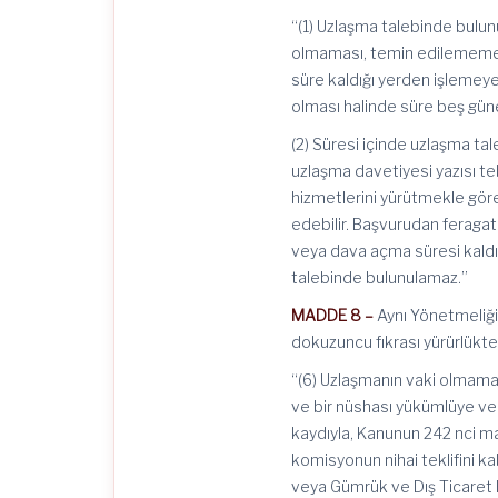
“(1) Uzlaşma talebinde bulun
olmaması, temin edilememesi
süre kaldığı yerden işlemey
olması halinde süre beş gün
(2) Süresi içinde uzlaşma tal
uzlaşma davetiyesi yazısı t
hizmetlerini yürütmekle göre
edebilir. Başvurudan feragat 
veya dava açma süresi kaldı
talebinde bulunulamaz.”
MADDE 8 –
Aynı Yönetmeliğin
dokuzuncu fıkrası yürürlükten 
“(6) Uzlaşmanın vaki olmaması
ve bir nüshası yükümlüye ver
kaydıyla, Kanunun 242 nci m
komisyonun nihai teklifini ka
veya Gümrük ve Dış Ticaret