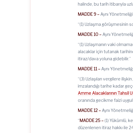
halinde, bu tarih itibarıyla u
MADDE 9 –
Aynı Yönetmeliğin
“(1) Uzlaşma görüşmesinin son
MADDE 10 –
Aynı Yönetmeliği
“(1) Uzlaşmanın vaki olmam
alacaklar için tutanak tarih
itiraz/dava yoluna gidebilir.”
MADDE 11 –
Aynı Yönetmeliği
“(3) Uzlaşılan vergilere iliş
imzalandığı tarihe kadar geçe
Amme Alacaklarının Tahsil 
oranında gecikme faizi uygula
MADDE 12 –
Aynı Yönetmeliği
“
MADDE 25 –
(1) Yükümlü, k
düzenlenen itiraz hakkı ile