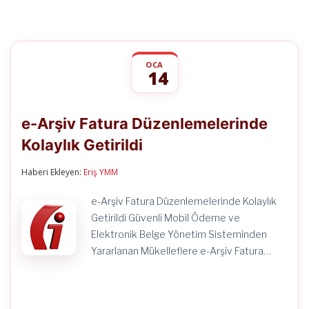
OCA
14
e-
yorumlar kapalı
Arşiv
e-Arşiv Fatura Düzenlemelerinde
Fatura
Düzenlemelerinde
Kolaylık Getirildi
Kolaylık
Getirildi
için
Haberi Ekleyen:
Eriş YMM
e-Arşiv Fatura Düzenlemelerinde Kolaylık
Getirildi Güvenli Mobil Ödeme ve
Elektronik Belge Yönetim Sisteminden
Yararlanan Mükelleflere e-Arşiv Fatura…