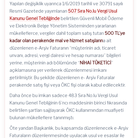
Yapılan değişiklik uyarınca 1/6/2019 tarihli ve 30791 sayılı
Resmî Gazetede yayımlanan
507 Sıra No.lu Vergi Usul
Kanunu Genel Tebliğinde
belirtilen Güvenli Mobil Ödeme
ve Elektronik Belge Yönetim Sisteminden yararlanan
mükelleflerce, vergiler dahil toplam satış tutarı
500 TL’ye
kadar olan perakende mal ve hizmet satışların
a ait
düzenlenen e-Arşiv Faturanın “müşterinin adı, ticaret
unvanı, adresi, vergi dairesi ve hesap numarası” bilgileri
yerine, müşterinin adı bölümünde “
NİHAİ TÜKETİCİ
”
açıklamasına yer verilerek düzenlenmesi imkanı
getirilmiştir. Bu şekilde düzenlenen e- Arşiv Faturalar
perakende satış fişi veya ÖKC fişi olarak kabul edilecektir.
Daha önce bu imkan sadece 483 Sıra No.lu Vergi Usul
Kanunu Genel Tebliğinin 6’ncı maddesinin birinci fıkrasında
belirtilen şartları sağlayarak ÖKC kullanımından muafiyeti
bulunan mükelleflere tanınmıştı.
Öte yandan Başkanlık, bu kapsamda düzenlenecek e-Arşiv
Faturaların düzenlenmesinde uyulacak usul ve esaslar ile