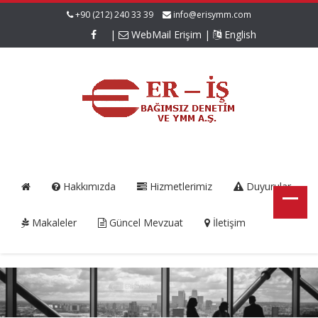
+90 (212) 240 33 39
info@erisymm.com
|
WebMail Erişim
|
English
Hakkımızda
Hizmetlerimiz
Duyurular
Makaleler
Güncel Mevzuat
İletişim