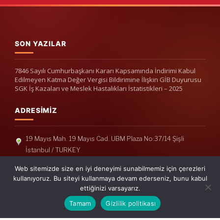
SON YAZILAR
7846 Sayılı Cumhurbaşkanı Kararı Kapsamında İndirimi Kabul
Edilmeyen Katma Değer Vergisi Bildirimine İlişkin GİB Duyurusu
SGK İş Kazaları ve Meslek Hastalıkları İstatistikleri – 2025
ADRESIMIZ
19 Mayıs Mah. 19 Mayıs Cad. UBM Plaza No:37/14 Şişli
İstanbul / TURKEY
Telefon: +90(212) 240 33 39
Web sitemizde size en iyi deneyimi sunabilmemiz için çerezleri
Telefon: +90(212) 248 19 36
kullanıyoruz. Bu siteyi kullanmaya devam ederseniz, bunu kabul
ettiğinizi varsayarız.
info@erisymm.com
Tamam
Gizlilik politikası