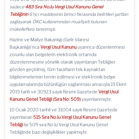
sadece
483 Sıra No.lu Vergi Usul Kanunu Genel
Tebliğinin
6’ncı maddesinin birinci fıkrasında belirtilen şartları
sağlayarak ÖKC kullanımından muafiyeti bulunan
mükelleflere tanınmıştı.
Hazine ve Maliye Bakanlığı (Gelir İdaresi
Başkanlığı)’nca
Vergi Usul Kanunu
uyarınca düzenlenmesi
zorunlu olan belgelerin elektronik ortamda
düzenlenmesine yönelik olarak yayımlanan Tebliğler
gözden geçirilmiş, tüm tarafların tek kaynaktan
bilgilenmelerinin temin edilmesi ve elektronik belge
uygulamalarında bütünlüğün sağlanması amacıyla 19 Ekim
2019 tarih ve 30923 sayılı Resmi Gazetede
Vergi Usul
Kanunu Genel Tebliği (Sıra No: 509)
yayımlanmıştır.
10 Ocak 2020 tarihli ve 31004 sayılı Resmi Gazetede
yayımlanan
515 Sıra No.lu Vergi Usul Kanunu Genel
Tebliği
ile 509 sıra No.lu Vergi Usul Kanunu Genel
Tebliğinde bazı değişiklikler yapılmıştır.