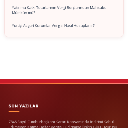
Yatırıma Katkı Tutarlarının Vergi Borçlarından Mahsubu
Mümkün mü?
Yurtiçi Asgari Kurumlar Vergisi Nasıl Hesaplanır?
SON YAZILAR
7846 Sayılı Cumhurbaşkanı Kararı Kapsamında İndirimi Kabul
Edilmeyen Katma Değer Vergisi Bildirimine İlişkin GİB Duyurusu