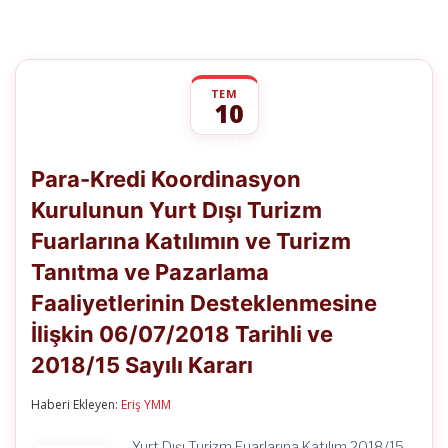
TEM
10
Para-
yorumlar kapalı
Kredi
Para-Kredi Koordinasyon
Koordinasyon
Kurulunun
Kurulunun Yurt Dışı Turizm
Yurt
Dışı
Fuarlarına Katılımın ve Turizm
Turizm
Fuarlarına
Tanıtma ve Pazarlama
Katılımın
ve
Faaliyetlerinin Desteklenmesine
Turizm
İlişkin 06/07/2018 Tarihli ve
Tanıtma
ve
2018/15 Sayılı Kararı
Pazarlama
Faaliyetlerinin
Desteklenmesine
Haberi Ekleyen:
Eriş YMM
İlişkin
06/07/2018
Yurt Dışı Turizm Fuarlarına Katılım 2018/15