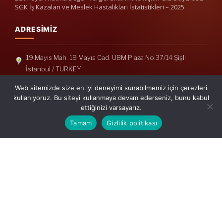
SGK İş Kazaları ve Meslek Hastalıkları İstatistikleri – 2025
ADRESIMIZ
19 Mayıs Mah. 19 Mayıs Cad. UBM Plaza No:37/14 Şişli
İstanbul / TURKEY
Telefon: +90(212) 240 33 39
Web sitemizde size en iyi deneyimi sunabilmemiz için çerezleri
Telefon: +90(212) 248 19 36
kullanıyoruz. Bu siteyi kullanmaya devam ederseniz, bunu kabul
ettiğinizi varsayarız.
info@erisymm.com
Tamam
Gizlilik politikası
PRATIK MENÜ
Ana Sayfa
Hakkımızda
Hizmetlerimiz
Güncel Mevzuat
İletişim