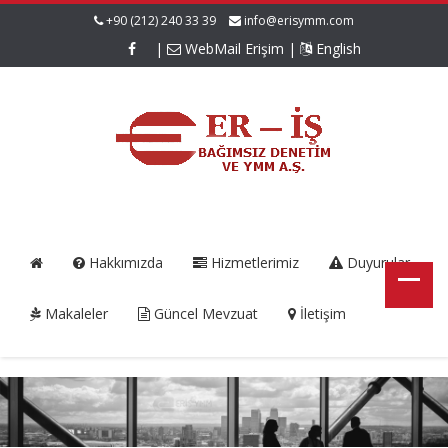
+90 (212) 240 33 39
info@erisymm.com
|
WebMail Erişim
|
English
Hakkımızda
Hizmetlerimiz
Duyurular
Makaleler
Güncel Mevzuat
İletişim