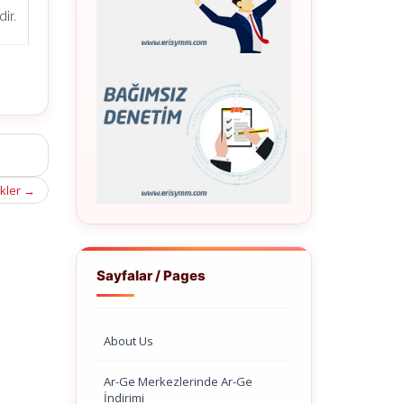
ir.
ikler
→
Sayfalar / Pages
About Us
Ar-Ge Merkezlerinde Ar-Ge
İndirimi