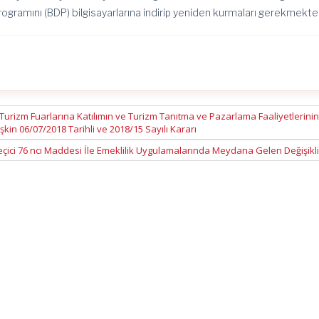
amını (BDP) bilgisayarlarına indirip yeniden kurmaları gerekmekted
urizm Fuarlarına Katılımın ve Turizm Tanıtma ve Pazarlama Faaliyetlerinin
kin 06/07/2018 Tarihli ve 2018/15 Sayılı Kararı
çici 76 ncı Maddesi İle Emeklilik Uygulamalarında Meydana Gelen Değişikl