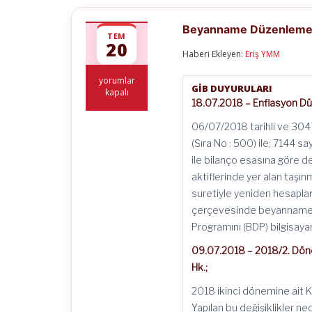
Beyanname Düzenleme 
TEM
20
Haberi Ekleyen:
Eriş YMM
Beyanname
yorumlar
GİB DUYURULARI
Düzenleme
kapalı
18.07.2018 – Enflasyon D
Programı
Güncellemeleri!
06/07/2018 tarihli ve 304
için
(Sıra No : 500) ile; 7144 s
ile bilanço esasına göre d
aktiflerinde yer alan taşın
suretiyle yeniden hesaplan
çerçevesinde beyanname 
Programını (BDP) bilgisaya
09.07.2018 – 2018/2. Döne
Hk.;
2018 ikinci dönemine ait K
Yapılan bu değişiklikler 