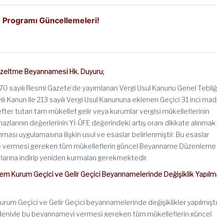
Programı Güncellemeleri!
üzeltme Beyannamesi Hk. Duyuru;
70 sayılı Resmi Gazete’de yayımlanan Vergi Usul Kanunu Genel Tebli
ayılı Kanun ile 213 sayılı Vergi Usul Kanununa eklenen Geçici 31 inci ma
efter tutan tam mükellef gelir veya kurumlar vergisi mükelleflerinin
mazlarının değerlerinin Yİ-ÜFE değerindeki artış oranı dikkate alınmak
ması uygulamasına ilişkin usul ve esaslar belirlenmiştir. Bu esaslar
vermesi gereken tüm mükelleflerin güncel Beyanname Düzenleme
rlarına indirip yeniden kurmaları gerekmektedir.
m Kurum Geçici ve Gelir Geçici Beyannamelerinde Değişiklik Yapılm
urum Geçici ve Gelir Geçici beyannamelerinde değişiklikler yapılmıştı
nedeniyle bu beyannameyi vermesi gereken tüm mükelleflerin güncel