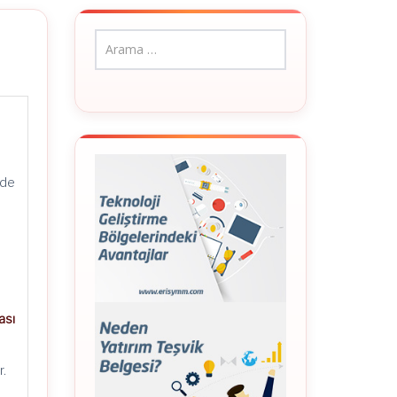
ğ
dde
ası
r.