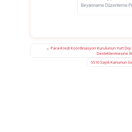
Beyanname Düzenleme Progr
Post
←
Para-Kredi Koordinasyon Kurulunun Yurt Dışı T
Desteklenmesine İliş
navigation
5510 Sayılı Kanunun Ge