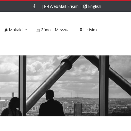
|
WebMail Erişim
|
English
Makaleler
Güncel Mevzuat
İletişim