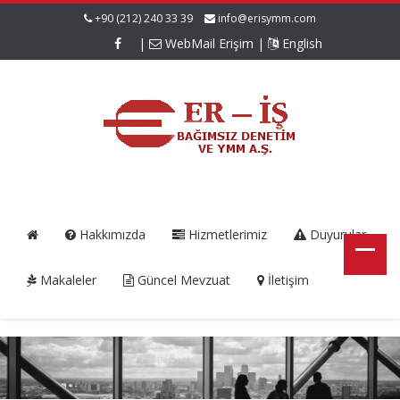
+90 (212) 240 33 39
info@erisymm.com
|
WebMail Erişim
|
English
Hakkımızda
Hizmetlerimiz
Duyurular
Makaleler
Güncel Mevzuat
İletişim