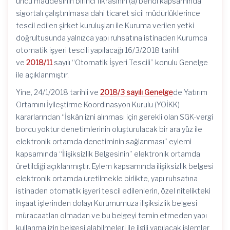
üncü maddesinin birinci fıkrasının (a) bendi kapsamında
sigortalı çalıştırılmasa dahi ticaret sicil müdürlüklerince
tescil edilen şirket kuruluşları ile Kuruma verilen yetki
doğrultusunda yalnızca yapı ruhsatına istinaden Kurumca
otomatik işyeri tescili yapılacağı 16/3/2018 tarihli
ve
2018/11
sayılı “Otomatik İşyeri Tescili” konulu Genelge
ile açıklanmıştır.
Yine, 24/1/2018 tarihli ve
2018/3 sayılı Genelge
de Yatırım
Ortamını İyileştirme Koordinasyon Kurulu (YOİKK)
kararlarından “İskân izni alınması için gerekli olan SGK-vergi
borcu yoktur denetimlerinin oluşturulacak bir ara yüz ile
elektronik ortamda denetiminin sağlanması” eylemi
kapsamında “İlişiksizlik Belgesinin” elektronik ortamda
üretildiği açıklanmıştır. Eylem kapsamında ilişiksizlik belgesi
elektronik ortamda üretilmekle birlikte, yapı ruhsatına
istinaden otomatik işyeri tescil edilenlerin, özel nitelikteki
inşaat işlerinden dolayı Kurumumuza ilişiksizlik belgesi
müracaatları olmadan ve bu belgeyi temin etmeden yapı
kullanma izin belgesi alabilmeleri ile ilgili yapılacak işlemler