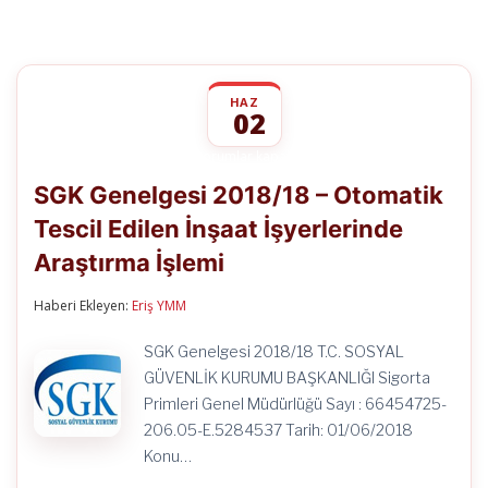
HAZ
02
SGK
yorumlar kapalı
Genelgesi
SGK Genelgesi 2018/18 – Otomatik
2018/18
–
Tescil Edilen İnşaat İşyerlerinde
Otomatik
Tescil
Araştırma İşlemi
Edilen
İnşaat
İşyerlerinde
Haberi Ekleyen:
Eriş YMM
Araştırma
İşlemi
SGK Genelgesi 2018/18 T.C. SOSYAL
için
GÜVENLİK KURUMU BAŞKANLIĞI Sigorta
Primleri Genel Müdürlüğü Sayı : 66454725-
206.05-E.5284537 Tarih: 01/06/2018
Konu…