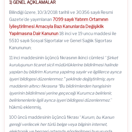
1) GENEL AÇIKLAMALAR
Bilindiği üzere, 10/3/2018 tarihli ve 30356 sayılı Resmi
Gazete’de yayımlanan
7099 sayılı Yatırım Ortamının
İyileştirilmesi Amacıyla Bazı Kanunlarda Değişiklik
Yapılmasına Dair Kanunun
18 inci ve 19 uncu maddesi ile
5510 sayılı Sosyal Sigortalar ve Genel Sağlık Sigortası
Kanununun;
11 inci maddesinin üçüncü fıkrasının ikinci cümlesi “
Şirket
kuruluşunun ticaret sicil müdürlüklerine bildirilmesi halinde
yapılan bu bildirim Kuruma yapılmış sayılır ve ilgililerce ayrıca
işyeri bildirgesi düzenlenmez.” şeklinde değiştirilmiş; aynı
maddenin altıncı fıkrasına “Bu bildirimlerden hangisinin
işyerinin bildirilmesi yerine geçeceği Kurumca belirlenir,
belirlenenlerle ilgili aynca işyeri bildirgesi düzenlenmez
.”
hükmü eklenmiş,
100 üncü maddesinin üçüncü fıkrası “
Kurum, bu Kanun
gereği verilecek her türlü belge veya bilginin internet,
elektronik ve benzeri ortamda gönderilmesi hususunda,