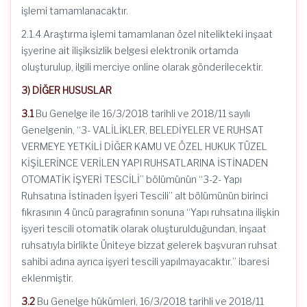
işlemi tamamlanacaktır.
2.1.4 Araştırma işlemi tamamlanan özel nitelikteki inşaat
işyerine ait ilişiksizlik belgesi elektronik ortamda
oluşturulup, ilgili merciye online olarak gönderilecektir.
3) DİĞER HUSUSLAR
3.1
Bu Genelge ile 16/3/2018 tarihli ve 2018/11 sayılı
Genelgenin, “3- VALİLİKLER, BELEDİYELER VE RUHSAT
VERMEYE YETKİLİ DİĞER KAMU VE ÖZEL HUKUK TÜZEL
KİŞİLERİNCE VERİLEN YAPI RUHSATLARINA İSTİNADEN
OTOMATİK İŞYERİ TESCİLİ” bölümünün “3-2- Yapı
Ruhsatına İstinaden İşyeri Tescili” alt bölümünün birinci
fıkrasının 4 üncü paragrafının sonuna “Yapı ruhsatına ilişkin
işyeri tescili otomatik olarak oluşturulduğundan, inşaat
ruhsatıyla birlikte Üniteye bizzat gelerek başvuran ruhsat
sahibi adına ayrıca işyeri tescili yapılmayacaktır.” ibaresi
eklenmiştir.
3.2
Bu Genelge hükümleri, 16/3/2018 tarihli ve 2018/11