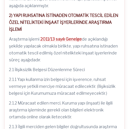
aşağıda açıklanmıştır.
2) YAPI RUHSATINA İSTİNADEN OTOMATİK TESCİL EDİLEN
ÖZEL NİTELİKTEKİ İNŞAAT İŞYERLERİNDE ARAŞTIRMA
İŞLEMİ
Araştırma işlemi
2011/13 sayılı Genelge
de açıklandığı
şekilde yapılacak olmakla birlikte, yapı ruhsatına istinaden
otomatik tescil edilmiş özel nitelikteki inşaat işyerlerinde
süreç aşağıdadır.
2.1 İlişiksizlik Belgesi Düzenlenme Süreci
2.1.1 Yapı kullanma izin belgesi için işverence, ruhsat
vermeye yetkili merciye müracaat edilecektir. (İlişiksizlik
belgesi için Kurumumuza müracaat edilmeyecektir.)
2.1.2 Müracaat edilen merci, Kuruma yapı (inşaat) ile ilgili
araştırma işleminde gerekli olan bilgileri elektronik
ortamda online olarak iletecektir.
2.1.3 İlgili merciden gelen bilgiler doğrultusunda araştırma