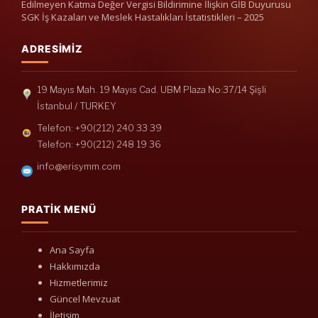
Edilmeyen Katma Değer Vergisi Bildirimine İlişkin GİB Duyurusu
SGK İş Kazaları ve Meslek Hastalıkları İstatistikleri – 2025
ADRESIMIZ
19 Mayıs Mah. 19 Mayıs Cad. UBM Plaza No:37/14 Şişli
İstanbul / TURKEY
Telefon: +90(212) 240 33 39
Telefon: +90(212) 248 19 36
info@erisymm.com
PRATIK MENÜ
Ana Sayfa
Hakkımızda
Hizmetlerimiz
Güncel Mevzuat
İletişim