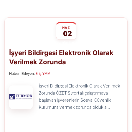
HAZ
02
İşyeri
yorumlar kapalı
Bildirgesi
İşyeri Bildirgesi Elektronik Olarak
Elektronik
Olarak
Verilmek Zorunda
Verilmek
Zorunda
için
Haberi Ekleyen:
Eriş YMM
İşyeri Bildirgesi Elektronik Olarak Verilmek
Zorunda ÖZET Sigortalı çalıştırmaya
başlayan işverenlerin Sosyal Güvenlik
Kurumuna vermek zorunda oldukla…