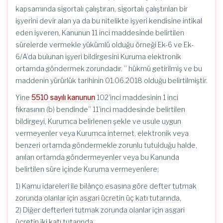
kapsamında sigortalı çalıştıran, sigortalı çalıştırılan bir
işyerini devir alan ya da bu nitelikte işyeri kendisine intikal
eden işveren, Kanunun 11 inci maddesinde belirtilen
sürelerde vermekle yükümlü olduğu örneği Ek-6 ve Ek-
6/A’da bulunan işyeri bildirgesini Kuruma elektronik
ortamda göndermek zorundadır. ” hükmü getirilmiş ve bu
maddenin yürürlük tarihinin 01.06.2018 olduğu belirtilmiştir.
Yine
5510 sayılı kanunun
102’inci maddesinin 1 inci
fıkrasının (b) bendinde” 11’inci maddesinde belirtilen
bildirgeyi, Kurumca belirlenen şekle ve usule uygun
vermeyenler veya Kurumca internet, elektronik veya
benzeri ortamda göndermekle zorunlu tutulduğu halde,
anılan ortamda göndermeyenler veya bu Kanunda
belirtilen süre içinde Kuruma vermeyenlere;
1) Kamu idareleri ile bilânço esasına göre defter tutmak
zorunda olanlar için asgari ücretin üç katı tutarında,
2) Diğer defterleri tutmak zorunda olanlar için asgari
ücretin iki katı tutarında,