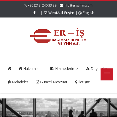
+90 (212) 240 33 39
info@erisymm.com
|
WebMail Erişim
|
English
Hakkımızda
Hizmetlerimiz
Duyurular
Makaleler
Güncel Mevzuat
İletişim