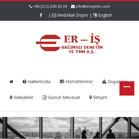
+90 (212) 240 33 39
info@erisymm.com
|
WebMail Erişim
|
English
Hakkımızda
Hizmetlerimiz
Duyurular
Makaleler
Güncel Mevzuat
İletişim