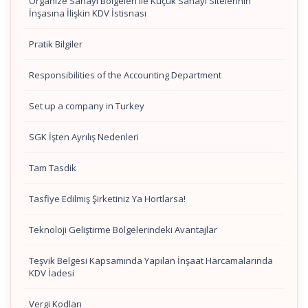
Organize Sanayi Bölgeleri ile Küçük Sanayi Sitelerinin
İnşasına İlişkin KDV İstisnası
Pratik Bilgiler
Responsibilities of the Accounting Department
Set up a company in Turkey
SGK İşten Ayrılış Nedenleri
Tam Tasdik
Tasfiye Edilmiş Şirketiniz Ya Hortlarsa!
Teknoloji Geliştirme Bölgelerindeki Avantajlar
Teşvik Belgesi Kapsamında Yapılan İnşaat Harcamalarında
KDV İadesi
Vergi Kodları