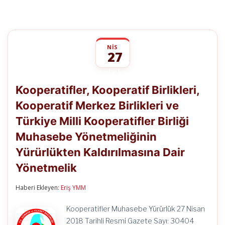
NIS
27
Kooperatifler,
yorumlar kapalı
Kooperatif
Kooperatifler, Kooperatif Birlikleri,
Birlikleri,
Kooperatif
Kooperatif Merkez Birlikleri ve
Merkez
Birlikleri
Türkiye Milli Kooperatifler Birliği
ve
Türkiye
Muhasebe Yönetmeliğinin
Milli
Kooperatifler
Yürürlükten Kaldırılmasına Dair
Birliği
Yönetmelik
Muhasebe
Yönetmeliğinin
Yürürlükten
Haberi Ekleyen:
Eriş YMM
Kaldırılmasına
Dair
Yönetmelik
Kooperatifler Muhasebe Yürürlük 27 Nisan
için
2018 Tarihli Resmi Gazete Sayı: 30404