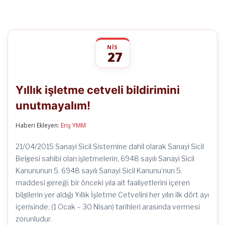
NIS
27
Yıllık
yorumlar kapalı
işletme
Yıllık işletme cetveli bildirimini
cetveli
bildirimini
unutmayalım!
unutmayalım!
için
Haberi Ekleyen:
Eriş YMM
21/04/2015 Sanayi Sicil Sistemine dahil olarak Sanayi Sicil
Belgesi sahibi olan işletmelerin, 6948 sayılı Sanayi Sicil
Kanununun 5. 6948 sayılı Sanayi Sicil Kanunu’nun 5.
maddesi gereği; bir önceki yıla ait faaliyetlerini içeren
bilgilerin yer aldığı Yıllık İşletme Cetvelini her yılın ilk dört ayı
içerisinde; (1 Ocak – 30 Nisan) tarihleri arasında vermesi
zorunludur.