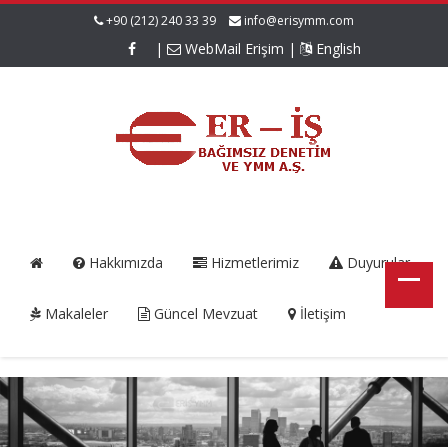
+90 (212) 240 33 39
info@erisymm.com
|
WebMail Erişim
|
English
Hakkımızda
Hizmetlerimiz
Duyurular
Makaleler
Güncel Mevzuat
İletişim