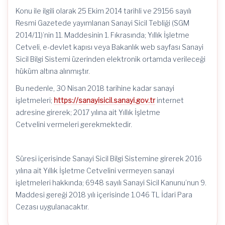
Konu ile ilgili olarak 25 Ekim 2014 tarihli ve 29156 sayılı
Resmi Gazetede yayımlanan Sanayi Sicil Tebliği (SGM
2014/11)’nin 11. Maddesinin 1. Fıkrasında; Yıllık İşletme
Cetveli, e-devlet kapısı veya Bakanlık web sayfası Sanayi
Sicil Bilgi Sistemi üzerinden elektronik ortamda verileceği
hüküm altına alınmıştır.
Bu nedenle, 30 Nisan 2018 tarihine kadar sanayi
işletmeleri;
https://sanayisicil.sanayi.gov.tr
internet
adresine girerek; 2017 yılına ait Yıllık İşletme
Cetvelini vermeleri gerekmektedir.
Süresi içerisinde Sanayi Sicil Bilgi Sistemine girerek 2016
yılına ait Yıllık İşletme Cetvelini vermeyen sanayi
işletmeleri hakkında; 6948 sayılı Sanayi Sicil Kanunu’nun 9.
Maddesi gereği 2018 yılı içerisinde 1.046 TL İdari Para
Cezası uygulanacaktır.