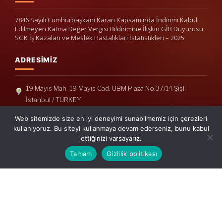
7846 Sayılı Cumhurbaşkanı Kararı Kapsamında İndirimi Kabul
Edilmeyen Katma Değer Vergisi Bildirimine İlişkin GİB Duyurusu
SGK İş Kazaları ve Meslek Hastalıkları İstatistikleri – 2025
ADRESIMIZ
19 Mayıs Mah. 19 Mayıs Cad. UBM Plaza No:37/14 Şişli
İstanbul / TURKEY
Telefon: +90(212) 240 33 39
Web sitemizde size en iyi deneyimi sunabilmemiz için çerezleri
Telefon: +90(212) 248 19 36
kullanıyoruz. Bu siteyi kullanmaya devam ederseniz, bunu kabul
ettiğinizi varsayarız.
info@erisymm.com
Tamam
Gizlilik politikası
PRATIK MENÜ
Ana Sayfa
Hakkımızda