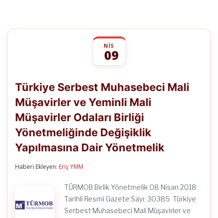
NIS
09
Türkiye
yorumlar kapalı
Serbest
Türkiye Serbest Muhasebeci Mali
Muhasebeci
Mali
Müşavirler ve Yeminli Mali
Müşavirler
ve
Müşavirler Odaları Birliği
Yeminli
Mali
Yönetmeliğinde Değişiklik
Müşavirler
Odaları
Yapılmasına Dair Yönetmelik
Birliği
Yönetmeliğinde
Haberi Ekleyen:
Eriş YMM
Değişiklik
Yapılmasına
Dair
TÜRMOB Birlik Yönetmelik 08 Nisan 2018
Yönetmelik
Tarihli Resmi Gazete Sayı: 30385 Türkiye
için
Serbest Muhasebeci Mali Müşavirler ve