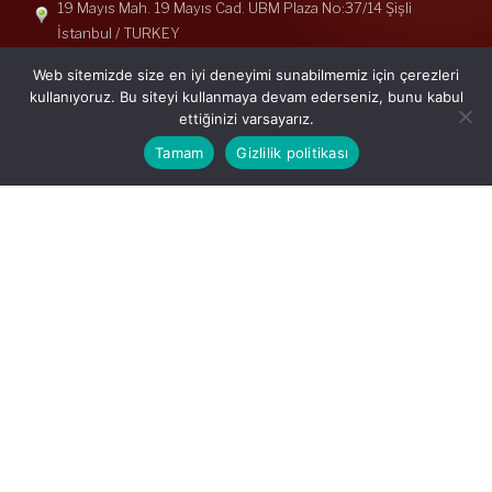
19 Mayıs Mah. 19 Mayıs Cad. UBM Plaza No:37/14 Şişli
İstanbul / TURKEY
Telefon: +90(212) 240 33 39
Web sitemizde size en iyi deneyimi sunabilmemiz için çerezleri
Telefon: +90(212) 248 19 36
kullanıyoruz. Bu siteyi kullanmaya devam ederseniz, bunu kabul
ettiğinizi varsayarız.
info@erisymm.com
Tamam
Gizlilik politikası
PRATIK MENÜ
Ana Sayfa
Hakkımızda
Hizmetlerimiz
Güncel Mevzuat
İletişim
Mevzuat: Alomaliye.com
|
ABACIPARK
Web Hosting