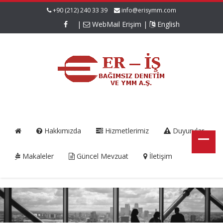
+90 (212) 240 33 39
info@erisymm.com
|
WebMail Erişim
|
English
Hakkımızda
Hizmetlerimiz
Duyurular
Makaleler
Güncel Mevzuat
İletişim