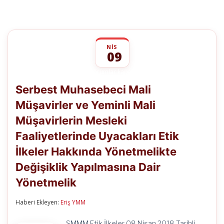
NIS
09
Serbest
yorumlar kapalı
Muhasebeci
Serbest Muhasebeci Mali
Mali
Müşavirler
Müşavirler ve Yeminli Mali
ve
Yeminli
Müşavirlerin Mesleki
Mali
Müşavirlerin
Faaliyetlerinde Uyacakları Etik
Mesleki
Faaliyetlerinde
İlkeler Hakkında Yönetmelikte
Uyacakları
Değişiklik Yapılmasına Dair
Etik
İlkeler
Yönetmelik
Hakkında
Yönetmelikte
Değişiklik
Haberi Ekleyen:
Eriş YMM
Yapılmasına
Dair
SMMM Etik İlkeler 08 Nisan 2018 Tarihli