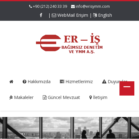
+90 (212) 240 33 39
info@erisymm.com
|
WebMail Erişim
|
English
Hakkımızda
Hizmetlerimiz
Duyurular
Makaleler
Güncel Mevzuat
İletişim