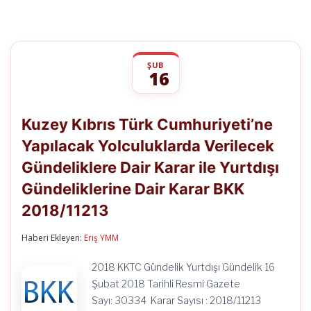
ŞUB
16
Kuzey
yorumlar kapalı
Kıbrıs
Kuzey Kıbrıs Türk Cumhuriyeti’ne
Türk
Cumhuriyeti’ne
Yapılacak Yolculuklarda Verilecek
Yapılacak
Yolculuklarda
Gündeliklere Dair Karar ile Yurtdışı
Verilecek
Gündeliklere
Gündeliklerine Dair Karar BKK
Dair
Karar
2018/11213
ile
Yurtdışı
Haberi Ekleyen:
Eriş YMM
Gündeliklerine
Dair
Karar
2018 KKTC Gündelik Yurtdışı Gündelik 16
BKK
Şubat 2018 Tarihli Resmi Gazete
2018/11213
için
Sayı: 30334 Karar Sayısı : 2018/11213