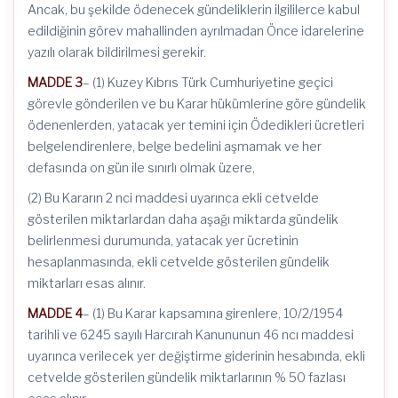
Ancak, bu şekilde ödenecek gündeliklerin ilgililerce kabul
edildiğinin görev mahallinden ayrılmadan Önce idarelerine
yazılı olarak bildirilmesi gerekir.
MADDE 3
– (1) Kuzey Kıbrıs Türk Cumhuriyetine geçici
görevle gönderilen ve bu Karar hükümlerine göre gündelik
ödenenlerden, yatacak yer temini için Ödedikleri ücretleri
belgelendirenlere, belge bedelini aşmamak ve her
defasında on gün ile sınırlı olmak üzere,
(2) Bu Kararın 2 nci maddesi uyarınca ekli cetvelde
gösterilen miktarlardan daha aşağı miktarda gündelik
belirlenmesi durumunda, yatacak yer ücretinin
hesaplanmasında, ekli cetvelde gösterilen gündelik
miktarları esas alınır.
MADDE 4
– (1) Bu Karar kapsamına girenlere, 10/2/1954
tarihli ve 6245 sayılı Harcırah Kanununun 46 ncı maddesi
uyarınca verilecek yer değiştirme giderinin hesabında, ekli
cetvelde gösterilen gündelik miktarlarının % 50 fazlası