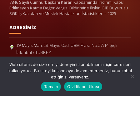
7846 Sayılı Cumhurbaşkanı Kararı Kapsamında İndirimi Kabul
Edilmeyen Katma Değer Vergisi Bildirimine İlişkin GİB Duyurusu
SGK İş Kazaları ve Meslek Hastalıkları İstatistikleri – 2025
ADRESIMIZ
19 Mayıs Mah. 19 Mayıs Cad. UBM Plaza No:37/14 Şişli
İstanbul / TURKEY
Telefon: +90(212) 240 33 39
Web sitemizde size en iyi deneyimi sunabilmemiz için çerezleri
Telefon: +90(212) 248 19 36
kullanıyoruz. Bu siteyi kullanmaya devam ederseniz, bunu kabul
ettiğinizi varsayarız.
info@erisymm.com
Tamam
Gizlilik politikası
PRATIK MENÜ
Ana Sayfa
Hakkımızda
Hizmetlerimiz
Güncel Mevzuat