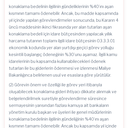
konaklama bedelinin ilgilinin gündeliklerinin %40’ını aşan
kısmının tamamı ödenebilir. Ancak, bu madde kapsamında
yıl içinde yapılan görevlendirmeler sonucunda, bu Kararın 4
üncü maddesinin ikinci fıkrasında yer alan tutarları aşan
konaklama bedeli için idare bütçesinden yapılacak yıllık
harcama tutarının toplamı ilgili idare bütçesinin 03.3.3.01
ekonomik kodunda yer alan yurtdışı geçici görev yolluğu
kesintili başlangıç ödeneğinin %30’unu aşamaz. İlgili kamu
idarelerinin bu kapsamda kullanabilecekleri ödenek
tutarları ile bu giderlerin ödenmesi ve izlenmesi Maliye
Bakanlığınca belirlenen usul ve esaslara göre yürütülür.
(2) Görevin önem ve özelliği ile görev yeri itibarıyla
oluşabilecek konaklama gideri ihtiyacı dikkate alınmak ve
belgelendirilmek suretiyle görevlendirme süresince
sermayesinin yarısından fazlası kamuya ait bankaların
yönetim kurulu başkan ve üyeleri ile genel müdürlerinin
konaklama bedelinin ilgilinin gündeliğinin %40’ını aşan
kısmının tamamı ödenebilir. Ancak bu kapsamda yıl içinde