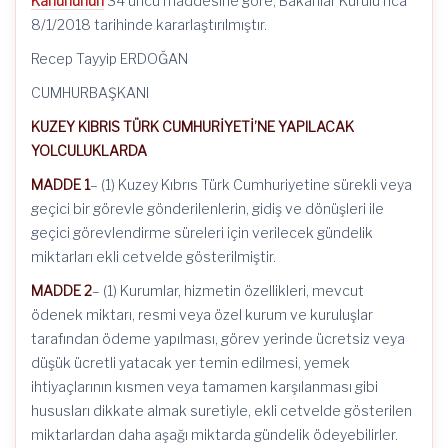
Kanununun
34 üncü maddesine göre, Bakanlar Kurulu’nca
8/1/2018 tarihinde kararlaştırılmıştır.
Recep Tayyip ERDOĞAN
CUMHURBAŞKANI
KUZEY KIBRIS TÜRK CUMHURİYETİ’NE YAPILACAK
YOLCULUKLARDA
MADDE 1
– (1) Kuzey Kıbrıs Türk Cumhuriyetine sürekli veya
geçici bir görevle gönderilenlerin, gidiş ve dönüşleri ile
geçici görevlendirme süreleri için verilecek gündelik
miktarları ekli cetvelde gösterilmiştir.
MADDE 2
– (1) Kurumlar, hizmetin özellikleri, mevcut
ödenek miktarı, resmi veya özel kurum ve kuruluşlar
tarafından ödeme yapılması, görev yerinde ücretsiz veya
düşük ücretli yatacak yer temin edilmesi, yemek
ihtiyaçlarının kısmen veya tamamen karşılanması gibi
hususları dikkate almak suretiyle, ekli cetvelde gösterilen
miktarlardan daha aşağı miktarda gündelik ödeyebilirler.