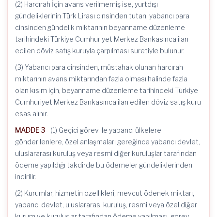
(2) Harcırah İçin avans verilmemiş ise, yurtdışı
gündeliklerinin Türk Lirası cinsinden tutan, yabancı para
cinsinden gündelik miktarının beyanname düzenleme
tarihindeki Türkiye Cumhuriyet Merkez Bankasınca ilan
edilen döviz satış kuruyla çarpılması suretiyle bulunur.
(3) Yabancı para cinsinden, müstahak olunan harcırah
miktarının avans miktarından fazla olması halinde fazla
olan kısım için, beyanname düzenleme tarihindeki Türkiye
Cumhuriyet Merkez Bankasınca ilan edilen döviz satış kuru
esas alınır.
MADDE 3
– (1) Geçici görev ile yabancı ülkelere
gönderilenlere, özel anlaşmaları gereğince yabancı devlet,
uluslararası kuruluş veya resmi diğer kuruluşlar tarafından
ödeme yapıldığı takdirde bu ödemeler gündeliklerinden
indirilir.
(2) Kurumlar, hizmetin özellikleri, mevcut ödenek miktarı,
yabancı devlet, uluslararası kuruluş, resmi veya özel diğer
kurum ve kuruluşlar tarafından ödeme yapılması, görev