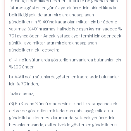
temini için ödedikleri ücretleri fatura ile belgelendirenlere,
faturada gösterilen günlük yatak ücretinin birinci fıkrada
belirtildiği şekilde artırımlı olarak hesaplanan
gündeliklerinin % 40’ına kadar olan miktar için bir ödeme
yapılmaz, %40’ını aşması halinde ise aşan kısmın sadece %
70 i ayrıca ödenir. Ancak, yatacak yer temini için ödenecek
günlük ilave miktar, artırımlı olarak hesaplanan
gündeliklerin ekli cetvelin;
a) I-III no’lu sütunlarda gösterilen unvanlarda bulunanlar için
% 100’ünden,
b) IV-VIII no’lu sütunlarda gösterilen kadrolarda bulunanlar
için % 70’inden,
fazla olamaz,
(3) Bu Kararın 3 üncü maddesinin ikinci fıkrası uyarınca ekli
cetvelde gösterilen miktarlardan daha aşağı miktarda
gündelik belirlenmesi durumunda, yatacak yer ücretinin
hesaplanmasında, ekli cetvelde gösterilen gündeliklerin