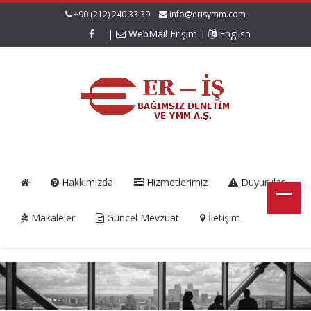
+90 (212) 240 33 39
info@erisymm.com
|
WebMail Erişim
|
English
Hakkımızda
Hizmetlerimiz
Duyurular
Makaleler
Güncel Mevzuat
İletişim