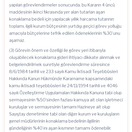
yapılan görevlendirmeler sonucunda, bu Kararın 4 üncü
maddesinin ikinci fıkrasında yer alan tutarları aşan
konaklama bedeli için yapılacak yıllık harcama tutarının
toplamı, ilgili kurum bütçesinin yurtdışı geçici görev yolluğu
amacıyla bütçelerine tefrik edilen ödeneklerinin %30’unu
aşamaz.
(3) Görevin önem ve özelliği ile görev yeri itibarıyla
oluşabilecek konaklama gideri ihtiyacı dikkate alınmak ve
belgelendirilmek suretiyle görevlendirme süresince
8/6/1984 tarihli ve 233 sayılı Kamu İktisadi Teşebbüsleri
Hakkında Kanun Hükmünde Kararname kapsamındaki
kamu iktisadi teşebbüsleri ile 24/11/1994 tarihli ve 4046
sayılı Özelleştirme Uygulamaları Hakkında Kanuna tabi olup
sermayesinin %50’sinden fazlası kamuya ait olan işletmeci
kuruluşlar ve sermayesinin tamamı Hazineye ait olup
Sayıştay denetimine tabi olan diğer kurum ve kuruluşların
genel müdürlerinin konaklama bedelinin ilgilinin
gündeliğinin %40’ını aşan kısmının tamamı ödenebilir.