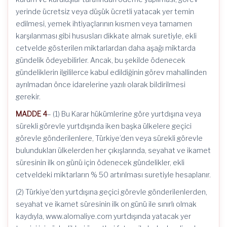
yerinde ücretsiz veya düşük ücretli yatacak yer temin
edilmesi, yemek ihtiyaçlarının kısmen veya tamamen
karşılanması gibi hususları dikkate almak suretiyle, ekli
cetvelde gösterilen miktarlardan daha aşağı miktarda
gündelik ödeyebilirler. Ancak, bu şekilde ödenecek
gündeliklerin ilgililerce kabul edildiğinin görev mahallinden
ayrılmadan önce idarelerine yazılı olarak bildirilmesi
gerekir.
MADDE 4
– (1) Bu Karar hükümlerine göre yurtdışına veya
sürekli görevle yurtdışında iken başka ülkelere geçici
görevle gönderilenlere, Türkiye’den veya sürekli görevle
bulundukları ülkelerden her çıkışlarında, seyahat ve ikamet
süresinin ilk on günü için ödenecek gündelikler, ekli
cetveldeki miktarların % 50 artırılması suretiyle hesaplanır.
(2) Türkiye’den yurtdışına geçici görevle gönderilenlerden,
seyahat ve ikamet süresinin ilk on günü ile sınırlı olmak
kaydıyla, www.alomaliye.com yurtdışında yatacak yer