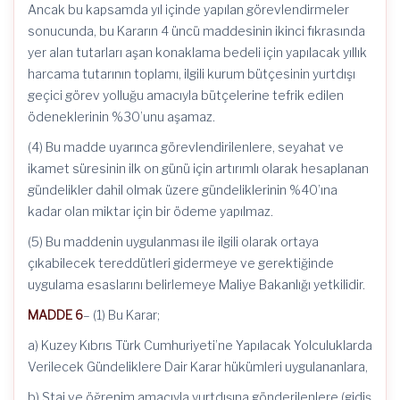
Ancak bu kapsamda yıl içinde yapılan görevlendirmeler
sonucunda, bu Kararın 4 üncü maddesinin ikinci fıkrasında
yer alan tutarları aşan konaklama bedeli için yapılacak yıllık
harcama tutarının toplamı, ilgili kurum bütçesinin yurtdışı
geçici görev yolluğu amacıyla bütçelerine tefrik edilen
ödeneklerinin %30’unu aşamaz.
(4) Bu madde uyarınca görevlendirilenlere, seyahat ve
ikamet süresinin ilk on günü için artırımlı olarak hesaplanan
gündelikler dahil olmak üzere gündeliklerinin %40’ına
kadar olan miktar için bir ödeme yapılmaz.
(5) Bu maddenin uygulanması ile ilgili olarak ortaya
çıkabilecek tereddütleri gidermeye ve gerektiğinde
uygulama esaslarını belirlemeye Maliye Bakanlığı yetkilidir.
MADDE 6
– (1) Bu Karar;
a) Kuzey Kıbrıs Türk Cumhuriyeti’ne Yapılacak Yolculuklarda
Verilecek Gündeliklere Dair Karar hükümleri uygulananlara,
b) Staj ve öğrenim amacıyla yurtdışına gönderilenlere (gidiş