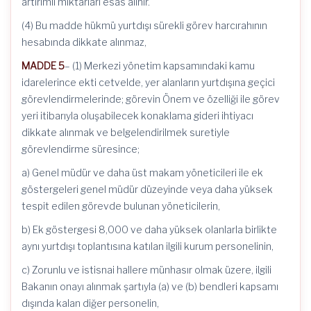
artırımlı miktarları esas alınır.
(4) Bu madde hükmü yurtdışı sürekli görev harcırahının
hesabında dikkate alınmaz,
MADDE 5
– (1) Merkezi yönetim kapsamındaki kamu
idarelerince ekti cetvelde, yer alanların yurtdışına geçici
görevlendirmelerinde; görevin Önem ve özelliği ile görev
yeri itibarıyla oluşabilecek konaklama gideri ihtiyacı
dikkate alınmak ve belgelendirilmek suretiyle
görevlendirme süresince;
a) Genel müdür ve daha üst makam yöneticileri ile ek
göstergeleri genel müdür düzeyinde veya daha yüksek
tespit edilen görevde bulunan yöneticilerin,
b) Ek göstergesi 8,000 ve daha yüksek olanlarla birlikte
aynı yurtdışı toplantısına katılan ilgili kurum personelinin,
c) Zorunlu ve istisnai hallere münhasır olmak üzere, ilgili
Bakanın onayı alınmak şartıyla (a) ve (b) bendleri kapsamı
dışında kalan diğer personelin,