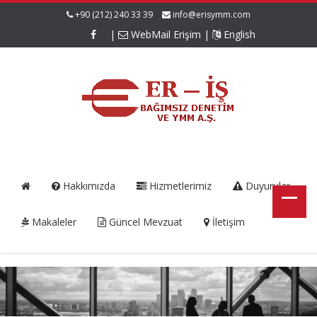
+90 (212) 240 33 39
info@erisymm.com
|
WebMail Erişim
|
English
Hakkımızda
Hizmetlerimiz
Duyurular
Makaleler
Güncel Mevzuat
İletişim