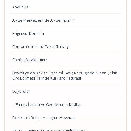
About Us
Ar-Ge Merkezlerinde Ar-Ge İndirimi
Bağımsız Denetim
Corporate Income Tax in Turkey
Çözüm Ortaklarımız
Dövizli ya da Dövize Endeksli Satış Karşılığında Alınan Çekin
Ciro Edilmesi Halinde Kur Farkı Faturası
Duyurular
e-Fatura İstisna ve Özel Matrah Kodları
Elektronik Belgelere İlişkin Mevzuat
Geri Kazanım Katılım Payı Yükümlülükleri!