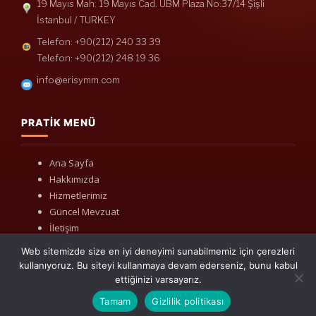
19 Mayıs Mah. 19 Mayıs Cad. UBM Plaza No:37/14 Şişli
İstanbul / TURKEY
Telefon: +90(212) 240 33 39
Telefon: +90(212) 248 19 36
info@erisymm.com
PRATIK MENÜ
Ana Sayfa
Hakkımızda
Hizmetlerimiz
Güncel Mevzuat
İletişim
Web sitemizde size en iyi deneyimi sunabilmemiz için çerezleri
kullanıyoruz. Bu siteyi kullanmaya devam ederseniz, bunu kabul
ettiğinizi varsayarız.
Tamam
Gizlilik politikası
Mevzuat: Alomaliye.com
|
ABACIPARK
Web Hosting