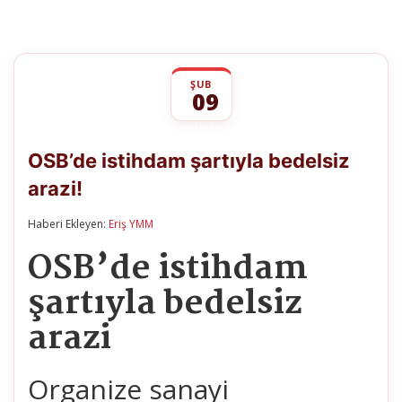
ŞUB
09
OSB’de
yorumlar kapalı
istihdam
OSB’de istihdam şartıyla bedelsiz
şartıyla
bedelsiz
arazi!
arazi!
için
Haberi Ekleyen:
Eriş YMM
OSB’de istihdam
şartıyla bedelsiz
arazi
Organize sanayi