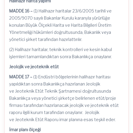
Halihazır
harita yapımı
MADDE 16 –
(1) Halihazır haritalar
23/6/2005
tarihli ve
2005/9070 sayılı Bakanlar Kurulu kararıyla yürürlüğe
konulan Büyük Ölçekli Harita ve Harita Bilgileri Üretim
Yönetmeliği hükümleri doğrultusunda, Bakanlık veya
yönetici şirket tarafından hazırlattırılır.
(2)
Halihazır
haritalar, teknik kontrolleri ve kesin kabul
işlemleri tamamlandıktan sonra Bakanlıkça onaylanır.
Jeolojik ve
jeoteknik
etüt
MADDE 17 –
(1) Endüstri bölgelerinin
halihazır
haritası
yapıldıktan sonra Bakanlıkça hazırlanan Jeolojik
ve
Jeoteknik
Etüt Teknik Şartnamesi doğrultusunda
Bakanlıkça veya yönetici şirketçe belirlenen etüt/proje
firması tarafından hazırlanacak jeolojik ve
jeoteknik
etüt
raporu ilgili kurum tarafından onaylanır. Jeolojik
ve
Jeoteknik
Etüt Raporu imar planına esas teşkil eder.
İmar planı ölçeği