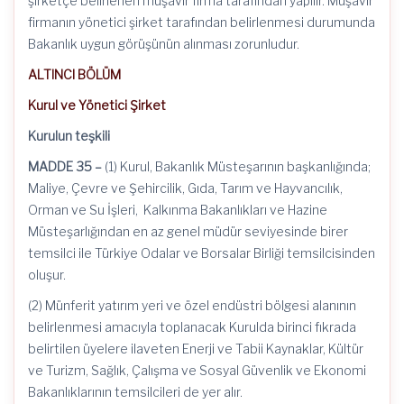
şirketçe belirlenen müşavir firma tarafından yapılır. Müşavir
firmanın yönetici şirket tarafından belirlenmesi durumunda
Bakanlık uygun görüşünün alınması zorunludur.
ALTINCI BÖLÜM
Kurul ve Yönetici Şirket
Kurulun teşkili
MADDE 35 –
(1) Kurul, Bakanlık Müsteşarının başkanlığında;
Maliye, Çevre ve Şehircilik, Gıda, Tarım ve Hayvancılık,
Orman ve Su İşleri, Kalkınma Bakanlıkları ve Hazine
Müsteşarlığından en az genel müdür seviyesinde birer
temsilci ile Türkiye Odalar ve Borsalar Birliği temsilcisinden
oluşur.
(2) Münferit yatırım yeri ve özel endüstri bölgesi alanının
belirlenmesi amacıyla toplanacak Kurulda birinci fıkrada
belirtilen üyelere ilaveten Enerji ve Tabii Kaynaklar, Kültür
ve Turizm, Sağlık, Çalışma ve Sosyal Güvenlik ve Ekonomi
Bakanlıklarının temsilcileri de yer alır.