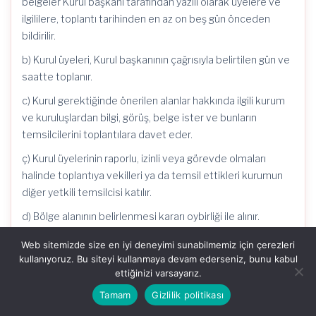
belgeler Kurul başkanı tarafından yazılı olarak üyelere ve
ilgililere, toplantı tarihinden en az on beş gün önceden
bildirilir.
b) Kurul üyeleri, Kurul başkanının çağrısıyla belirtilen gün ve
saatte toplanır.
c) Kurul gerektiğinde önerilen alanlar hakkında ilgili kurum
ve kuruluşlardan bilgi, görüş, belge ister ve bunların
temsilcilerini toplantılara davet eder.
ç) Kurul üyelerinin raporlu, izinli veya görevde olmaları
halinde toplantıya vekilleri ya da temsil ettikleri kurumun
diğer yetkili temsilcisi katılır.
d) Bölge alanının belirlenmesi kararı oybirliği ile alınır.
e) Toplantıda çekimser oy kullanılmaz.
Web sitemizde size en iyi deneyimi sunabilmemiz için çerezleri
kullanıyoruz. Bu siteyi kullanmaya devam ederseniz, bunu kabul
f) Gerektiğinde müteakip kurul toplantısı için toplantıda
ettiğinizi varsayarız.
karar alınır ise yazılı çağrıya gerek kalmaz.
Tamam
Gizlilik politikası
g) Her üye toplantıya, önerilen alana ilişkin tüm bilgileri