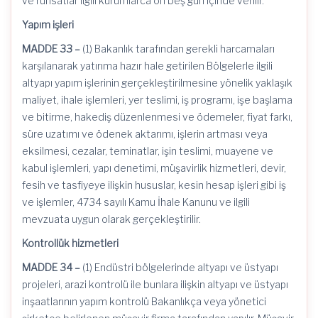
ve ruhsatlar ilgili kurumlarca on beş gün içinde verilir.
Yapım işleri
MADDE 33 –
(1) Bakanlık tarafından gerekli harcamaları
karşılanarak yatırıma hazır hale getirilen Bölgelerle ilgili
altyapı yapım işlerinin gerçekleştirilmesine yönelik yaklaşık
maliyet, ihale işlemleri, yer teslimi, iş programı, işe başlama
ve bitirme,
hakediş
düzenlenmesi ve ödemeler, fiyat farkı,
süre uzatımı ve ödenek aktarımı, işlerin artması veya
eksilmesi, cezalar, teminatlar, işin teslimi, muayene ve
kabul işlemleri, yapı denetimi, müşavirlik hizmetleri, devir,
fesih ve tasfiyeye ilişkin hususlar, kesin hesap işleri gibi iş
ve işlemler, 4734 sayılı Kamu İhale Kanunu ve ilgili
mevzuata uygun olarak gerçekleştirilir.
Kontrollük hizmetleri
MADDE 34 –
(1) Endüstri bölgelerinde altyapı ve üstyapı
projeleri, arazi kontrolü ile bunlara ilişkin altyapı ve üstyapı
inşaatlarının yapım kontrolü Bakanlıkça veya yönetici