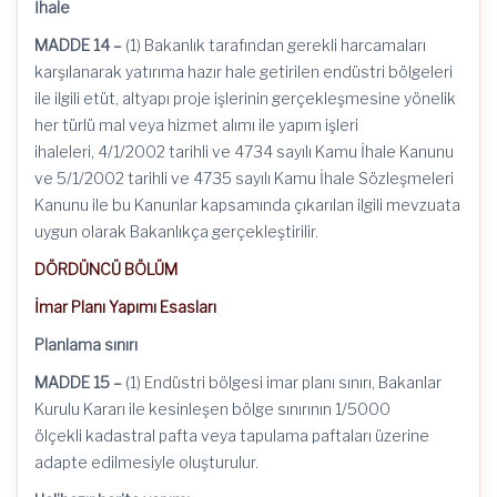
İhale
MADDE 14 –
(1) Bakanlık tarafından gerekli harcamaları
karşılanarak yatırıma hazır hale getirilen endüstri bölgeleri
ile ilgili etüt, altyapı proje işlerinin gerçekleşmesine yönelik
her türlü mal veya hizmet alımı ile yapım işleri
ihaleleri,
4/1/2002
tarihli ve 4734 sayılı Kamu İhale Kanunu
ve 5/1/2002 tarihli ve 4735 sayılı Kamu İhale Sözleşmeleri
Kanunu ile bu Kanunlar kapsamında çıkarılan ilgili mevzuata
uygun olarak Bakanlıkça gerçekleştirilir.
DÖRDÜNCÜ BÖLÜM
İmar Planı Yapımı Esasları
Planlama sınırı
MADDE 15 –
(1) Endüstri bölgesi imar planı sınırı, Bakanlar
Kurulu Kararı ile kesinleşen bölge sınırının 1/5000
ölçekli
kadastral
pafta veya tapulama paftaları üzerine
adapte edilmesiyle oluşturulur.