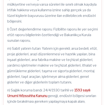
mülkiyetine ve/veya varsa süreleri ile sınırlı olmak kaydıyla
irtifak hakkına veya kullanma iznine sahip gerçek ya da
tüzel kişilerin başvurusu üzerine ilan edilebilecek endüstri
bölgesini,
l) Özet değerlendirme raporu: Fizibilite raporu ile yer seçimi
etüt raporu bilgilerinin özetlendiği ve Bakanlıkça Kurula
sunulan raporu,
m) Sabit yatırım tutarı: Yatırım için gerekli; arsa bedeli, etüt,
proje giderleri, arazi düzenlenmesi ve hazırlık yapıları, bina
inşaat giderleri, ana fabrika makine ve teçhizat giderleri,
yardımcı işletmeler makine ve teçhizat giderleri, ithalat ve
gümrükleme giderleri, taşıma ve sigorta giderleri, montaj
giderleri, taşıt araçları, işletmeye alma giderleri, genel
giderler ve diğer giderlerin toplam tutarını,
n) Sağlık koruma bandı:
24/4/1930
tarihli ve
1593 sayılı
Umumi Hıfzıssıhha Kanunu
gereği, endüstri bölgesi sınırları
içinde bırakılması gereken yapılaşmaya kapalı alanı,