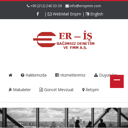
+90 (212) 240 33 39
info@erisymm.com
|
WebMail Erişim
|
English
Hakkımızda
Hizmetlerimiz
Duyurular
Makaleler
Güncel Mevzuat
İletişim