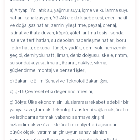
a) Altyapı: Yol, atık su, yağmur suyu, içme ve kullanma suyu
hatları, kanalizasyon, YG-AG elektrik şebekesi, enerji nakil
ve doğal gaz hatları, zemin iyileştirme, peyzaj, drenaj,
istinat ve ihata duvarı, köprü, gölet, arıtma tesisi, sondaj,
isale ve terfi hatları, su depoları, haberleşme hatları, boru
iletim hattı,
dekopaj
, tünel,
viyadük
, demiryolu hemzemin
geçidi, demiryolu hattı, liman, deniz dolgusu, iskele, rıhtım,
su sondaj kuyusu, imalat,
ihzarat
, nakliye, yıkma,
güçlendirme, montaj ve benzeri işleri,
b) Bakanlık: Bilim, Sanayi ve Teknoloji Bakanlığını,
c) ÇED: Çevresel etki değerlendirmesini,
ç) Bölge: Ülke ekonomisini uluslararası rekabet edebilir bir
yapıya kavuşturmak, teknoloji transferini sağlamak, üretim
ve istihdamı artırmak, yabancı sermaye girişini
hızlandırmak ve özellikle üretim maliyetleri açısından
büyük ölçekli yatırımlar için uygun sanayi alanları
oluşturmak üzere Kanun uyarınca kurulacak endüstri