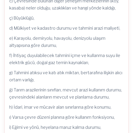
c) Çevresinde bulunan diğer yerleşim merkezlerinin (köy,
kasaba) neler olduğu, uzaklıkları ve hangi yönde kaldığı,
ç) Büyüklüğü,
d) Mülkiyet ve kadastro durumu ve tahmini arazi maliyeti,
e) Karayolu, demiryolu, havayolu, denizyolu ulaşım
altyapısına göre durumu,
f) İhtiyaç duyulabilecek tahmini içme ve kullanma suyu ile
elektrik gücü, doğal gaz temin kaynakları,
g) Tahmini
atıksu
ve katı atık miktarı,
bertarafına
ilişkin alıcı
ortam varlığı,
ğ) Tarım arazilerinin sınıfları, mevcut arazi kullanım durumu,
çevresindeki alanların mevcut ve planlama durumu,
h) İdari, imar ve mücavir alan sınırlarına göre konumu,
ı) Varsa çevre düzeni planına göre kullanım fonksiyonu,
i) Eğimi ve yönü, heyelana maruz kalma durumu,