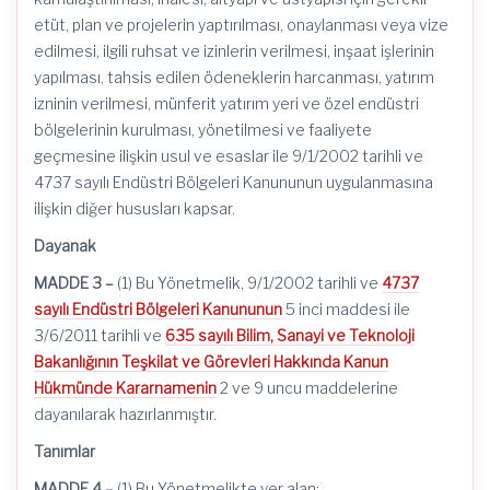
etüt, plan ve projelerin yaptırılması, onaylanması veya vize
edilmesi, ilgili ruhsat ve izinlerin verilmesi, inşaat işlerinin
yapılması, tahsis edilen ödeneklerin harcanması, yatırım
izninin verilmesi, münferit yatırım yeri ve özel endüstri
bölgelerinin kurulması, yönetilmesi ve faaliyete
geçmesine ilişkin usul ve esaslar ile 9/1/2002 tarihli ve
4737 sayılı Endüstri Bölgeleri Kanununun uygulanmasına
ilişkin diğer hususları kapsar.
Dayanak
MADDE 3 –
(1) Bu Yönetmelik,
9/1/2002
tarihli ve
4737
sayılı Endüstri Bölgeleri Kanununun
5 inci maddesi ile
3/6/2011 tarihli ve
635 sayılı Bilim, Sanayi ve Teknoloji
Bakanlığının Teşkilat ve Görevleri Hakkında Kanun
Hükmünde Kararnamenin
2 ve 9 uncu maddelerine
dayanılarak hazırlanmıştır.
Tanımlar
MADDE 4 –
(1) Bu Yönetmelikte yer alan;