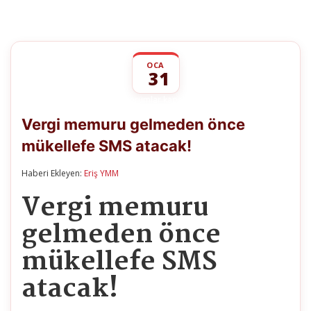
OCA
31
Vergi
yorumlar kapalı
memuru
Vergi memuru gelmeden önce
gelmeden
önce
mükellefe SMS atacak!
mükellefe
SMS
atacak!
Haberi Ekleyen:
Eriş YMM
için
Vergi memuru
gelmeden önce
mükellefe SMS
atacak!