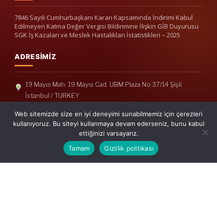
7846 Sayılı Cumhurbaşkanı Kararı Kapsamında İndirimi Kabul
Edilmeyen Katma Değer Vergisi Bildirimine İlişkin GİB Duyurusu
SGK İş Kazaları ve Meslek Hastalıkları İstatistikleri – 2025
ADRESIMIZ
19 Mayıs Mah. 19 Mayıs Cad. UBM Plaza No:37/14 Şişli
İstanbul / TURKEY
Telefon: +90(212) 240 33 39
Web sitemizde size en iyi deneyimi sunabilmemiz için çerezleri
Telefon: +90(212) 248 19 36
kullanıyoruz. Bu siteyi kullanmaya devam ederseniz, bunu kabul
ettiğinizi varsayarız.
info@erisymm.com
Tamam
Gizlilik politikası
PRATIK MENÜ
Ana Sayfa
Hakkımızda
Hizmetlerimiz