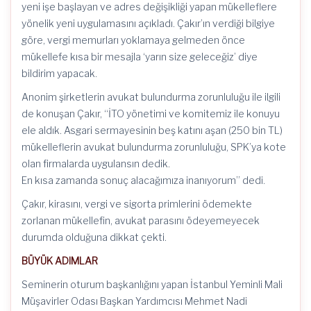
yeni işe başlayan ve adres değişikliği yapan mükelleflere
yönelik yeni uygulamasını açıkladı. Çakır’ın verdiği bilgiye
göre, vergi memurları yoklamaya gelmeden önce
mükellefe kısa bir mesajla ‘yarın size geleceğiz’
diye
bildirim yapacak.
Anonim şirketlerin avukat bulundurma zorunluluğu ile ilgili
de konuşan Çakır, “İTO yönetimi ve komitemiz ile konuyu
ele aldık. Asgari sermayesinin beş katını aşan (250 bin TL)
mükelleflerin avukat bulundurma zorunluluğu, SPK’ya kote
olan firmalarda uygulansın dedik.
En kısa zamanda sonuç alacağımıza inanıyorum” dedi.
Çakır, kirasını, vergi ve sigorta primlerini ödemekte
zorlanan mükellefin, avukat parasını ödeyemeyecek
durumda olduğuna dikkat çekti.
BÜYÜK ADIMLAR
Seminerin oturum başkanlığını yapan İstanbul Yeminli Mali
Müşavirler Odası Başkan Yardımcısı Mehmet Nadi