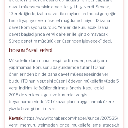
davet müessesesinin amacı ile ilgili bilgi verdi. Sencar,
“Gerektiğinde, izaha davet ile olayların ardındaki gerçeğin
tespiti yapılıyor ve mükellef mağdur edilmiyor. 12 izaha
davet komisyonu kurduk. Yenileri de kurulacak. İzaha
davet başladığında vergi daireleri ile işiniz olmayacak.
Süreç denetim müdürlükleri üzerinden işleyecek” dedi.
İTO’NUN ÖNERİLERİYDİ
Mükellefin durumunun tespit edilmeden, cezai işlem
yapılmaması konusunu da gündemde tutan İTO’nun
önerilerinden biri de izaha davet müessesesinde yer
buldu. İTO’nun, vergisini düzenli ödeyen mükellefin yüzde 5
vergi indirimi ile ödüllendirilmesi önerisi kabul edildi.
2018’de verilecek gelir ve kurumlar vergisi
beyannamelerinde 2017 kazançlarına uygulanmak üzere
yüzde 5 vergi indirimi var.
Kaynak:
https://www.itohaber.com/haber/guncel/207535/
vergi_memuru_gelmeden_once_mukellefe_sms_atacak.h