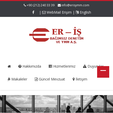
+90 (212) 240 33 39
info@erisymm.com
|
WebMail Erişim
|
English
Hakkımızda
Hizmetlerimiz
Duyurular
Makaleler
Güncel Mevzuat
İletişim