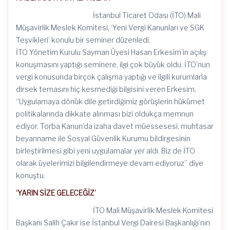
İstanbul Ticaret Odası (İTO) Mali
Müşavirlik Meslek Komitesi, ‘Yeni Vergi Kanunları ve SGK
Teşvikleri’ konulu bir seminer düzenledi.
İTO Yönetim Kurulu Sayman Üyesi Hasan Erkesim’in açılış
konuşmasını yaptığı seminere, ilgi çok büyük oldu. İTO’nun
vergi konusunda birçok çalışma yaptığı ve ilgili kurumlarla
dirsek temasını hiç kesmediği bilgisini veren Erkesim,
“Uygulamaya dönük dile getirdiğimiz görüşlerin hükümet
politikalarında dikkate alınması bizi oldukça memnun
ediyor. Torba Kanun’da izaha davet müessesesi, muhtasar
beyanname ile Sosyal Güvenlik Kurumu bildirgesinin
birleştirilmesi gibi yeni uygulamalar yer aldı. Biz de İTO
olarak üyelerimizi bilgilendirmeye devam ediyoruz” diye
konuştu.
‘YARIN SİZE GELECEĞİZ’
İTO Mali Müşavirlik Meslek Komitesi
Başkanı Salih Çakır ise İstanbul Vergi Dairesi Başkanlığı’nın