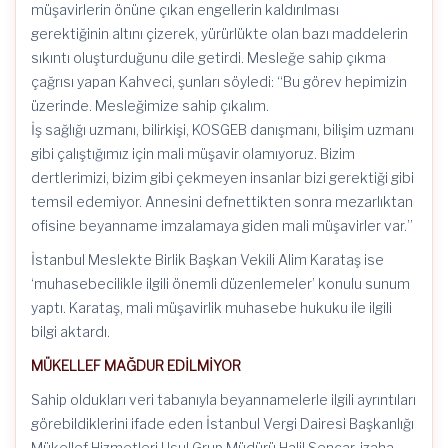
müşavirlerin önüne çıkan engellerin kaldırılması
gerektiğinin altını çizerek, yürürlükte olan bazı maddelerin
sıkıntı oluşturduğunu dile getirdi. Mesleğe sahip çıkma
çağrısı yapan Kahveci, şunları söyledi: “Bu görev hepimizin
üzerinde. Mesleğimize sahip çıkalım.
İş sağlığı uzmanı, bilirkişi, KOSGEB danışmanı, bilişim uzmanı
gibi çalıştığımız için mali müşavir olamıyoruz. Bizim
dertlerimizi, bizim gibi çekmeyen insanlar bizi gerektiği gibi
temsil edemiyor. Annesini defnettikten sonra mezarlıktan
ofisine beyanname imzalamaya giden mali müşavirler var.”
İstanbul Meslekte Birlik Başkan Vekili Alim Karataş ise
‘muhasebecilikle ilgili önemli düzenlemeler’ konulu sunum
yaptı. Karataş, mali müşavirlik muhasebe hukuku ile ilgili
bilgi aktardı.
MÜKELLEF MAĞDUR EDİLMİYOR
Sahip oldukları veri tabanıyla beyannamelerle ilgili ayrıntıları
görebildiklerini ifade eden İstanbul Vergi Dairesi Başkanlığı
Mükellef Hizmetleri Usul Grup Müdürü Halil Sencar, izaha