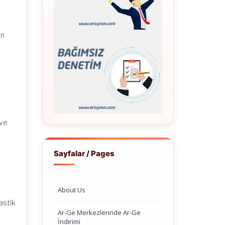
in
 ve
Sayfalar / Pages
About Us
lastik
Ar-Ge Merkezlerinde Ar-Ge
İndirimi