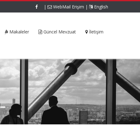
|
WebMail Erişim
|
English
Makaleler
Güncel Mevzuat
İletişim