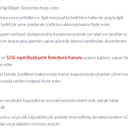
liği Bilişim Sistemini ifade eder.
ası veya yetkililerce, ilgili mevzuatta belirtilen hallerde araçla ilgili
belirli bir yere çekilerek trafikten alıkonulmasını ifade eder.
şyanın serbest dolaşıma giriş beyannamesinde yer alan ve taraflarca
dığı ve aracın giriş işlemini yapan gümrük idaresi tarafından düzenlenen
i ve
5216 sayılı Büyükşehir Belediyesi Kanunu
uyarınca görev yapan U
e eder.
rın teknik özellikleri bakımından Kanun kapsamında çıkarılan yönetme
unda verilen belgeyi ifade eder.
arın seyahate başladıktan sonraki seyrinin elektronik olarak takip
dir.
da yolcu veya yük taşıyabilecek şekilde imal edilmiş olmakla beraber b
an veya alabilen motorlu araçtır.