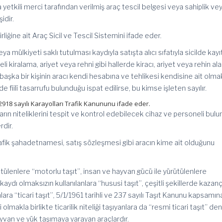
a yetkili merci tarafından verilmiş araç tescil belgesi veya sahiplik ve
idir.
liğine ait Araç Sicil ve Tescil Sistemini ifade eder.
ya mülkiyeti saklı tutulması kaydıyla satışta alıcı sıfatıyla sicilde kayıt
i kiralama, ariyet veya rehni gibi hallerde kiracı, ariyet veya rehin al
an başka bir kişinin aracı kendi hesabına ve tehlikesi kendisine ait olma
de fiilî tasarrufu bulunduğu ispat edilirse, bu kimse işleten sayılır.
 2918 sayılı Karayolları Trafik Kanununu ifade eder.
rın niteliklerini tespit ve kontrol edebilecek cihaz ve personeli bulu
rdir.
trafik şahadetnamesi, satış sözleşmesi gibi aracın kime ait olduğunu
ütülenlere “motorlu taşıt”, insan ve hayvan gücü ile yürütülenlere
kaydı olmaksızın kullanılanlara “hususi taşıt”, çeşitli şekillerde kazan
ara “ticari taşıt”, 5/1/1961 tarihli ve 237 sayılı Taşıt Kanunu kapsamın
 olmakla birlikte ticarilik niteliği taşıyanlara da “resmi ticari taşıt” d
yvan ve yük taşımaya yarayan araçlardır.