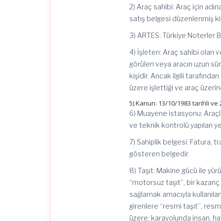
2) Araç sahibi: Araç için adın
satış belgesi düzenlenmiş kiş
3) ARTES: Türkiye Noterler Bir
4) İşleten: Araç sahibi olan ve
görülen veya aracın uzun sürel
kişidir. Ancak ilgili tarafınd
üzere işlettiği ve araç üzerin
5) Kanun: 13/10/1983 tarihli ve
6) Muayene istasyonu: Araçla
ve teknik kontrolü yapılan ye
7) Sahiplik belgesi: Fatura, 
gösteren belgedir.
8) Taşıt: Makine gücü ile yür
“motorsuz taşıt”, bir kazanç 
sağlamak amacıyla kullanılanl
girenlere “resmi taşıt”, resmi
üzere; karayolunda insan, ha