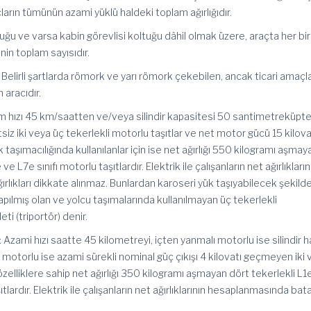
arın tümünün azami yüklü haldeki toplam ağırlığıdır.
tuğu ve varsa kabin görevlisi koltuğu dâhil olmak üzere, araçta her bir
nin toplam sayısıdır.
: Belirli şartlarda römork ve yarı römork çekebilen, ancak ticari amaçl
 aracıdır.
ım hızı 45 km/saatten ve/veya silindir kapasitesi 50 santimetreküpt
siz iki veya üç tekerlekli motorlu taşıtlar ve net motor gücü 15 kilova
k taşımacılığında kullanılanlar için ise net ağırlığı 550 kilogramı aşmay
e L7e sınıfı motorlu taşıtlardır. Elektrik ile çalışanların net ağırlıkların
lıkları dikkate alınmaz. Bunlardan karoseri yük taşıyabilecek şekild
apılmış olan ve yolcu taşımalarında kullanılmayan üç tekerlekli
i (triportör) denir.
 Azami hızı saatte 45 kilometreyi, içten yanmalı motorlu ise silindir 
motorlu ise azami sürekli nominal güç çıkışı 4 kilovatı geçmeyen iki
ı özelliklere sahip net ağırlığı 350 kilogramı aşmayan dört tekerlekli L1
tlardır. Elektrik ile çalışanların net ağırlıklarının hesaplanmasında bat