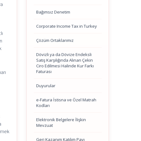
ya
Bağımsız Denetim
Corporate Income Tax in Turkey
lı
Çözüm Ortaklarımız
an
k
Dövizli ya da Dövize Endeksli
Satış Karşılığında Alınan Çekin
Ciro Edilmesi Halinde Kur Farkı
Faturası
nan
Duyurular
e-Fatura İstisna ve Özel Matrah
Kodları
ç
Elektronik Belgelere İlişkin
a
Mevzuat
enmek
Geri Kazanım Katılım Payı