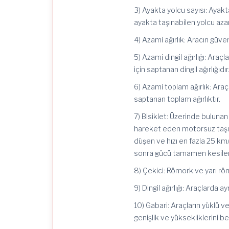
3) Ayakta yolcu sayısı: Ayak
ayakta taşınabilen yolcu azam
4) Azami ağırlık: Aracın güven
5) Azami dingil ağırlığı: Ara
için saptanan dingil ağırlığıdır
6) Azami toplam ağırlık: Ara
saptanan toplam ağırlıktır.
7) Bisiklet: Üzerinde bulunan
hareket eden motorsuz taşıt
düşen ve hızı en fazla 25 k
sonra gücü tamamen kesilen el
8) Çekici: Römork ve yarı rö
9) Dingil ağırlığı: Araçlarda a
10) Gabari: Araçların yüklü v
genişlik ve yüksekliklerini be