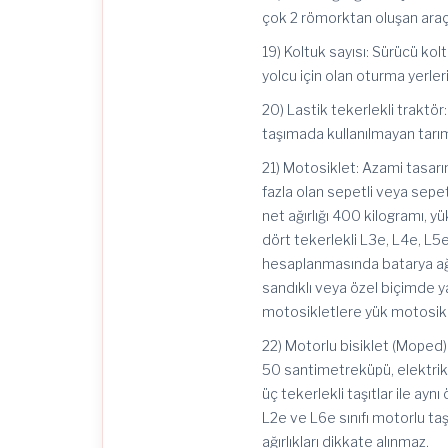
çok 2 römorktan oluşan araçl
19) Koltuk sayısı: Sürücü kol
yolcu için olan oturma yerleri
20) Lastik tekerlekli traktör
taşımada kullanılmayan tarım
21) Motosiklet: Azami tasar
fazla olan sepetli veya sepet
net ağırlığı 400 kilogramı, yü
dört tekerlekli L3e, L4e, L5e v
hesaplanmasında batarya ağır
sandıklı veya özel biçimde y
motosikletlere yük motosiklet
22) Motorlu bisiklet (Moped):
50 santimetreküpü, elektrik 
üç tekerlekli taşıtlar ile ayn
L2e ve L6e sınıfı motorlu taşı
ağırlıkları dikkate alınmaz.