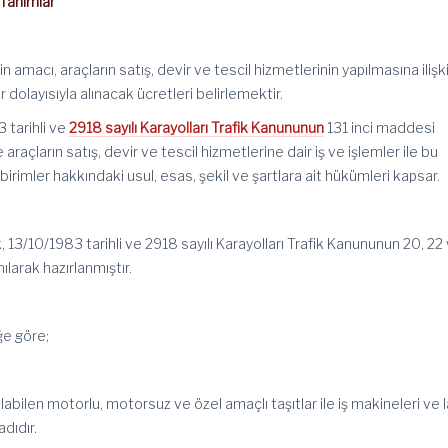
Tanımlar
n amacı, araçların satış, devir ve tescil hizmetlerinin yapılmasına ilişk
r dolayısıyla alınacak ücretleri belirlemektir.
 tarihli ve
2918 sayılı Karayolları Trafik Kanununun
131 inci maddesi
raçların satış, devir ve tescil hizmetlerine dair iş ve işlemler ile bu
 birimler hakkındaki usul, esas, şekil ve şartlara ait hükümleri kapsar.
, 13/10/1983 tarihli ve 2918 sayılı Karayolları Trafik Kanununun 20, 22
larak hazırlanmıştır.
ğe göre;
ılabilen motorlu, motorsuz ve özel amaçlı taşıtlar ile iş makineleri ve 
adıdır.