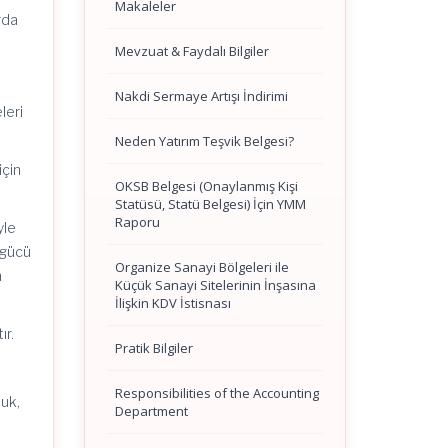
Makaleler
rda
Mevzuat & Faydalı Bilgiler
Nakdi Sermaye Artışı İndirimi
leri
Neden Yatırım Teşvik Belgesi?
için
OKSB Belgesi (Onaylanmış Kişi
Statüsü, Statü Belgesi) İçin YMM
Raporu
yle
 gücü
Organize Sanayi Bölgeleri ile
n
Küçük Sanayi Sitelerinin İnşasına
İlişkin KDV İstisnası
ır.
Pratik Bilgiler
Responsibilities of the Accounting
luk,
Department