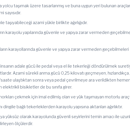
ta yolcu taşımak üzere tasarlanmış ve buna uygun yeri bulunan araçla
i sayısıdır.
le taşıyabileceği azami yükle birlikte ağırlığıdır.
çların karayolu yapılarında güvenle ve yapıya zarar vermeden geçebilme
.
çların karayollarında güvenle ve yapıya zarar vermeden geçebilmeleri 
 insanın adale gücü ile pedal veya el ile tekerleği döndürülmek sureti
lardır. Azami sürekli anma gücü 0,25 kilovatı geçmeyen, hızlandıkça
m/saate ulaştıktan sonra veya pedal çevrilmeye ara verildikten heme
ektrikli bisikletler de bu sınıfa girer.
morkları çekmek için imal edilmiş olan ve yük taşımayan motorlu araçt
ynı dingile bağlı tekerleklerden karayolu yapısına aktarılan ağırlıktır.
eya yüksüz olarak karayolunda güvenli seyirlerini temin amacı ile uzun
lirleyen ölçülerdir.