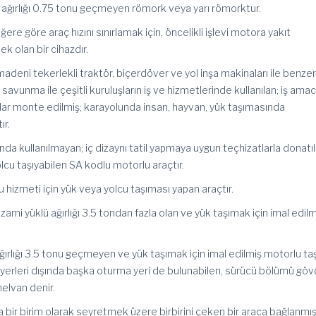
ü ağırlığı 0.75 tonu geçmeyen römork veya yarı römorktur.
 değere göre araç hızını sınırlamak için, öncelikli işlevi motora yakıt
 olan bir cihazdır.
 madeni tekerlekli traktör, biçerdöver ve yol inşa makinaları ile benzer
li savunma ile çeşitli kuruluşların iş ve hizmetlerinde kullanılan; iş ama
lar monte edilmiş; karayolunda insan, hayvan, yük taşımasında
ır.
nda kullanılmayan; iç dizaynı tatil yapmaya uygun teçhizatlarla donatıl
cu taşıyabilen SA kodlu motorlu araçtır.
 hizmeti için yük veya yolcu taşıması yapan araçtır.
azami yüklü ağırlığı 3.5 tondan fazla olan ve yük taşımak için imal edilm
ırlığı 3.5 tonu geçmeyen ve yük taşımak için imal edilmiş motorlu taşı
yerleri dışında başka oturma yeri de bulunabilen, sürücü bölümü gö
nelvan denir.
da bir birim olarak seyretmek üzere birbirini çeken bir araca bağlanmı