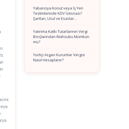
Yabancıya Konut veya İş Yeri
Teslimlerinde KDV İstisnası?
Şartları, Usul ve Esaslar…
Yatırıma Katkı Tutarlarının Vergi
a
Borçlarından Mahsubu Mümkün
mü?
en
Yurtiçi Asgari Kurumlar Vergisi
tı,
Nasıl Hesaplanır?
an
ın
e
hacmi
 veya
e,
arya