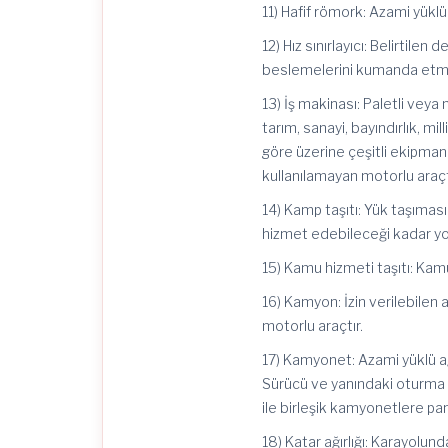
11) Hafif römork: Azami yükl
12) Hız sınırlayıcı: Belirtilen
beslemelerini kumanda etmek
13) İş makinası: Paletli veya
tarım, sanayi, bayındırlık, mil
göre üzerine çeşitli ekipman
kullanılamayan motorlu araçt
14) Kamp taşıtı: Yük taşıması
hizmet edebileceği kadar yol
15) Kamu hizmeti taşıtı: Kamu
16) Kamyon: İzin verilebilen 
motorlu araçtır.
17) Kamyonet: Azami yüklü ağ
Sürücü ve yanındaki oturma 
ile birleşik kamyonetlere pa
18) Katar ağırlığı: Karayolun