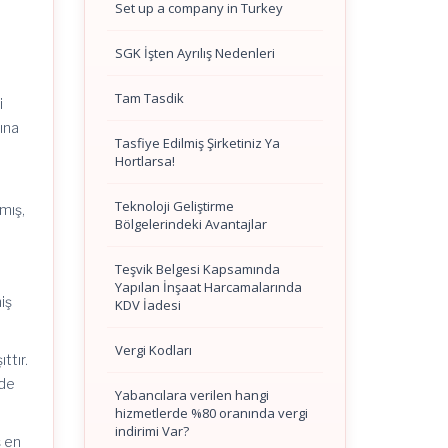
Set up a company in Turkey
SGK İşten Ayrılış Nedenleri
Tam Tasdik
i
cına
Tasfiye Edilmiş Şirketiniz Ya
Hortlarsa!
Teknoloji Geliştirme
mış,
Bölgelerindeki Avantajlar
Teşvik Belgesi Kapsamında
Yapılan İnşaat Harcamalarında
iş
KDV İadesi
Vergi Kodları
ttır.
vde
Yabancılara verilen hangi
hizmetlerde %80 oranında vergi
indirimi Var?
ş en