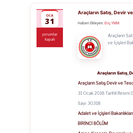
Araçların Satış, Devir 
OCA
31
Haberi Ekleyen:
Eriş YMM
Araçların
yorumlar
Araçların Sa
Satış,
kapalı
ve İçişleri 
Devir
ve
Tescil
Hizmetlerinin
Yürütülmesi
Hakkında
Araçların Satış, 
Yönetmelik
için
Araçların Satış Devir ve Tesc
31 Ocak 2018 Tarihli Resmi 
Sayı: 30318
Adalet ve İçişleri Bakanlıklar
BİRİNCİ BÖLÜM