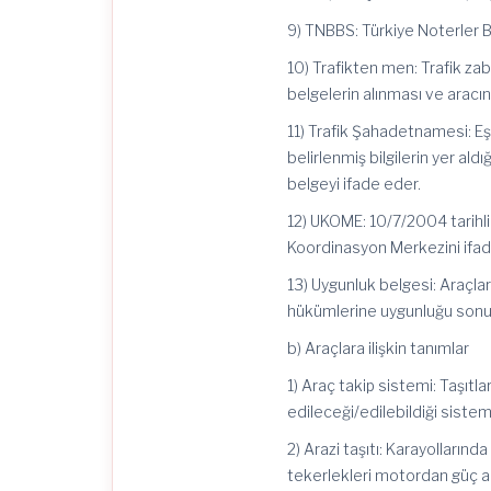
9) TNBBS: Türkiye Noterler Bir
10) Trafikten men: Trafik zabıt
belgelerin alınması ve aracın 
11) Trafik Şahadetnamesi: E
belirlenmiş bilgilerin yer al
belgeyi ifade eder.
12) UKOME: 10/7/2004 tarihl
Koordinasyon Merkezini ifad
13) Uygunluk belgesi: Araçla
hükümlerine uygunluğu sonuc
b) Araçlara ilişkin tanımlar
1) Araç takip sistemi: Taşıtl
edileceği/edilebildiği sistem
2) Arazi taşıtı: Karayolların
tekerlekleri motordan güç al