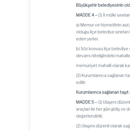
Büyükşehir belediyesinin ol
MADDE 4 –
(1) İl mülki sınırl
a) Memur ve hizmetlinin asıl
olduğu ilçe belediye sınırlar
eden yerler,
b) Söz konusu ilçe belediye s
devamı niteliğindeki mahalle
memuriyet
mahalli olarak kab
(2) Kurumlarınca sağlanan taş
edilir.
Kurumlarınca sağlanan taşıt ar
MADDE 5 –
(1) Ulaşımı düzen
araçları ile her gün gidiş v
değerlendirilir.
(2) Ulaşımı düzenli olarak sağl