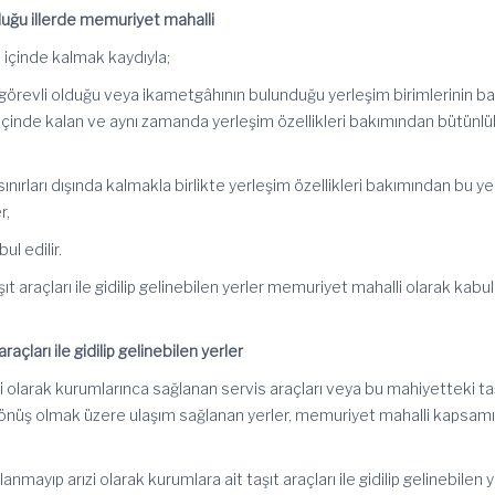
duğu illerde memuriyet mahalli
arı içinde kalmak kaydıyla;
 görevli olduğu veya ikametgâhının bulunduğu yerleşim birimlerinin ba
ı içinde kalan ve aynı zamanda yerleşim özellikleri bakımından bütünlü
ınırları dışında kalmakla birlikte yerleşim özellikleri bakımından bu ye
r,
ul edilir.
ıt araçları ile gidilip gelinebilen yerler memuriyet mahalli olarak kabul
açları ile gidilip gelinebilen yerler
li olarak kurumlarınca sağlanan servis araçları veya bu mahiyetteki ta
e dönüş olmak üzere ulaşım sağlanan yerler, memuriyet mahalli kapsam
anmayıp arızi olarak kurumlara ait taşıt araçları ile gidilip gelinebilen 