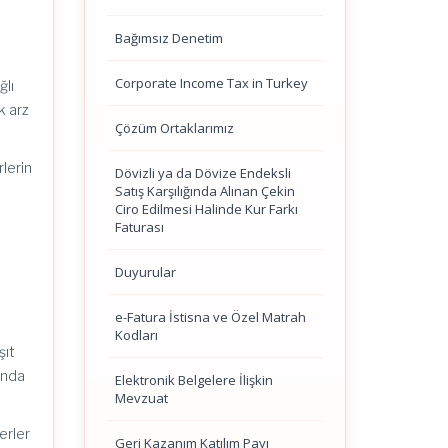
Bağımsız Denetim
Corporate Income Tax in Turkey
ğlı
k arz
Çözüm Ortaklarımız
rlerin
Dövizli ya da Dövize Endeksli
Satış Karşılığında Alınan Çekin
Ciro Edilmesi Halinde Kur Farkı
Faturası
Duyurular
e-Fatura İstisna ve Özel Matrah
Kodları
şıt
ında
Elektronik Belgelere İlişkin
Mevzuat
yerler
Geri Kazanım Katılım Payı