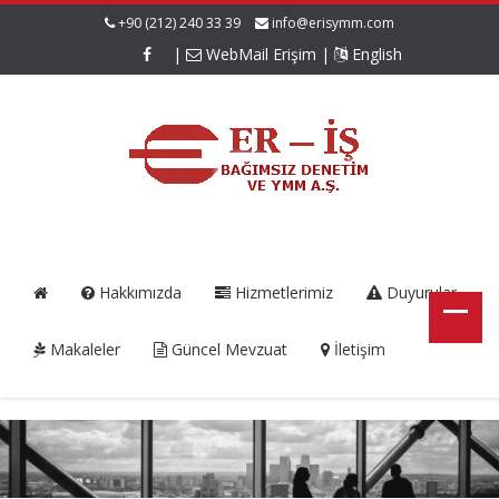
+90 (212) 240 33 39
info@erisymm.com
|
WebMail Erişim
|
English
Hakkımızda
Hizmetlerimiz
Duyurular
Makaleler
Güncel Mevzuat
İletişim