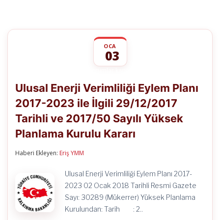
OCA
03
Ulusal
yorumlar kapalı
Enerji
Ulusal Enerji Verimliliği Eylem Planı
Verimliliği
Eylem
2017-2023 ile İlgili 29/12/2017
Planı
2017-
Tarihli ve 2017/50 Sayılı Yüksek
2023
ile
Planlama Kurulu Kararı
İlgili
29/12/2017
Haberi Ekleyen:
Eriş YMM
Tarihli
ve
2017/50
Ulusal Enerji Verimliliği Eylem Planı 2017-
Sayılı
2023 02 Ocak 2018 Tarihli Resmi Gazete
Yüksek
Planlama
Sayı: 30289 (Mükerrer) Yüksek Planlama
Kurulu
Kurulundan: Tarih : 2..
Kararı