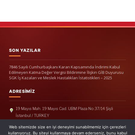
SON YAZILAR
7846 Sayılı Cumhurbaşkanı Kararı Kapsamında İndirimi Kabul
Edilmeyen Katma Değer Vergisi Bildirimine İlişkin GİB Duyurusu
SGK İş Kazaları ve Meslek Hastalıkları İstatistikleri – 2025
ADRESIMIZ
19 Mayıs Mah. 19 Mayıs Cad. UBM Plaza No:37/14 Şişli
İstanbul / TURKEY
Telefon: +90(212) 240 33 39
Web sitemizde size en iyi deneyimi sunabilmemiz için çerezleri
Telefon: +90(212) 248 19 36
kullanıyoruz. Bu siteyi kullanmaya devam ederseniz, bunu kabul