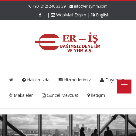
+90 (212) 240 33 39
info@erisymm.com
|
WebMail Erişim
|
English
Hakkımızda
Hizmetlerimiz
Duyurular
Makaleler
Güncel Mevzuat
İletişim