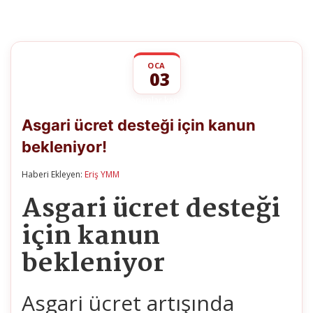
OCA
03
Asgari
yorumlar kapalı
ücret
Asgari ücret desteği için kanun
desteği
için
bekleniyor!
kanun
bekleniyor!
için
Haberi Ekleyen:
Eriş YMM
Asgari ücret desteği
için kanun
bekleniyor
Asgari ücret artışında