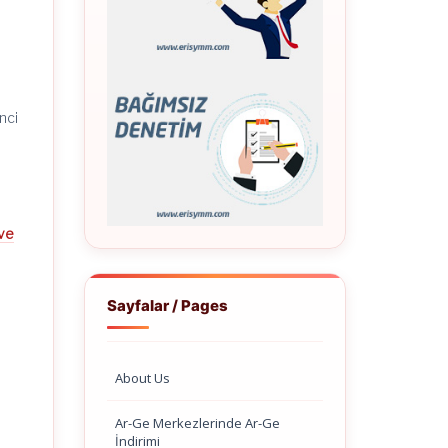
nci
n
 ve
e
Sayfalar / Pages
About Us
Ar-Ge Merkezlerinde Ar-Ge
İndirimi