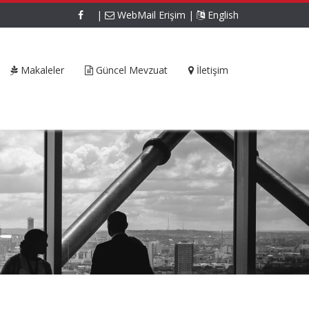
|
WebMail Erişim
|
English
Makaleler
Güncel Mevzuat
İletişim