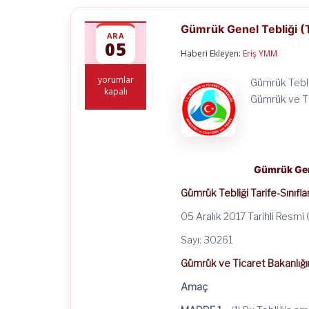
Gümrük Genel Tebliği (T
ARA
05
Haberi Ekleyen:
Eriş YMM
Gümrük
yorumlar
Gümrük Tebli
Genel
kapalı
Gümrük ve Ti
Tebliği
(Tarife-
Sınıflandırma
Kararları)
(Seri
No:
Gümrük Gene
27)
için
Gümrük Tebliği Tarife-Sınıfl
05 Aralık 2017 Tarihli Resmi
Sayı: 30261
Gümrük ve Ticaret Bakanlığı
Amaç