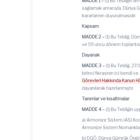
MADDE 1 –
(1) Bu Tebliğin am
sağlamak amacıyla, Dünya G
kararlarının duyurulmasıdır.
Kapsam
MADDE 2 –
(1) Bu Tebliğ, Dü
ve 59 uncu dönem toplantısın
Dayanak
MADDE 3 –
(1) Bu Tebliğ, 27/
birinci fıkrasının (c) bendi ve
Görevleri Hakkında Kanun 
dayanılarak hazırlanmıştır.
Tanımlar ve kısaltmalar
MADDE 4 –
(1) Bu Tebliğin u
a) Armonize Sistem (AS) Kod
Armonize Sistem Nomanklat
b) DGÖ: Dünya Gümrük Örgüt