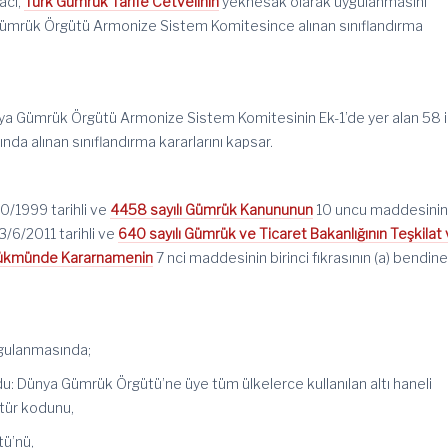
acı,
Türk Gümrük Tarife Cetvelinin
yeknesak olarak uygulanmasını
ümrük Örgütü Armonize Sistem Komitesince alınan sınıflandırma
nya Gümrük Örgütü Armonize Sistem Komitesinin Ek-1’de yer alan 58 i
da alınan sınıflandırma kararlarını kapsar.
10/1999 tarihli ve
4458 sayılı Gümrük Kanununun
10 uncu maddesini
 3/6/2011 tarihli ve
640 sayılı Gümrük ve Ticaret Bakanlığının Teşkilat
Hükmünde Kararnamenin
7 nci maddesinin birinci fıkrasının (a) bendin
ygulanmasında;
u: Dünya Gümrük Örgütü’ne üye tüm ülkelerce kullanılan altı haneli
ür kodunu,
ü’nü,