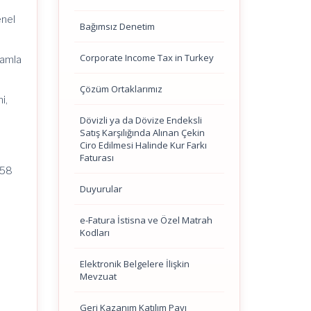
enel
Bağımsız Denetim
Corporate Income Tax in Turkey
kamla
Çözüm Ortaklarımız
i,
Dövizli ya da Dövize Endeksli
Satış Karşılığında Alınan Çekin
Ciro Edilmesi Halinde Kur Farkı
Faturası
458
Duyurular
e-Fatura İstisna ve Özel Matrah
Kodları
Elektronik Belgelere İlişkin
Mevzuat
Geri Kazanım Katılım Payı