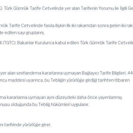
): Türk Gümrük Tarife Cetvelinde yer alan Tarifenin Yorumu ile İlgili G
rük Tarife Cetvelinde fasıla ilişkin ilk iki rakamdan sonra gelen iki ra
de edilen sayı gruplarını,
i (TGTC): Bakanlar Kurulunca kabul edilen Türk Gümrük Tarife Cetvelin
 yer alan sınıflandırma kararlarına uymayan Bağlayıcı Tarife Bilgileri, 4
cu maddesi uyarınca, bu Tebliğin yürürlüğe girdiği tarihten itibaren
ndırma kararlarına uymayan aynı düzeydeki daha önce yayımlanmış
konusu olduğunda bu Tebliğ hükümleri uygulanır.
mı tarihinde yürürlüğe girer.