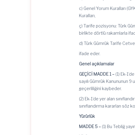
c) Genel Yorum Kuralları (GYK
Kuralları,
ç) Tarife pozisyonu: Türk Güm
birlikte dörtlü rakamlarla ifa
d) Türk Gümrük Tarife Cetvel
ifade eder.
Genel açıklamalar
GEÇİCİ MADDE 1 –
(1) Ek-1’de
sayılı Gümrük Kanununun 9 un
geçerliliğini kaybeder.
(2) Ek-1’de yer alan sınıfla
sınıflandırma kararları söz 
Yürürlük
MADDE 5 –
(1) Bu Tebliğ yayı