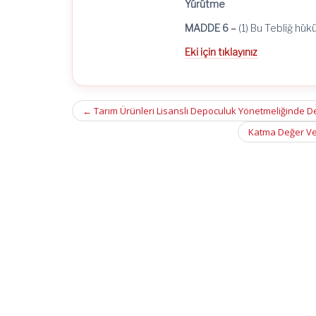
Yürütme
MADDE 6 –
(1) Bu Tebliğ hük
Eki için tıklayınız
Post
←
Tarım Ürünleri Lisanslı Depoculuk Yönetmeliğinde De
navigation
Katma Değer Ver