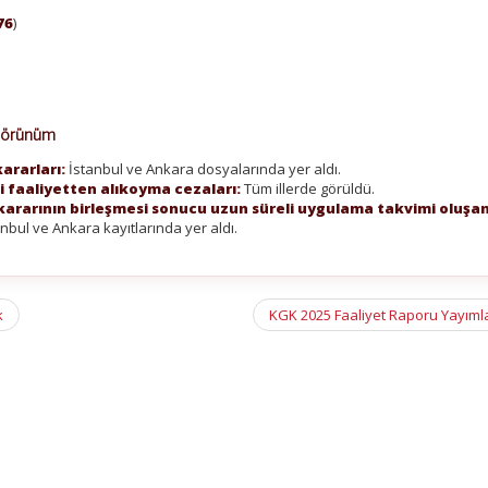
76
)
)
 Görünüm
ararları:
İstanbul ve Ankara dosyalarında yer aldı.
i faaliyetten alıkoyma cezaları:
Tüm illerde görüldü.
n kararının birleşmesi sonucu uzun süreli uygulama takvimi oluşa
anbul ve Ankara kayıtlarında yer aldı.
k
KGK 2025 Faaliyet Raporu Yayıml