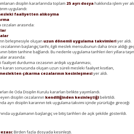
mlanan disiplin kararlarında toplam
25 ayrı dosya
hakkında işlem yer ald
tırım uygulandı:
mesleki faaliyetten alıkoyma
arma
 cezaları arasında:
alar
zalar
rın birleşmesiyle oluşan
uzun dönemli uygulama takvimleri
yer aldı.
 cezalarının başlangıç tarihi, ilgili meslek mensubunun daha önce aldığı geç
ın bitim tarihine bağlandı. Bu nedenle uygulama tarihleri ileri yıllara taşın
malar arasında:
ci faaliyet durdurma cezasının ardışık uygulanması,
n kararı sonucunda oluşan uzun süreli mesleki faaliyet kısıtları,
meslekten çıkarma cezalarının kesinleşmesi
yer aldı.
arları ile Oda Disiplin Kurulu kararları birlikte yayımlandı.
meyen disiplin cezalarının
kendiliğinden kesinleştiği
belirtildi.
da ayrı disiplin kararının tek uygulama takvimi içinde yürürlüğe gireceği
ında uygulamanın başlangıç ve bitiş tarihleri de açık şekilde gösterildi.
ezası:
Birden fazla dosyada kesinleşti.