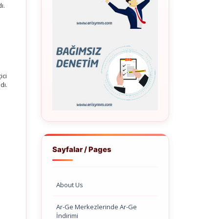
ı.
ici
dı.
Sayfalar / Pages
About Us
Ar-Ge Merkezlerinde Ar-Ge
İndirimi