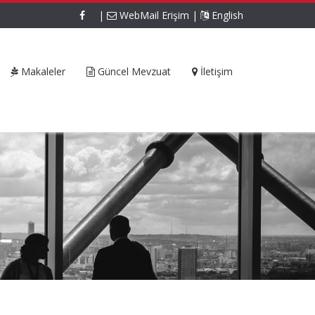
|
WebMail Erişim
|
English
Makaleler
Güncel Mevzuat
İletişim