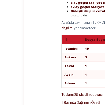
6 ay geçici faaliyet
12 ay geçici faaliye
Birleşik disiplin cezal
oluşturuldu.
Aşağıda yayımlanan TÜRMOB d
dağılımı
yer almaktadır:
İl
Dosya Sayı
İstanbul
19
Ankara
3
Tokat
1
Aydın
1
Adana
1
Toplam: 25 disiplin dosyası
İl Bazında Dağılımın Özeti