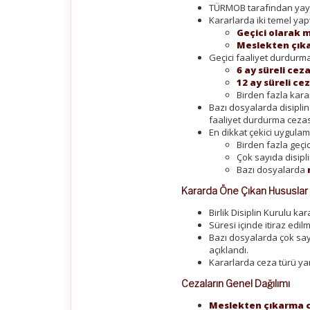
TÜRMOB tarafından yayı
Kararlarda iki temel yap
Geçici olarak 
Meslekten çık
Geçici faaliyet durdurma
6 ay süreli cez
12 ay süreli ce
Birden fazla kara
Bazı dosyalarda disiplin
faaliyet durdurma cezasın
En dikkat çekici uygula
Birden fazla geçi
Çok sayıda disipli
Bazı dosyalarda
Kararda Öne Çıkan Hususlar
Birlik Disiplin Kurulu kar
Süresi içinde itiraz edil
Bazı dosyalarda çok sayı
açıklandı.
Kararlarda ceza türü yan
Cezaların Genel Dağılımı
Meslekten çıkarma c