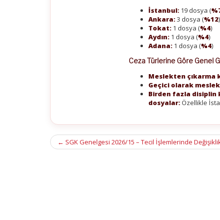
İstanbul:
19 dosya (
%
Ankara:
3 dosya (
%12
Tokat:
1 dosya (
%4
)
Aydın:
1 dosya (
%4
)
Adana:
1 dosya (
%4
)
Ceza Türlerine Göre Genel
Meslekten çıkarma k
Geçici olarak meslek
Birden fazla disipli
dosyalar:
Özellikle İst
Post
←
SGK Genelgesi 2026/15 – Tecil İşlemlerinde Değişikli
navigation