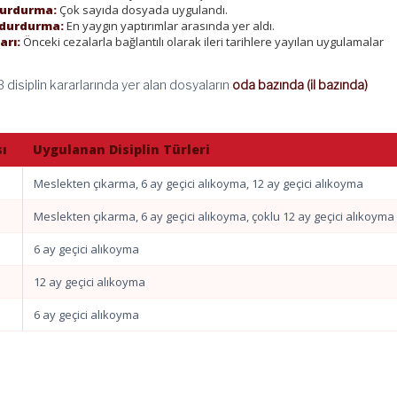
 durdurma:
Çok sayıda dosyada uygulandı.
t durdurma:
En yaygın yaptırımlar arasında yer aldı.
arı:
Önceki cezalarla bağlantılı olarak ileri tarihlere yayılan uygulamalar
isiplin kararlarında yer alan dosyaların
oda bazında (il bazında)
sı
Uygulanan Disiplin Türleri
Meslekten çıkarma, 6 ay geçici alıkoyma, 12 ay geçici alıkoyma
Meslekten çıkarma, 6 ay geçici alıkoyma, çoklu 12 ay geçici alıkoyma
6 ay geçici alıkoyma
12 ay geçici alıkoyma
6 ay geçici alıkoyma