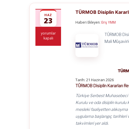
TÜRMOB Disiplin Kararl
HAZ
23
Haberi Ekleyen:
Eriş YMM
TÜRMOB
yorumlar
TÜRMOB Disip
Disiplin
kapalı
Mali Müşavirl
Kararları
Resmi
Gazete’de
Yayımlandı
için
TÜRMO
Tarih:
21 Haziran 2026
TÜRMOB Disiplin Kararları R
Türkiye Serbest Muhasebeci M
Kurulu ve oda disiplin kurul
mesleki faaliyetten alıkoyma 
uygulama başlangıç tarihleri v
takvimleri yer aldı.