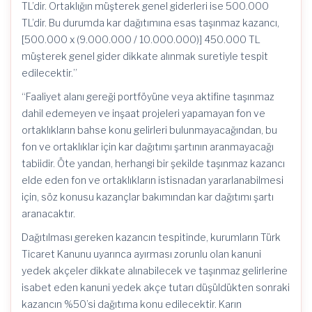
TL’dir. Ortaklığın müşterek genel giderleri ise 500.000
TL’dir. Bu durumda kar dağıtımına esas taşınmaz kazancı,
[500.000 x (9.000.000 / 10.000.000)] 450.000 TL
müşterek genel gider dikkate alınmak suretiyle tespit
edilecektir.”
“Faaliyet alanı gereği portföyüne veya aktifine taşınmaz
dahil edemeyen ve inşaat projeleri yapamayan fon ve
ortaklıkların bahse konu gelirleri bulunmayacağından, bu
fon ve ortaklıklar için kar dağıtımı şartının aranmayacağı
tabiidir. Öte yandan, herhangi bir şekilde taşınmaz kazancı
elde eden fon ve ortaklıkların istisnadan yararlanabilmesi
için, söz konusu kazançlar bakımından kar dağıtımı şartı
aranacaktır.
Dağıtılması gereken kazancın tespitinde, kurumların Türk
Ticaret Kanunu uyarınca ayırması zorunlu olan kanuni
yedek akçeler dikkate alınabilecek ve taşınmaz gelirlerine
isabet eden kanuni yedek akçe tutarı düşüldükten sonraki
kazancın %50’si dağıtıma konu edilecektir. Karın