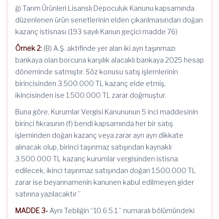
ğ) Tarım Ürünleri Lisanslı Depoculuk Kanunu kapsamında
düzenlenen ürün senetlerinin elden çıkarılmasından doğan
kazanç istisnası (193 sayılı Kanun geçici madde 76)
Örnek 2:
(B) A.Ş. aktifinde yer alan iki ayrı taşınmazı
bankaya olan borcuna karşılık alacaklı bankaya 2025 hesap
döneminde satmıştır. Söz konusu satış işlemlerinin
birincisinden 3.500.000 TL kazanç elde etmiş,
ikincisinden ise 1.500.000 TL zarar doğmuştur.
Buna göre, Kurumlar Vergisi Kanununun 5 inci maddesinin
birinci fıkrasının (f) bendi kapsamında her bir satış
işleminden doğan kazanç veya zarar ayrı ayrı dikkate
alınacak olup, birinci taşınmaz satışından kaynaklı
3.500.000 TL kazanç kurumlar vergisinden istisna
edilecek, ikinci taşınmaz satışından doğan 1.500.000 TL
zarar ise beyannamenin kanunen kabul edilmeyen gider
satırına yazılacaktır.”
MADDE 3-
Aynı Tebliğin “10.6.5.1.” numaralı bölümündeki