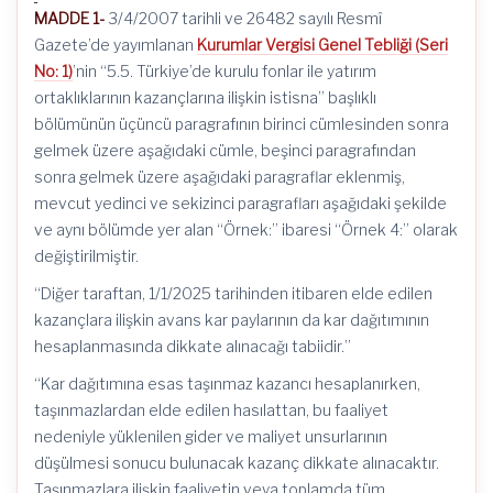
MADDE 1-
3/4/2007 tarihli ve 26482 sayılı Resmî
Gazete’de yayımlanan
Kurumlar Vergisi Genel Tebliği (Seri
No: 1)
’nin “5.5. Türkiye’de kurulu fonlar ile yatırım
ortaklıklarının kazançlarına ilişkin istisna” başlıklı
bölümünün üçüncü paragrafının birinci cümlesinden sonra
gelmek üzere aşağıdaki cümle, beşinci paragrafından
sonra gelmek üzere aşağıdaki paragraflar eklenmiş,
mevcut yedinci ve sekizinci paragrafları aşağıdaki şekilde
ve aynı bölümde yer alan “Örnek:” ibaresi “Örnek 4:” olarak
değiştirilmiştir.
“Diğer taraftan, 1/1/2025 tarihinden itibaren elde edilen
kazançlara ilişkin avans kar paylarının da kar dağıtımının
hesaplanmasında dikkate alınacağı tabiidir.”
“Kar dağıtımına esas taşınmaz kazancı hesaplanırken,
taşınmazlardan elde edilen hasılattan, bu faaliyet
nedeniyle yüklenilen gider ve maliyet unsurlarının
düşülmesi sonucu bulunacak kazanç dikkate alınacaktır.
Taşınmazlara ilişkin faaliyetin veya toplamda tüm