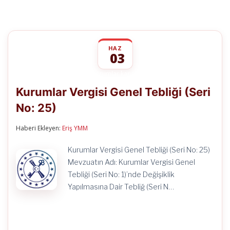
HAZ
03
Kurumlar
yorumlar kapalı
Vergisi
Kurumlar Vergisi Genel Tebliği (Seri
Genel
Tebliği
No: 25)
(Seri
No:
25)
Haberi Ekleyen:
Eriş YMM
için
Kurumlar Vergisi Genel Tebliği (Seri No: 25)
Mevzuatın Adı: Kurumlar Vergisi Genel
Tebliği (Seri No: 1)’nde Değişiklik
Yapılmasına Dair Tebliğ (Seri N…