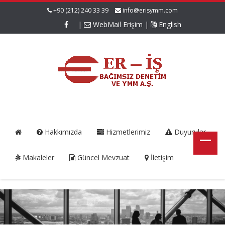
+90 (212) 240 33 39
info@erisymm.com
|
WebMail Erişim
|
English
Hakkımızda
Hizmetlerimiz
Duyurular
Makaleler
Güncel Mevzuat
İletişim