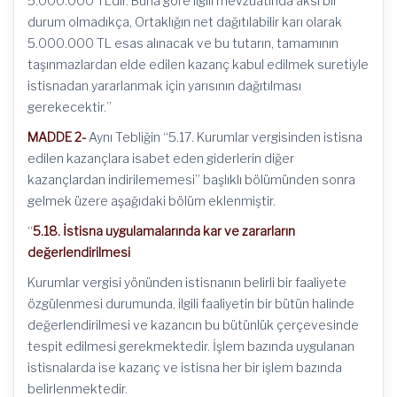
5.000.000 TL’dir. Buna göre ilgili mevzuatında aksi bir
durum olmadıkça, Ortaklığın net dağıtılabilir karı olarak
5.000.000 TL esas alınacak ve bu tutarın, tamamının
taşınmazlardan elde edilen kazanç kabul edilmek suretiyle
istisnadan yararlanmak için yarısının dağıtılması
gerekecektir.”
MADDE 2-
Aynı Tebliğin “5.17. Kurumlar vergisinden istisna
edilen kazançlara isabet eden giderlerin diğer
kazançlardan indirilememesi” başlıklı bölümünden sonra
gelmek üzere aşağıdaki bölüm eklenmiştir.
“
5.18. İstisna uygulamalarında kar ve zararların
değerlendirilmesi
Kurumlar vergisi yönünden istisnanın belirli bir faaliyete
özgülenmesi durumunda, ilgili faaliyetin bir bütün halinde
değerlendirilmesi ve kazancın bu bütünlük çerçevesinde
tespit edilmesi gerekmektedir. İşlem bazında uygulanan
istisnalarda ise kazanç ve istisna her bir işlem bazında
belirlenmektedir.