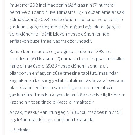
(mükerrer 298 inci maddenin (A) fıkrasının (7) numaralı
bendi ve bu bendin uygulamasına ilişkin düzenlemeler saklı
kalmak üzere) 2023 hesap dönemi sonunda ve düzeltme
şartlarının gerçekleşmesine/varlığına bağlı olarak (geçici
vergi dönemleri dâhil) izleyen hesap dönemlerinde
enflasyon düzeltmesi yapmak zorundadır.
Bahse konu maddeler gereğince, mükerrer 298 inci
maddenin (A) fıkrasının (7) numaralı bendi kapsamındakiler
hariç olmak üzere, 2023 hesap dönemi sonuna ait
bilançonun enflasyon düzeltmesine tabi tutulmasından
kaynaklanan kâr vergiye tabi tutulmamakta, zarar ise zarar
olarak kabul edilmemektedir. Diğer dönemlere ilişkin
yapılan düzeltmeden kaynaklanan kâr/zarar ise ilgili dönem
kazancının tespitinde dikkate alınmaktadır.
Ancak, mezkûr Kanunun geçici 33 üncü maddesinin 7491
sayılı Kanunla eklenen dördüncü fıkrasında;
– Bankalar,