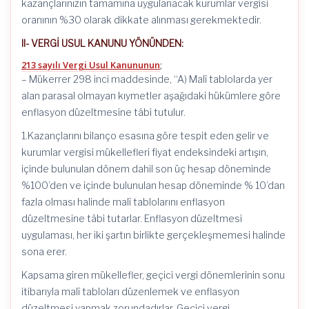
kazançlarınızın tamamına uygulanacak kurumlar vergisi
oranının %30 olarak dikkate alınması gerekmektedir.
II- VERGİ USUL KANUNU YÖNÜNDEN:
213 sayılı Vergi Usul Kanununun
;
– Mükerrer 298 inci maddesinde, “A) Malî tablolarda yer
alan parasal olmayan kıymetler aşağıdaki hükümlere göre
enflasyon düzeltmesine tâbi tutulur.
1.Kazançlarını bilanço esasına göre tespit eden gelir ve
kurumlar vergisi mükellefleri fiyat endeksindeki artışın,
içinde bulunulan dönem dahil son üç hesap döneminde
%100’den ve içinde bulunulan hesap döneminde % 10’dan
fazla olması halinde malî tablolarını enflasyon
düzeltmesine tâbi tutarlar. Enflasyon düzeltmesi
uygulaması, her iki şartın birlikte gerçekleşmemesi halinde
sona erer.
Kapsama giren mükellefler, geçici vergi dönemlerinin sonu
itibarıyla malî tabloları düzenlemek ve enflasyon
düzeltmesi yapmak zorundadırlar. Geçici vergi