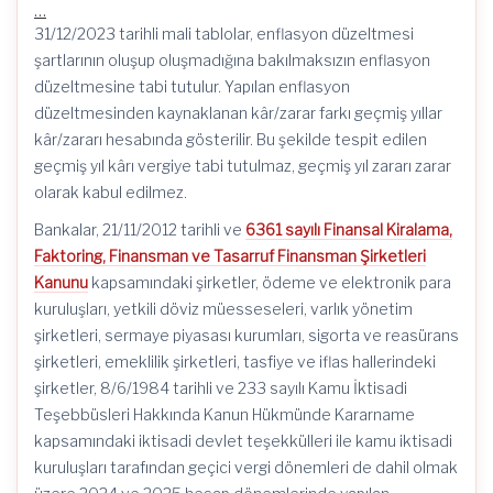
…
31/12/2023 tarihli mali tablolar, enflasyon düzeltmesi
şartlarının oluşup oluşmadığına bakılmaksızın enflasyon
düzeltmesine tabi tutulur. Yapılan enflasyon
düzeltmesinden kaynaklanan kâr/zarar farkı geçmiş yıllar
kâr/zararı hesabında gösterilir. Bu şekilde tespit edilen
geçmiş yıl kârı vergiye tabi tutulmaz, geçmiş yıl zararı zarar
olarak kabul edilmez.
Bankalar, 21/11/2012 tarihli ve
6361 sayılı Finansal Kiralama,
Faktoring, Finansman ve Tasarruf Finansman Şirketleri
Kanunu
kapsamındaki şirketler, ödeme ve elektronik para
kuruluşları, yetkili döviz müesseseleri, varlık yönetim
şirketleri, sermaye piyasası kurumları, sigorta ve reasürans
şirketleri, emeklilik şirketleri, tasfiye ve iflas hallerindeki
şirketler, 8/6/1984 tarihli ve 233 sayılı Kamu İktisadi
Teşebbüsleri Hakkında Kanun Hükmünde Kararname
kapsamındaki iktisadi devlet teşekkülleri ile kamu iktisadi
kuruluşları tarafından geçici vergi dönemleri de dahil olmak