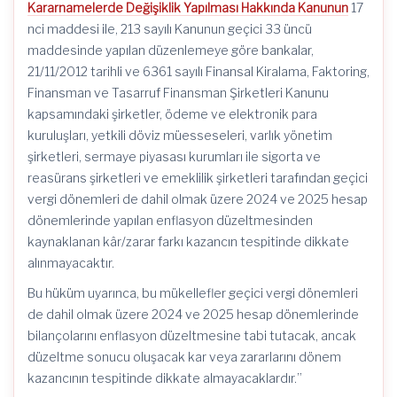
Kararnamelerde Değişiklik Yapılması Hakkında Kanunun
17
nci maddesi ile, 213 sayılı Kanunun geçici 33 üncü
maddesinde yapılan düzenlemeye göre bankalar,
21/11/2012 tarihli ve 6361 sayılı Finansal Kiralama, Faktoring,
Finansman ve Tasarruf Finansman Şirketleri Kanunu
kapsamındaki şirketler, ödeme ve elektronik para
kuruluşları, yetkili döviz müesseseleri, varlık yönetim
şirketleri, sermaye piyasası kurumları ile sigorta ve
reasürans şirketleri ve emeklilik şirketleri tarafından geçici
vergi dönemleri de dahil olmak üzere 2024 ve 2025 hesap
dönemlerinde yapılan enflasyon düzeltmesinden
kaynaklanan kâr/zarar farkı kazancın tespitinde dikkate
alınmayacaktır.
Bu hüküm uyarınca, bu mükellefler geçici vergi dönemleri
de dahil olmak üzere 2024 ve 2025 hesap dönemlerinde
bilançolarını enflasyon düzeltmesine tabi tutacak, ancak
düzeltme sonucu oluşacak kar veya zararlarını dönem
kazancının tespitinde dikkate almayacaklardır.”