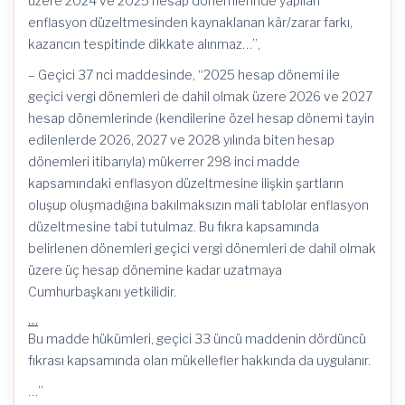
üzere 2024 ve 2025 hesap dönemlerinde yapılan
enflasyon düzeltmesinden kaynaklanan kâr/zarar farkı,
kazancın tespitinde dikkate alınmaz…”,
– Geçici 37 nci maddesinde, “2025 hesap dönemi ile
geçici vergi dönemleri de dahil olmak üzere 2026 ve 2027
hesap dönemlerinde (kendilerine özel hesap dönemi tayin
edilenlerde 2026, 2027 ve 2028 yılında biten hesap
dönemleri itibarıyla) mükerrer 298 inci madde
kapsamındaki enflasyon düzeltmesine ilişkin şartların
oluşup oluşmadığına bakılmaksızın mali tablolar enflasyon
düzeltmesine tabi tutulmaz. Bu fıkra kapsamında
belirlenen dönemleri geçici vergi dönemleri de dahil olmak
üzere üç hesap dönemine kadar uzatmaya
Cumhurbaşkanı yetkilidir.
…
Bu madde hükümleri, geçici 33 üncü maddenin dördüncü
fıkrası kapsamında olan mükellefler hakkında da uygulanır.
…”