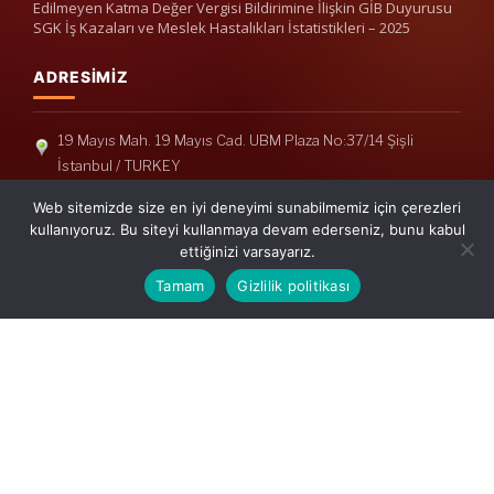
Edilmeyen Katma Değer Vergisi Bildirimine İlişkin GİB Duyurusu
SGK İş Kazaları ve Meslek Hastalıkları İstatistikleri – 2025
ADRESIMIZ
19 Mayıs Mah. 19 Mayıs Cad. UBM Plaza No:37/14 Şişli
İstanbul / TURKEY
Telefon: +90(212) 240 33 39
Web sitemizde size en iyi deneyimi sunabilmemiz için çerezleri
Telefon: +90(212) 248 19 36
kullanıyoruz. Bu siteyi kullanmaya devam ederseniz, bunu kabul
ettiğinizi varsayarız.
info@erisymm.com
Tamam
Gizlilik politikası
PRATIK MENÜ
Ana Sayfa
Hakkımızda
Hizmetlerimiz
Güncel Mevzuat
İletişim