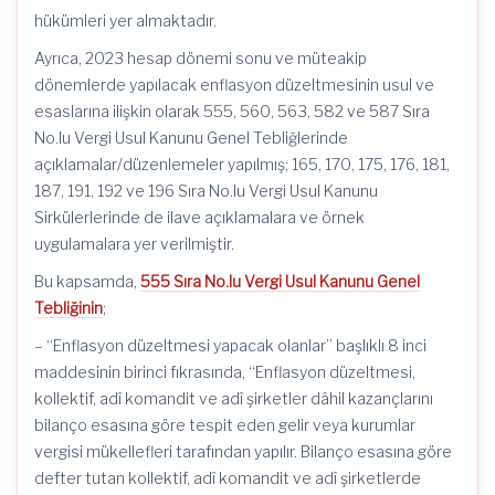
hükümleri yer almaktadır.
Ayrıca, 2023 hesap dönemi sonu ve müteakip
dönemlerde yapılacak enflasyon düzeltmesinin usul ve
esaslarına ilişkin olarak 555, 560, 563, 582 ve 587 Sıra
No.lu Vergi Usul Kanunu Genel Tebliğlerinde
açıklamalar/düzenlemeler yapılmış; 165, 170, 175, 176, 181,
187, 191, 192 ve 196 Sıra No.lu Vergi Usul Kanunu
Sirkülerlerinde de ilave açıklamalara ve örnek
uygulamalara yer verilmiştir.
Bu kapsamda,
555 Sıra No.lu Vergi Usul Kanunu Genel
Tebliğinin
;
– “Enflasyon düzeltmesi yapacak olanlar” başlıklı 8 inci
maddesinin birinci fıkrasında, “Enflasyon düzeltmesi,
kollektif, adî komandit ve adî şirketler dâhil kazançlarını
bilanço esasına göre tespit eden gelir veya kurumlar
vergisi mükellefleri tarafından yapılır. Bilanço esasına göre
defter tutan kollektif, adî komandit ve adî şirketlerde