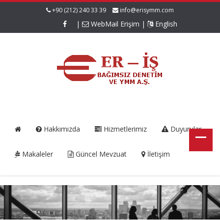
+90 (212) 240 33 39
info@erisymm.com
|
WebMail Erişim
|
English
Hakkımızda
Hizmetlerimiz
Duyurular
Makaleler
Güncel Mevzuat
İletişim