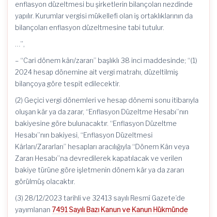
enflasyon düzeltmesi bu şirketlerin bilançoları nezdinde
yapılır. Kurumlar vergisi mükellefi olan iş ortaklıklarının da
bilançoları enflasyon düzeltmesine tabi tutulur.
…”,
– “Cari dönem kârı/zararı” başlıklı 38 inci maddesinde; “(1)
2024 hesap dönemine ait vergi matrahı, düzeltilmiş
bilançoya göre tespit edilecektir.
(2) Geçici vergi dönemleri ve hesap dönemi sonu itibarıyla
oluşan kâr ya da zarar, “Enflasyon Düzeltme Hesabı”nın
bakiyesine göre bulunacaktır. “Enflasyon Düzeltme
Hesabı”nın bakiyesi, “Enflasyon Düzeltmesi
Kârları/Zararları” hesapları aracılığıyla “Dönem Kârı veya
Zararı Hesabı”na devredilerek kapatılacak ve verilen
bakiye türüne göre işletmenin dönem kâr ya da zararı
görülmüş olacaktır.
(3) 28/12/2023 tarihli ve 32413 sayılı Resmî Gazete’de
yayımlanan
7491 Sayılı Bazı Kanun ve Kanun Hükmünde