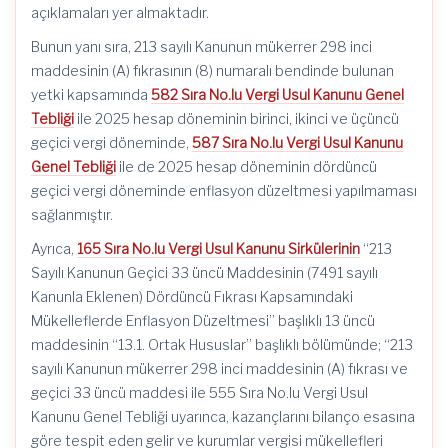
açıklamaları yer almaktadır.
Bunun yanı sıra, 213 sayılı Kanunun mükerrer 298 inci
maddesinin (A) fıkrasının (8) numaralı bendinde bulunan
yetki kapsamında
582 Sıra No.lu Vergi Usul Kanunu Genel
Tebliği
ile 2025 hesap döneminin birinci, ikinci ve üçüncü
geçici vergi döneminde,
587 Sıra No.lu Vergi Usul Kanunu
Genel Tebliği
ile de 2025 hesap döneminin dördüncü
geçici vergi döneminde enflasyon düzeltmesi yapılmaması
sağlanmıştır.
Ayrıca,
165 Sıra No.lu Vergi Usul Kanunu Sirkülerinin
“213
Sayılı Kanunun Geçici 33 üncü Maddesinin (7491 sayılı
Kanunla Eklenen) Dördüncü Fıkrası Kapsamındaki
Mükelleflerde Enflasyon Düzeltmesi” başlıklı 13 üncü
maddesinin “13.1. Ortak Hususlar” başlıklı bölümünde; “213
sayılı Kanunun mükerrer 298 inci maddesinin (A) fıkrası ve
geçici 33 üncü maddesi ile 555 Sıra No.lu Vergi Usul
Kanunu Genel Tebliği uyarınca, kazançlarını bilanço esasına
göre tespit eden gelir ve kurumlar vergisi mükellefleri