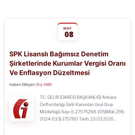
MAY
08
SPK
yorumlar kapalı
Lisanslı
SPK Lisanslı Bağımsız Denetim
Bağımsız
Denetim
Şirketlerinde Kurumlar Vergisi Oranı
Şirketlerinde
Kurumlar
Ve Enflasyon Düzeltmesi
Vergisi
Oranı
Ve
Haberi Ekleyen:
Eriş YMM
Enflasyon
Düzeltmesi
T.C. GELİR İDARESİ BAŞKANLIĞI Ankara
için
Defterdarlığı Gelir Kanunları Usul Grup
Müdürlüğü Sayı: E-27575268-105[Mük.298-
2024-533]-175780 Tarih: 23.03.2026…