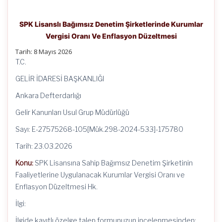
SPK Lisanslı Bağımsız Denetim Şirketlerinde Kurumlar
Vergisi Oranı Ve Enflasyon Düzeltmesi
Tarih:
8 Mayıs 2026
T.C.
GELİR İDARESİ BAŞKANLIĞI
Ankara Defterdarlığı
Gelir Kanunları Usul Grup Müdürlüğü
Sayı: E-27575268-105[Mük.298-2024-533]-175780
Tarih: 23.03.2026
Konu:
SPK Lisansına Sahip Bağımsız Denetim Şirketinin
Faaliyetlerine Uygulanacak Kurumlar Vergisi Oranı ve
Enflasyon Düzeltmesi Hk.
İlgi:
İlgide kayıtlı özelge talep formunuzun incelenmesinden;