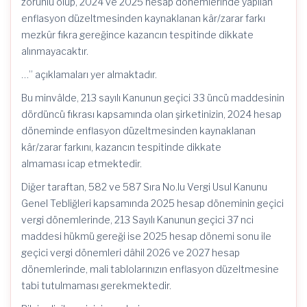
zorunlu olup, 2024 ve 2025 hesap dönemlerinde yapılan
enflasyon düzeltmesinden kaynaklanan kâr/zarar farkı
mezkûr fıkra gereğince kazancın tespitinde dikkate
alınmayacaktır.
…” açıklamaları yer almaktadır.
Bu minvâlde, 213 sayılı Kanunun geçici 33 üncü maddesinin
dördüncü fıkrası kapsamında olan şirketinizin, 2024 hesap
döneminde enflasyon düzeltmesinden kaynaklanan
kâr/zarar farkını, kazancın tespitinde dikkate
almaması icap etmektedir.
Diğer taraftan, 582 ve 587 Sıra No.lu Vergi Usul Kanunu
Genel Tebliğleri kapsamında 2025 hesap döneminin geçici
vergi dönemlerinde, 213 Sayılı Kanunun geçici 37 nci
maddesi hükmü gereği ise 2025 hesap dönemi sonu ile
geçici vergi dönemleri dâhil 2026 ve 2027 hesap
dönemlerinde, mali tablolarınızın enflasyon düzeltmesine
tabi tutulmaması gerekmektedir.