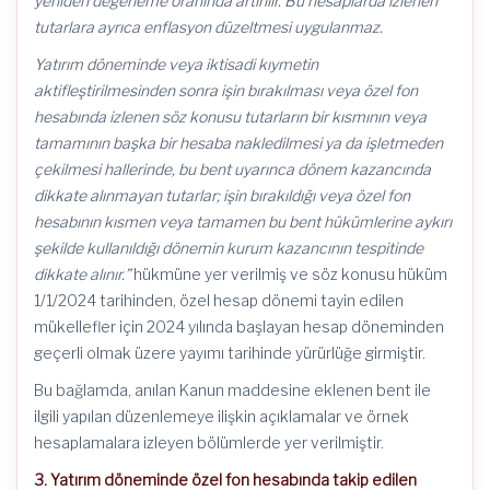
yeniden değerleme oranında artırılır. Bu hesaplarda izlenen
tutarlara ayrıca enflasyon düzeltmesi uygulanmaz.
Yatırım döneminde veya iktisadi kıymetin
aktifleştirilmesinden sonra işin bırakılması veya özel fon
hesabında izlenen söz konusu tutarların bir kısmının veya
tamamının başka bir hesaba nakledilmesi ya da işletmeden
çekilmesi hallerinde, bu bent uyarınca dönem kazancında
dikkate alınmayan tutarlar; işin bırakıldığı veya özel fon
hesabının kısmen veya tamamen bu bent hükümlerine aykırı
şekilde kullanıldığı dönemin kurum kazancının tespitinde
dikkate alınır.”
hükmüne yer verilmiş ve söz konusu hüküm
1/1/2024 tarihinden, özel hesap dönemi tayin edilen
mükellefler için 2024 yılında başlayan hesap döneminden
geçerli olmak üzere yayımı tarihinde yürürlüğe girmiştir.
Bu bağlamda, anılan Kanun maddesine eklenen bent ile
ilgili yapılan düzenlemeye ilişkin açıklamalar ve örnek
hesaplamalara izleyen bölümlerde yer verilmiştir.
3. Yatırım döneminde özel fon hesabında takip edilen