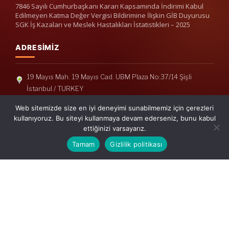
7846 Sayılı Cumhurbaşkanı Kararı Kapsamında İndirimi Kabul
Edilmeyen Katma Değer Vergisi Bildirimine İlişkin GİB Duyurusu
SGK İş Kazaları ve Meslek Hastalıkları İstatistikleri – 2025
ADRESIMIZ
19 Mayıs Mah. 19 Mayıs Cad. UBM Plaza No:37/14 Şişli
İstanbul / TURKEY
Telefon: +90(212) 240 33 39
Web sitemizde size en iyi deneyimi sunabilmemiz için çerezleri
Telefon: +90(212) 248 19 36
kullanıyoruz. Bu siteyi kullanmaya devam ederseniz, bunu kabul
ettiğinizi varsayarız.
info@erisymm.com
Tamam
Gizlilik politikası
PRATIK MENÜ
Ana Sayfa
Hakkımızda
Hizmetlerimiz
Güncel Mevzuat