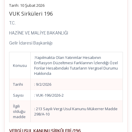
Tarih:
10 Şubat 2026
VUK Sirküleri 196
T.C.
HAZİNE VE MALİYE BAKANLIĞI
Gelir İdaresi Başkanlığı
:Yapılmakta Olan Yatırımlar Hesabının
Enflasyon Düzeltmesi Farklarının İzlendiği Özel
Konusu
Fonlar Hesabındaki Tutarların Vergisel Durumu
Hakkında
Tarihi
: 9/2/2026
Sayısı
: VUK-196/2026-2
İlgili
: 213 Sayılı Vergi Usul Kanunu Mükerrer Madde
olduğu
298/A-10
madde
VERGİ USUL KANUNU SİRKÜLERİ /196