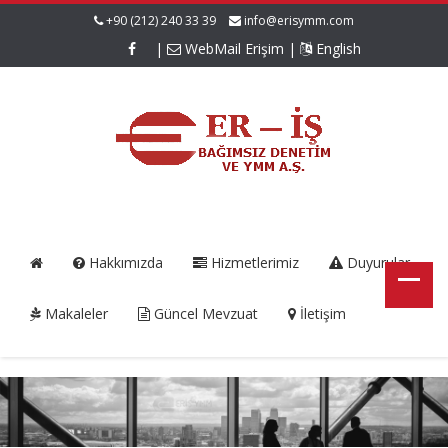
+90 (212) 240 33 39
info@erisymm.com
|
WebMail Erişim
|
English
Hakkımızda
Hizmetlerimiz
Duyurular
Makaleler
Güncel Mevzuat
İletişim