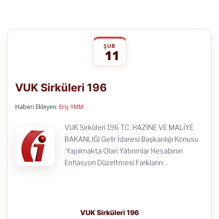
ŞUB
11
VUK
yorumlar kapalı
Sirküleri
VUK Sirküleri 196
196
için
Haberi Ekleyen:
Eriş YMM
VUK Sirküleri 196 T.C. HAZİNE VE MALİYE
BAKANLIĞI Gelir İdaresi Başkanlığı Konusu
:Yapılmakta Olan Yatırımlar Hesabının
Enflasyon Düzeltmesi Farkların…
VUK Sirküleri 196