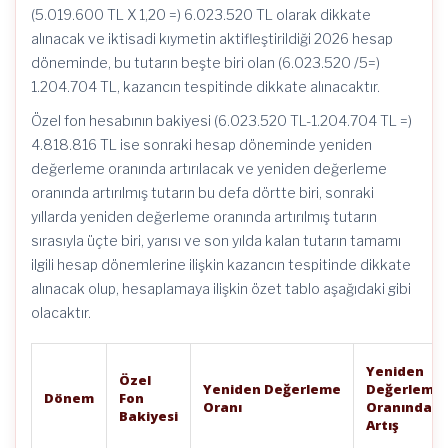
(5.019.600 TL X 1,20 =) 6.023.520 TL olarak dikkate
alınacak ve iktisadi kıymetin aktifleştirildiği 2026 hesap
döneminde, bu tutarın beşte biri olan (6.023.520 /5=)
1.204.704 TL, kazancın tespitinde dikkate alınacaktır.
Özel fon hesabının bakiyesi (6.023.520 TL-1.204.704 TL =)
4.818.816 TL ise sonraki hesap döneminde yeniden
değerleme oranında artırılacak ve yeniden değerleme
oranında artırılmış tutarın bu defa dörtte biri, sonraki
yıllarda yeniden değerleme oranında artırılmış tutarın
sırasıyla üçte biri, yarısı ve son yılda kalan tutarın tamamı
ilgili hesap dönemlerine ilişkin kazancın tespitinde dikkate
alınacak olup, hesaplamaya ilişkin özet tablo aşağıdaki gibi
olacaktır.
Yeniden
Özel
Yeniden
Değerleme
Değerleme
Dönem
Fon
Oranı
Oranında
Bakiyesi
Artış