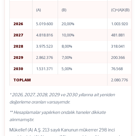
(A)
(B)
(C)=(A)X(B)
2026
5.019.600
20,00%
1.003.920
2027
4.818.816
10,00%
481.881
2028
3.975.523
8,00%
318.041
2029
2.862.376
7,00%
200.366
2030
1.531.371
5,00%
76.568
TOPLAM
2.080.776
* 2026, 2027, 2028, 2029 ve 2030 yıllarına ait yeniden
değerleme oranları varsayımdır.
** Hesaplamalar yapılırken ondalık haneler dikkate
alınmamıştır.
Mükellef (A) A.Ş. 213 sayılı Kanunun mükerrer 298 inci