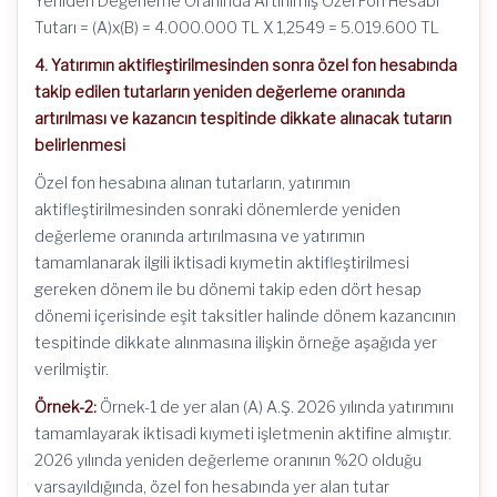
Yeniden Değerleme Oranında Artırılmış Özel Fon Hesabı
Tutarı = (A)x(B) = 4.000.000 TL X 1,2549 = 5.019.600 TL
4. Yatırımın aktifleştirilmesinden sonra
özel fon hesabında
takip edilen tutarların yeniden değerleme oranında
artırılması ve kazancın tespitinde dikkate alınacak tutarın
belirlenmesi
Özel fon hesabına alınan tutarların, yatırımın
aktifleştirilmesinden sonraki dönemlerde yeniden
değerleme oranında artırılmasına ve yatırımın
tamamlanarak ilgili iktisadi kıymetin aktifleştirilmesi
gereken dönem ile bu dönemi takip eden dört hesap
dönemi içerisinde eşit taksitler halinde dönem kazancının
tespitinde dikkate alınmasına ilişkin örneğe aşağıda yer
verilmiştir.
Örnek-2:
Örnek-1 de yer alan (A) A.Ş. 2026 yılında yatırımını
tamamlayarak iktisadi kıymeti işletmenin aktifine almıştır.
2026 yılında yeniden değerleme oranının %20 olduğu
varsayıldığında, özel fon hesabında yer alan tutar