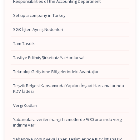
Responsibilities of the Accounting Department
Set up a company in Turkey
SGK İşten Ayrılış Nedenleri
Tam Tasdik
Tasfiye Edilmiş Şirketiniz Ya Hortlarsa!
Teknoloji Geliştirme Bölgelerindeki Avantajlar
Teşvik Belgesi Kapsamında Yapılan İnşaat Harcamalarında
KDV İadesi
Vergi Kodları
Yabancılara verilen hangi hizmetlerde %80 oranında vergi
indirimi Var?
Yabancıya Konut veya İş Yeri Teslimlerinde KDV İstisnası?