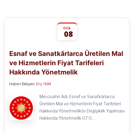
OCA
08
Esnaf
yorumlar kapalı
ve
Esnaf ve Sanatkârlarca Üretilen Mal
Sanatkârlarca
Üretilen
ve Hizmetlerin Fiyat Tarifeleri
Mal
ve
Hakkında Yönetmelik
Hizmetlerin
Fiyat
Tarifeleri
Haberi Ekleyen:
Eriş YMM
Hakkında
Yönetmelik
Mevzuatın Adı: Esnaf ve Sanatkârlarca
için
Üretilen Mal ve Hizmetlerin Fiyat Tarifeleri
Hakkında Yönetmelikte Değişiklik Yapılması
Hakkında Yönetmelik 07 O…