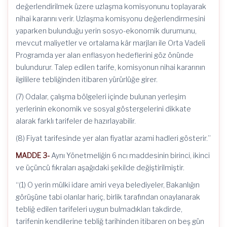
değerlendirilmek üzere uzlaşma komisyonunu toplayarak
nihai kararını verir. Uzlaşma komisyonu değerlendirmesini
yaparken bulunduğu yerin sosyo-ekonomik durumunu,
mevcut maliyetler ve ortalama kâr marjları ile Orta Vadeli
Programda yer alan enflasyon hedeflerini göz önünde
bulundurur. Talep edilen tarife, komisyonun nihai kararının
ilgililere tebliğinden itibaren yürürlüğe girer.
(7) Odalar, çalışma bölgeleri içinde bulunan yerleşim
yerlerinin ekonomik ve sosyal göstergelerini dikkate
alarak farklı tarifeler de hazırlayabilir.
(8) Fiyat tarifesinde yer alan fiyatlar azami hadleri gösterir.”
MADDE 3-
Aynı Yönetmeliğin 6 ncı maddesinin birinci, ikinci
ve üçüncü fıkraları aşağıdaki şekilde değiştirilmiştir.
“(1) O yerin mülki idare amiri veya belediyeler, Bakanlığın
görüşüne tabi olanlar hariç, birlik tarafından onaylanarak
tebliğ edilen tarifeleri uygun bulmadıkları takdirde,
tarifenin kendilerine tebliğ tarihinden itibaren on beş gün