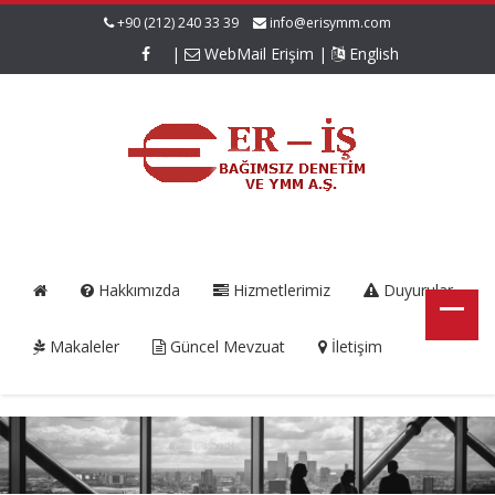
+90 (212) 240 33 39
info@erisymm.com
|
WebMail Erişim
|
English
Hakkımızda
Hizmetlerimiz
Duyurular
Makaleler
Güncel Mevzuat
İletişim