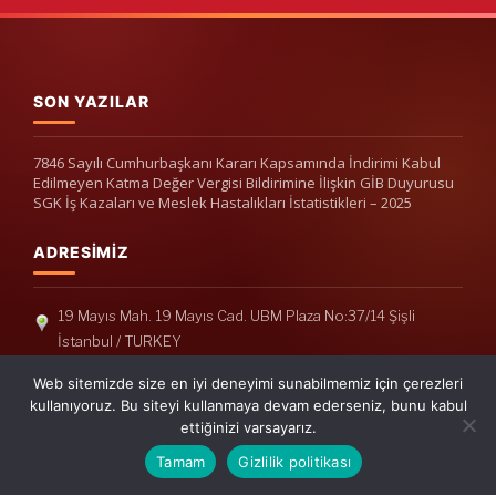
SON YAZILAR
7846 Sayılı Cumhurbaşkanı Kararı Kapsamında İndirimi Kabul
Edilmeyen Katma Değer Vergisi Bildirimine İlişkin GİB Duyurusu
SGK İş Kazaları ve Meslek Hastalıkları İstatistikleri – 2025
ADRESIMIZ
19 Mayıs Mah. 19 Mayıs Cad. UBM Plaza No:37/14 Şişli
İstanbul / TURKEY
Telefon: +90(212) 240 33 39
Web sitemizde size en iyi deneyimi sunabilmemiz için çerezleri
Telefon: +90(212) 248 19 36
kullanıyoruz. Bu siteyi kullanmaya devam ederseniz, bunu kabul
ettiğinizi varsayarız.
info@erisymm.com
Tamam
Gizlilik politikası