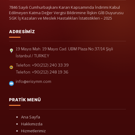
7846 Sayılı Cumhurbaşkanı Kararı Kapsamında İndirimi Kabul
Edilmeyen Katma Değer Vergisi Bildirimine İlişkin GİB Duyurusu
SGK İş Kazaları ve Meslek Hastalıkları İstatistikleri – 2025
ADRESIMIZ
19 Mayıs Mah. 19 Mayıs Cad. UBM Plaza No:37/14 Şişli
İstanbul / TURKEY
Telefon: +90(212) 240 33 39
Telefon: +90(212) 248 19 36
info@erisymm.com
PRATIK MENÜ
Ana Sayfa
Hakkımızda
Hizmetlerimiz