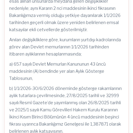
esas alınan unsurlarda meydana gelen değişiklikler
nedeniyle; aynı Kararın 2 nci maddesinin ikinci fıkrasının
Bakanlığımıza vermiş olduğu yetkiye dayanılarak 1/1/2026
tarihinden geçerli olmak üzere yeniden belirlenen emsal
katsayılar ekli cetvellerde gösterilmiştir.
Anılan değişikliklere göre, kurumların yurtdışı kadrolarında
görev alan Devlet memurlarının 1/1/2026 tarihinden
itibaren aylıklarının hesaplanmasında;
a) 657 sayılı Devlet Memurları Kanununun 43 üncü
maddesinin (A) bendinde yer alan Aylık Gösterge
Tablosunun,
b) 1/1/2026-30/6/2026 döneminde gösterge rakamlarının
aylık tutarlara çevrilmesinde, 27/8/2025 tarihli ve 32999
sayılı Resmî Gazete’de yayımlanmış olan 26/8/2025 tarihli
ve 2025/1 sayılı Kamu Görevlileri Hakem Kurulu Kararının
İkinci Kısım Birinci Bölümünün 4 üncü maddesinin beşinci
fıkrası uyarınca Bakanlığımız Genelgesi ile 1,387871 olarak
belirlenen aylık katsayısının,