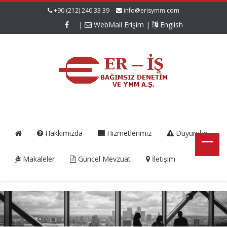
+90 (212) 240 33 39
info@erisymm.com
|
WebMail Erişim
|
English
Hakkımızda
Hizmetlerimiz
Duyurular
Makaleler
Güncel Mevzuat
İletişim