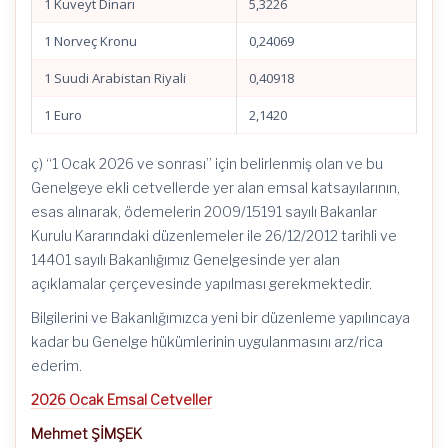
1 Kuveyt Dinarı
5,3226
1 Norveç Kronu
0,24069
1 Suudi Arabistan Riyali
0,40918
1 Euro
2,1420
ç) “1 Ocak 2026 ve sonrası” için belirlenmiş olan ve bu
Genelgeye ekli cetvellerde yer alan emsal katsayılarının,
esas alınarak, ödemelerin 2009/15191 sayılı Bakanlar
Kurulu Kararındaki düzenlemeler ile 26/12/2012 tarihli ve
14401 sayılı Bakanlığımız Genelgesinde yer alan
açıklamalar çerçevesinde yapılması gerekmektedir.
Bilgilerini ve Bakanlığımızca yeni bir düzenleme yapılıncaya
kadar bu Genelge hükümlerinin uygulanmasını arz/rica
ederim.
2026 Ocak Emsal Cetveller
Mehmet ŞİMŞEK