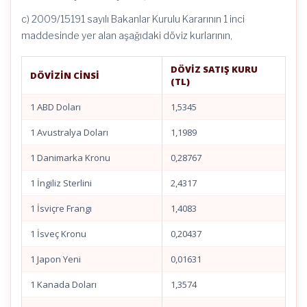
c) 2009/15191 sayılı Bakanlar Kurulu Kararının 1 inci
maddesinde yer alan aşağıdaki döviz kurlarının,
DÖVİZ SATIŞ KURU
DÖVİZİN CİNSİ
(TL)
1 ABD Doları
1,5345
1 Avustralya Doları
1,1989
1 Danimarka Kronu
0,28767
1 İngiliz Sterlini
2,4317
1 İsviçre Frangı
1,4083
1 İsveç Kronu
0,20437
1 Japon Yeni
0,01631
1 Kanada Doları
1,3574