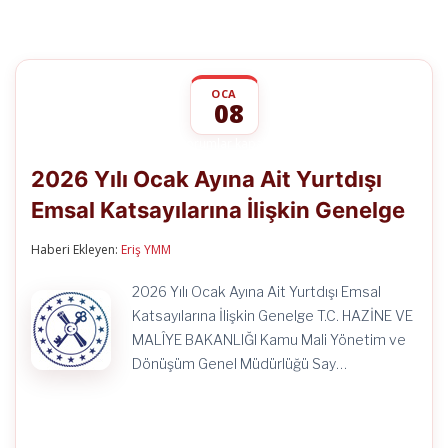
OCA
08
2026
yorumlar kapalı
Yılı
2026 Yılı Ocak Ayına Ait Yurtdışı
Ocak
Ayına
Emsal Katsayılarına İlişkin Genelge
Ait
Yurtdışı
Emsal
Haberi Ekleyen:
Eriş YMM
Katsayılarına
İlişkin
2026 Yılı Ocak Ayına Ait Yurtdışı Emsal
Genelge
için
Katsayılarına İlişkin Genelge T.C. HAZİNE VE
MALÎYE BAKANLIĞI Kamu Mali Yönetim ve
Dönüşüm Genel Müdürlüğü Say…