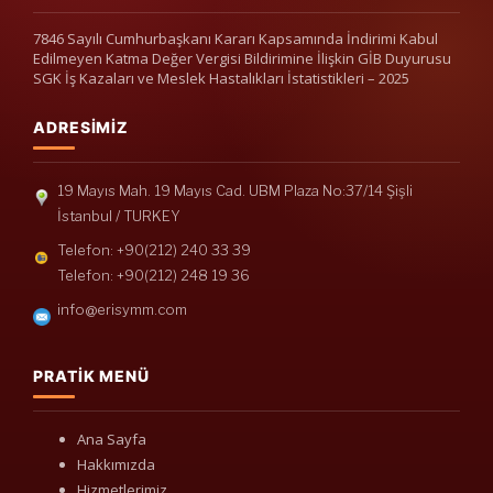
7846 Sayılı Cumhurbaşkanı Kararı Kapsamında İndirimi Kabul
Edilmeyen Katma Değer Vergisi Bildirimine İlişkin GİB Duyurusu
SGK İş Kazaları ve Meslek Hastalıkları İstatistikleri – 2025
ADRESIMIZ
19 Mayıs Mah. 19 Mayıs Cad. UBM Plaza No:37/14 Şişli
İstanbul / TURKEY
Telefon: +90(212) 240 33 39
Telefon: +90(212) 248 19 36
info@erisymm.com
PRATIK MENÜ
Ana Sayfa
Hakkımızda
Hizmetlerimiz