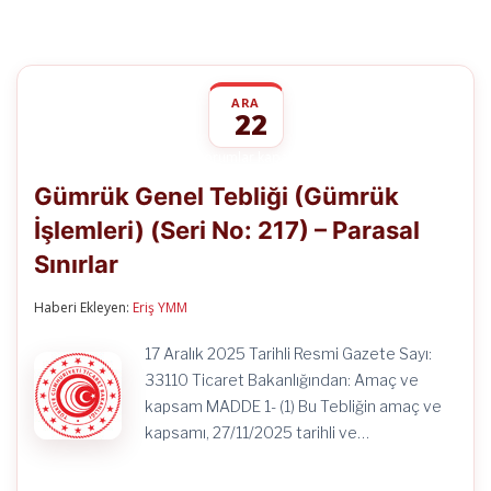
ARA
22
Gümrük
yorumlar kapalı
Genel
Gümrük Genel Tebliği (Gümrük
Tebliği
(Gümrük
İşlemleri) (Seri No: 217) – Parasal
İşlemleri)
(Seri
Sınırlar
No:
217)
–
Haberi Ekleyen:
Eriş YMM
Parasal
Sınırlar
17 Aralık 2025 Tarihli Resmi Gazete Sayı:
için
33110 Ticaret Bakanlığından: Amaç ve
kapsam MADDE 1- (1) Bu Tebliğin amaç ve
kapsamı, 27/11/2025 tarihli ve…