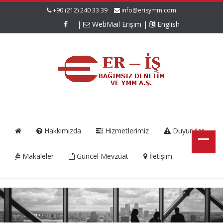
+90 (212) 240 33 39
info@erisymm.com
|
WebMail Erişim
|
English
Hakkımızda
Hizmetlerimiz
Duyurular
Makaleler
Güncel Mevzuat
İletişim