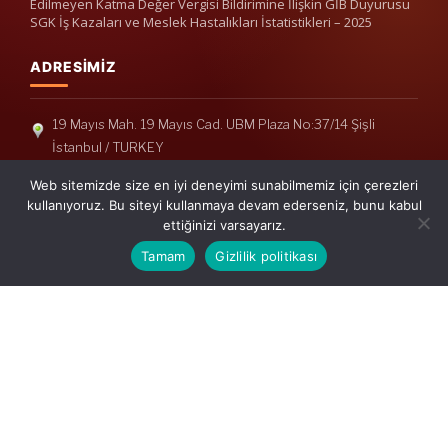
Edilmeyen Katma Değer Vergisi Bildirimine İlişkin GİB Duyurusu
SGK İş Kazaları ve Meslek Hastalıkları İstatistikleri – 2025
ADRESIMIZ
19 Mayıs Mah. 19 Mayıs Cad. UBM Plaza No:37/14 Şişli
İstanbul / TURKEY
Telefon: +90(212) 240 33 39
Web sitemizde size en iyi deneyimi sunabilmemiz için çerezleri
Telefon: +90(212) 248 19 36
kullanıyoruz. Bu siteyi kullanmaya devam ederseniz, bunu kabul
ettiğinizi varsayarız.
info@erisymm.com
Tamam
Gizlilik politikası
PRATIK MENÜ
Ana Sayfa
Hakkımızda
Hizmetlerimiz
Güncel Mevzuat
İletişim