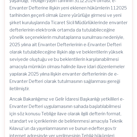
yaşandığı, Tebliğin yayın tarihinin 31.12.2024 olması, e-
Envanter Defterine ilişkin yeni eklenen hükümlerin 1.1.2025
tarihinden geçerli olmak üzere yürürlüğe girmesi ve yeni
şirket kuruluşlarında Ticaret Sicil Müdürlüklerinde envanter
defterlerinin elektronik ortamda da tutulabileceğine
yönelik seçeneklerin muhataplarına sunulması nedeniyle,
2025 yılına ait Envanter Defterlerinin e-Envanter Defteri
olarak tutulabileceğine ilişkin algı ve beklentilerin yüksek
seviyede oluştuğu ve bu beklentilerin karşılanabilmesi
amacıyla mümkün olması halinde ilave idari düzenlemeler
yapılarak 2025 yılına ilişkin envanter defterlerinin de e-
Envanter Defteri olarak tutulmasının sağlanması gereği
iletilmiştir.
Ancak Bakanlığımız ve Gelir İdaresi Başkanlığı yetkilileri e-
Envanter Defteri uygulamasının sahada başlatılabilmesi
için söz konusu Tebliğe ilave olarak ilgili defterin format,
standart ve içeriklerinin de belirlenmesi amacıyla Teknik
Kılavuz’un da yayınlanmasının ve bunun edefter.gov.tr
internet adresinde yer verilmesinin Tebliğ hükümleri