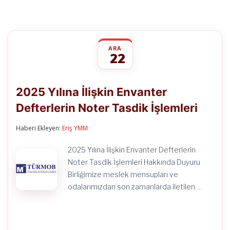
ARA
22
2025
yorumlar kapalı
Yılına
2025 Yılına İlişkin Envanter
İlişkin
Envanter
Defterlerin Noter Tasdik İşlemleri
Defterlerin
Noter
Tasdik
Haberi Ekleyen:
Eriş YMM
İşlemleri
için
2025 Yılına İlişkin Envanter Defterlerin
Noter Tasdik İşlemleri Hakkında Duyuru
Birliğimize meslek mensupları ve
odalarımızdan son zamanlarda iletilen…