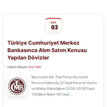
KAS
03
Türkiye
yorumlar kapalı
Cumhuriyet
Türkiye Cumhuriyet Merkez
Merkez
Bankasınca
Bankasınca Alım Satım Konusu
Alım
Satım
Yapılan Dövizler
Konusu
Yapılan
Dövizler
Haberi Ekleyen:
Eriş YMM
için
Mevzuatın Adı: Türk Parası Kıymetini
Koruma Hakkında 32 Sayılı Karar ile Hazine
ve Maliye Bakanlığının 2008-32/34 Sayılı
Tebliğine İlişkin I-M Sayılı…