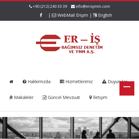
+90 (212) 240 33 39
info@erisymm.com
|
WebMail Erişim
|
English
Hakkımızda
Hizmetlerimiz
Duyurular
Makaleler
Güncel Mevzuat
İletişim