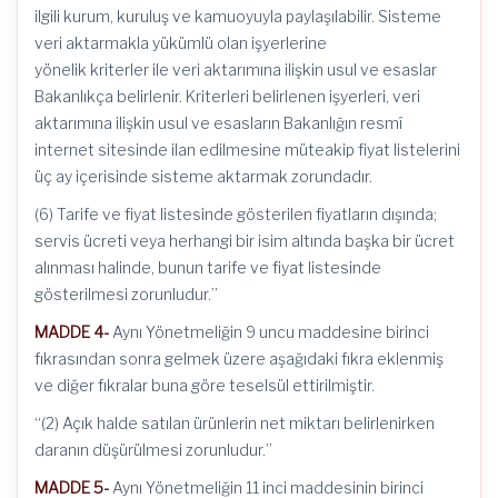
ilgili kurum, kuruluş ve kamuoyuyla paylaşılabilir. Sisteme
veri aktarmakla yükümlü olan işyerlerine
yönelik kriterler ile veri aktarımına ilişkin usul ve esaslar
Bakanlıkça belirlenir. Kriterleri belirlenen işyerleri, veri
aktarımına ilişkin usul ve esasların Bakanlığın resmî
internet sitesinde ilan edilmesine müteakip fiyat listelerini
üç ay içerisinde sisteme aktarmak zorundadır.
(6) Tarife ve fiyat listesinde gösterilen fiyatların dışında;
servis ücreti veya herhangi bir isim altında başka bir ücret
alınması halinde, bunun tarife ve fiyat listesinde
gösterilmesi zorunludur.”
MADDE 4-
Aynı Yönetmeliğin 9 uncu maddesine birinci
fıkrasından sonra gelmek üzere aşağıdaki fıkra eklenmiş
ve diğer fıkralar buna göre teselsül ettirilmiştir.
“(2) Açık halde satılan ürünlerin net miktarı belirlenirken
daranın düşürülmesi zorunludur.”
MADDE 5-
Aynı Yönetmeliğin 11 inci maddesinin birinci