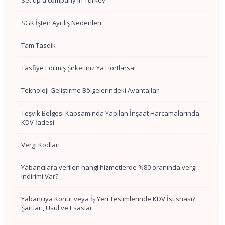
Set up a company in Turkey
SGK İşten Ayrılış Nedenleri
Tam Tasdik
Tasfiye Edilmiş Şirketiniz Ya Hortlarsa!
Teknoloji Geliştirme Bölgelerindeki Avantajlar
Teşvik Belgesi Kapsamında Yapılan İnşaat Harcamalarında
KDV İadesi
Vergi Kodları
Yabancılara verilen hangi hizmetlerde %80 oranında vergi
indirimi Var?
Yabancıya Konut veya İş Yeri Teslimlerinde KDV İstisnası?
Şartları, Usul ve Esaslar…