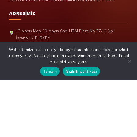
ADRESIMIZ
19 Mayıs Mah. 19 Mayıs Cad. UBM Plaza No:37/14 Şişli
İstanbul / TURKEY
Telefon: +90(212) 240 33 39
Web sitemizde size en iyi deneyimi sunabilmemiz için çerezleri
Telefon: +90(212) 248 19 36
kullanıyoruz. Bu siteyi kullanmaya devam ederseniz, bunu kabul
ettiğinizi varsayarız.
info@erisymm.com
Tamam
Gizlilik politikası
PRATIK MENÜ
Ana Sayfa
Hakkımızda
Hizmetlerimiz
Güncel Mevzuat
İletişim