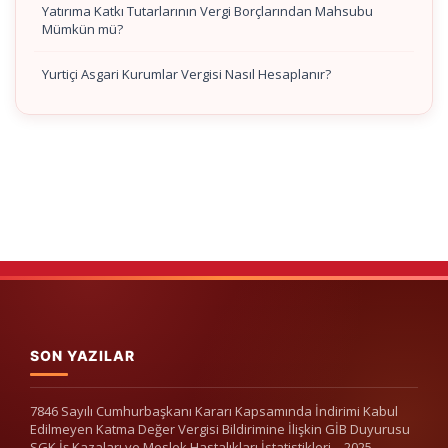
Yatırıma Katkı Tutarlarının Vergi Borçlarından Mahsubu
Mümkün mü?
Yurtiçi Asgari Kurumlar Vergisi Nasıl Hesaplanır?
SON YAZILAR
7846 Sayılı Cumhurbaşkanı Kararı Kapsamında İndirimi Kabul
Edilmeyen Katma Değer Vergisi Bildirimine İlişkin GİB Duyurusu
SGK İş Kazaları ve Meslek Hastalıkları İstatistikleri – 2025