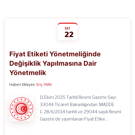
EKI
22
Fiyat
yorumlar kapalı
Etiketi
Fiyat Etiketi Yönetmeliğinde
Yönetmeliğinde
Değişiklik
Değişiklik Yapılmasına Dair
Yapılmasına
Dair
Yönetmelik
Yönetmelik
için
Haberi Ekleyen:
Eriş YMM
11 Ekim 2025 Tarihli Resmi Gazete Sayı:
33044 Ticaret Bakanlığından: MADDE
1- 28/6/2014 tarihli ve 29044 sayılı Resmî
Gazete’de yayımlanan Fiyat Etike…