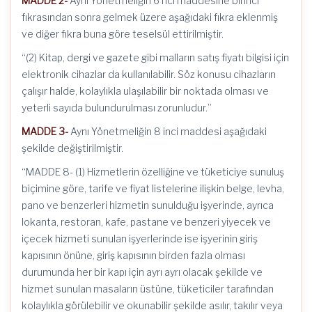
MADDE 2-
Aynı Yönetmeliğin 6 ncı maddesine birinci
fıkrasından sonra gelmek üzere aşağıdaki fıkra eklenmiş
ve diğer fıkra buna göre teselsül ettirilmiştir.
“(2) Kitap, dergi ve gazete gibi malların satış fiyatı bilgisi için
elektronik cihazlar da kullanılabilir. Söz konusu cihazların
çalışır halde, kolaylıkla ulaşılabilir bir noktada olması ve
yeterli sayıda bulundurulması zorunludur.”
MADDE 3-
Aynı Yönetmeliğin 8 inci maddesi aşağıdaki
şekilde değiştirilmiştir.
“MADDE 8- (1) Hizmetlerin özelliğine ve tüketiciye sunuluş
biçimine göre, tarife ve fiyat listelerine ilişkin belge, levha,
pano ve benzerleri hizmetin sunulduğu işyerinde, ayrıca
lokanta, restoran, kafe, pastane ve benzeri yiyecek ve
içecek hizmeti sunulan işyerlerinde ise işyerinin giriş
kapısının önüne, giriş kapısının birden fazla olması
durumunda her bir kapı için ayrı ayrı olacak şekilde ve
hizmet sunulan masaların üstüne, tüketiciler tarafından
kolaylıkla görülebilir ve okunabilir şekilde asılır, takılır veya