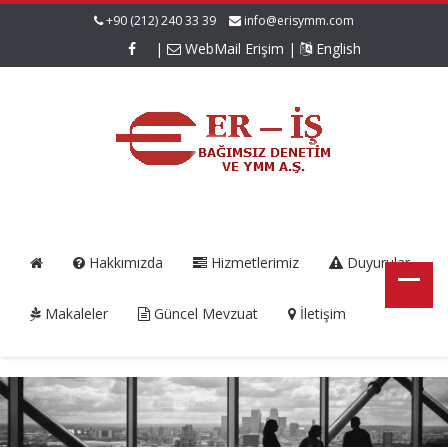
+90 (212) 240 33 39
info@erisymm.com
|
WebMail Erişim
|
English
Hakkımızda
Hizmetlerimiz
Duyurular
Makaleler
Güncel Mevzuat
İletişim