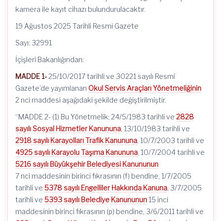
kamera ile kayıt cihazı bulundurulacaktır.
19 Ağustos 2025 Tarihli Resmi Gazete
Sayı: 32991
İçişleri Bakanlığından:
MADDE 1-
25/10/2017 tarihli ve 30221 sayılı Resmî
Gazete’de yayımlanan
Okul Servis Araçları Yönetmeliğinin
2 nci maddesi aşağıdaki şekilde değiştirilmiştir.
“MADDE 2- (1) Bu Yönetmelik; 24/5/1983 tarihli ve
2828
sayılı Sosyal Hizmetler Kanununa
, 13/10/1983 tarihli ve
2918 sayılı Karayolları Trafik Kanununa
, 10/7/2003 tarihli ve
4925 sayılı Karayolu Taşıma Kanununa
, 10/7/2004 tarihli ve
5216 sayılı Büyükşehir Belediyesi Kanununun
7 nci maddesinin birinci fıkrasının (f) bendine, 1/7/2005
tarihli ve
5378 sayılı Engelliler Hakkında Kanuna
, 3/7/2005
tarihli ve
5393 sayılı Belediye Kanununun
15 inci
maddesinin birinci fıkrasının (p) bendine, 3/6/2011 tarihli ve