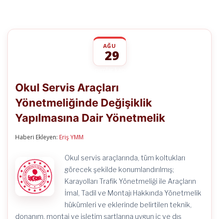
AĞU
29
Okul
yorumlar kapalı
Servis
Okul Servis Araçları
Araçları
Yönetmeliğinde
Yönetmeliğinde Değişiklik
Değişiklik
Yapılmasına
Yapılmasına Dair Yönetmelik
Dair
Yönetmelik
için
Haberi Ekleyen:
Eriş YMM
Okul servis araçlarında, tüm koltukları
görecek şekilde konumlandırılmış;
Karayolları Trafik Yönetmeliği ile Araçların
İmal, Tadil ve Montajı Hakkında Yönetmelik
hükümleri ve eklerinde belirtilen teknik,
donanım, montaj ve işletim şartlarına uygun iç ve dış