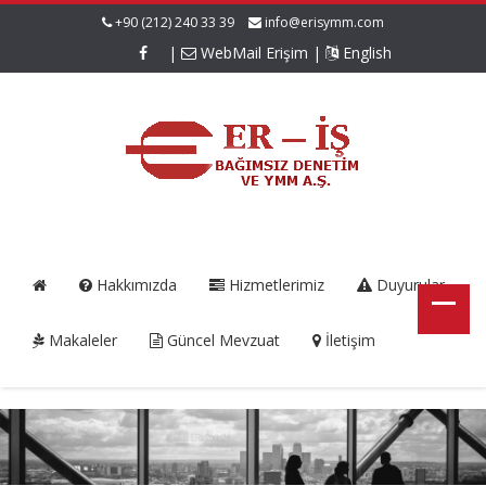
+90 (212) 240 33 39
info@erisymm.com
|
WebMail Erişim
|
English
Hakkımızda
Hizmetlerimiz
Duyurular
Makaleler
Güncel Mevzuat
İletişim