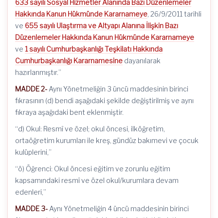
633 sayılı Sosyal Hizmetler Alanında Bazı Düzenlemeler
Hakkında Kanun Hükmünde Kararnameye
, 26/9/2011 tarihli
ve
655 sayılı Ulaştırma ve Altyapı Alanına İlişkin Bazı
Düzenlemeler Hakkında Kanun Hükmünde Kararnameye
ve
1 sayılı Cumhurbaşkanlığı Teşkilatı Hakkında
Cumhurbaşkanlığı Kararnamesine
dayanılarak
hazırlanmıştır.”
MADDE 2-
Aynı Yönetmeliğin 3 üncü maddesinin birinci
fıkrasının (d) bendi aşağıdaki şekilde değiştirilmiş ve aynı
fıkraya aşağıdaki bent eklenmiştir.
“d) Okul: Resmî ve özel; okul öncesi, ilköğretim,
ortaöğretim kurumları ile kreş, gündüz bakımevi ve çocuk
kulüplerini,”
“ö) Öğrenci: Okul öncesi eğitim ve zorunlu eğitim
kapsamındaki resmî ve özel okul/kurumlara devam
edenleri,”
MADDE 3-
Aynı Yönetmeliğin 4 üncü maddesinin birinci