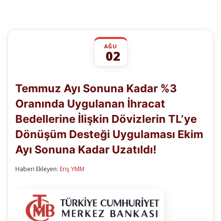
AĞU
02
Temmuz
yorumlar kapalı
Ayı
Temmuz Ayı Sonuna Kadar %3
Sonuna
Kadar
Oranında Uygulanan İhracat
%3
Oranında
Bedellerine İlişkin Dövizlerin TL’ye
Uygulanan
İhracat
Dönüşüm Desteği Uygulaması Ekim
Bedellerine
İlişkin
Ayı Sonuna Kadar Uzatıldı!
Dövizlerin
TL’ye
Haberi Ekleyen:
Eriş YMM
Dönüşüm
Desteği
Uygulaması
Ekim
Ayı
Sonuna