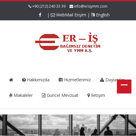
+90 (212) 240 33 39
info@erisymm.com
|
WebMail Erişim
|
English
Hakkımızda
Hizmetlerimiz
Duyurular
Makaleler
Güncel Mevzuat
İletişim