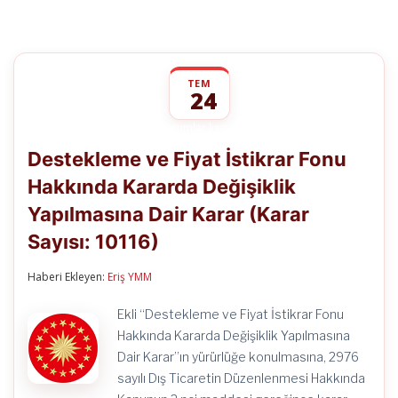
TEM
24
Destekleme
yorumlar kapalı
ve
Destekleme ve Fiyat İstikrar Fonu
Fiyat
İstikrar
Hakkında Kararda Değişiklik
Fonu
Hakkında
Yapılmasına Dair Karar (Karar
Kararda
Değişiklik
Sayısı: 10116)
Yapılmasına
Dair
Haberi Ekleyen:
Eriş YMM
Karar
(Karar
Sayısı:
Ekli “Destekleme ve Fiyat İstikrar Fonu
10116)
Hakkında Kararda Değişiklik Yapılmasına
için
Dair Karar”ın yürürlüğe konulmasına, 2976
sayılı Dış Ticaretin Düzenlenmesi Hakkında