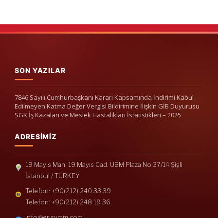
SON YAZILAR
7846 Sayılı Cumhurbaşkanı Kararı Kapsamında İndirimi Kabul
Edilmeyen Katma Değer Vergisi Bildirimine İlişkin GİB Duyurusu
SGK İş Kazaları ve Meslek Hastalıkları İstatistikleri – 2025
ADRESIMIZ
19 Mayıs Mah. 19 Mayıs Cad. UBM Plaza No:37/14 Şişli
İstanbul / TURKEY
Telefon: +90(212) 240 33 39
Telefon: +90(212) 248 19 36
info@erisymm.com