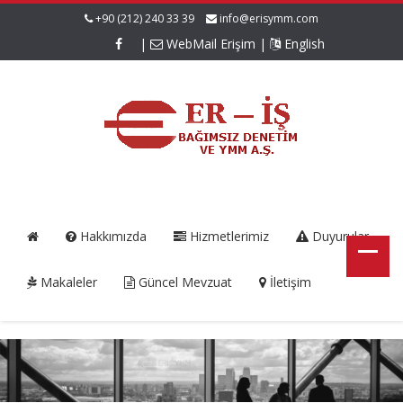
+90 (212) 240 33 39
info@erisymm.com
|
WebMail Erişim
|
English
Hakkımızda
Hizmetlerimiz
Duyurular
Makaleler
Güncel Mevzuat
İletişim