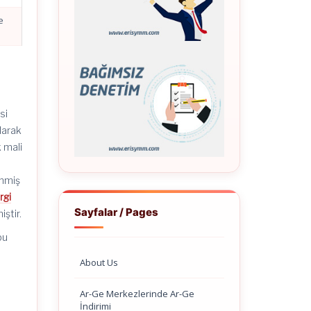
e
si
larak
 mali
enmiş
rgi
Sayfalar / Pages
iştir.
bu
About Us
Ar-Ge Merkezlerinde Ar-Ge
n
İndirimi