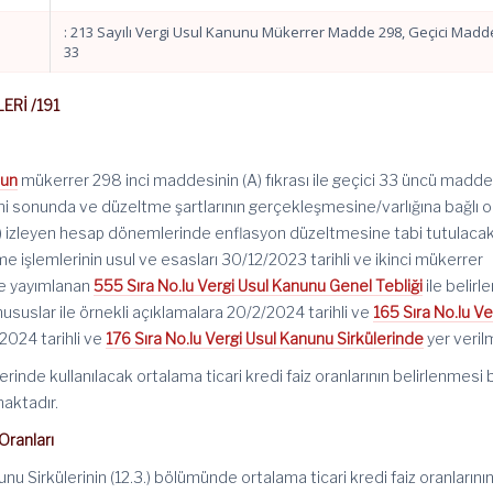
: 213 Sayılı Vergi Usul Kanunu Mükerrer Madde 298, Geçici Madd
33
ERİ /191
nun
mükerrer 298 inci maddesinin (A) fıkrası ile geçici 33 üncü madde
 sonunda ve düzeltme şartlarının gerçekleşmesine/varlığına bağlı o
il) izleyen hesap dönemlerinde enflasyon düzeltmesine tabi tutulacak
e işlemlerinin usul ve esasları 30/12/2023 tarihli ve ikinci mükerrer
de yayımlanan
555 Sıra No.lu Vergi Usul Kanunu Genel Tebliği
ile belirl
ususlar ile örnekli açıklamalara 20/2/2024 tarihli ve
165 Sıra No.lu Ve
/2024 tarihli ve
176 Sıra No.lu Vergi Usul Kanunu Sirkülerinde
yer verilm
inde kullanılacak ortalama ticari kredi faiz oranlarının belirlenmesi 
maktadır.
Oranları
unu Sirkülerinin (12.3.) bölümünde ortalama ticari kredi faiz oranlarını