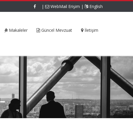
|
WebMail Erişim
|
English
Makaleler
Güncel Mevzuat
İletişim