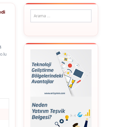
edi
4
o.lu