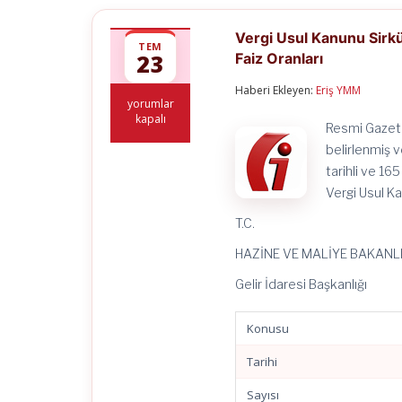
Vergi Usul Kanunu Sirkü
TEM
23
Faiz Oranları
Haberi Ekleyen:
Eriş YMM
Vergi
yorumlar
Usul
kapalı
Resmi Gazete
Kanunu
Sirküleri
belirlenmiş 
/
tarihli ve 165
191
Vergi Usul Ka
–
Nisan-
T.C.
Mayıs-
Haziran
HAZİNE VE MALİYE BAKANLI
2025
Ortalama
Gelir İdaresi Başkanlığı
Ticari
Kredi
Faiz
Konusu
Oranları
için
Tarihi
Sayısı