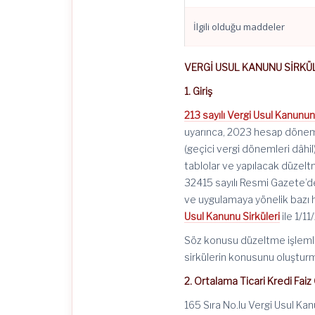
İlgili olduğu maddeler
VERGİ USUL KANUNU SİRKÜL
1. Giriş
213 sayılı Vergi Usul Kanunu
uyarınca, 2023 hesap dönemi
(geçici vergi dönemleri dâh
tablolar ve yapılacak düzeltm
32415 sayılı Resmi Gazete’
ve uygulamaya yönelik bazı h
Usul Kanunu Sirküleri
ile 1/11
Söz konusu düzeltme işlemler
sirkülerin konusunu oluştur
2. Ortalama Ticari Kredi Faiz 
165 Sıra No.lu Vergi Usul Kan