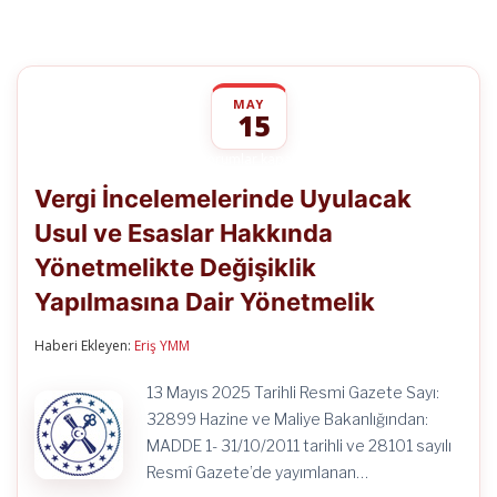
MAY
15
Vergi
yorumlar kapalı
İncelemelerinde
Vergi İncelemelerinde Uyulacak
Uyulacak
Usul
Usul ve Esaslar Hakkında
ve
Esaslar
Yönetmelikte Değişiklik
Hakkında
Yönetmelikte
Yapılmasına Dair Yönetmelik
Değişiklik
Yapılmasına
Haberi Ekleyen:
Eriş YMM
Dair
Yönetmelik
için
13 Mayıs 2025 Tarihli Resmi Gazete Sayı:
32899 Hazine ve Maliye Bakanlığından:
MADDE 1- 31/10/2011 tarihli ve 28101 sayılı
Resmî Gazete’de yayımlanan…