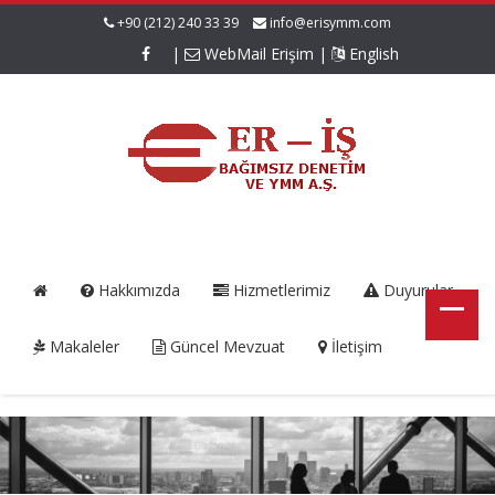
+90 (212) 240 33 39
info@erisymm.com
|
WebMail Erişim
|
English
Hakkımızda
Hizmetlerimiz
Duyurular
Makaleler
Güncel Mevzuat
İletişim