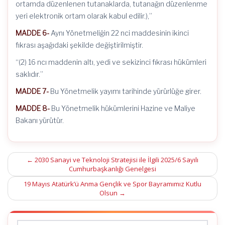
ortamda düzenlenen tutanaklarda, tutanağın düzenlenme
yeri elektronik ortam olarak kabul edilir.),”
MADDE 6-
Aynı Yönetmeliğin 22 nci maddesinin ikinci
fıkrası aşağıdaki şekilde değiştirilmiştir.
“(2) 16 ncı maddenin altı, yedi ve sekizinci fıkrası hükümleri
saklıdır.”
MADDE 7-
Bu Yönetmelik yayımı tarihinde yürürlüğe girer.
MADDE 8-
Bu Yönetmelik hükümlerini Hazine ve Maliye
Bakanı yürütür.
Post
←
2030 Sanayi ve Teknoloji Stratejisi ile İlgili 2025/6 Sayılı
Cumhurbaşkanlığı Genelgesi
navigation
19 Mayıs Atatürk’ü Anma Gençlik ve Spor Bayramımız Kutlu
Olsun
→