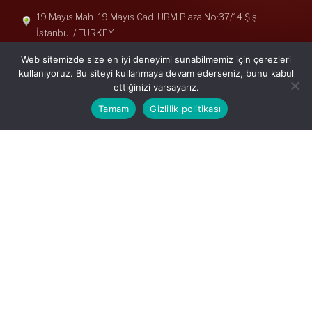
19 Mayıs Mah. 19 Mayıs Cad. UBM Plaza No:37/14 Şişli
İstanbul / TURKEY
Telefon: +90(212) 240 33 39
Web sitemizde size en iyi deneyimi sunabilmemiz için çerezleri
Telefon: +90(212) 248 19 36
kullanıyoruz. Bu siteyi kullanmaya devam ederseniz, bunu kabul
ettiğinizi varsayarız.
info@erisymm.com
Tamam
Gizlilik politikası
PRATIK MENÜ
Ana Sayfa
Hakkımızda
Hizmetlerimiz
Güncel Mevzuat
İletişim