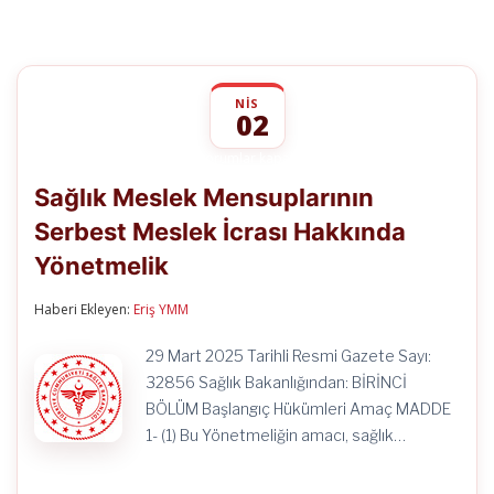
NIS
02
Sağlık
yorumlar kapalı
Meslek
Sağlık Meslek Mensuplarının
Mensuplarının
Serbest
Serbest Meslek İcrası Hakkında
Meslek
İcrası
Yönetmelik
Hakkında
Yönetmelik
için
Haberi Ekleyen:
Eriş YMM
29 Mart 2025 Tarihli Resmi Gazete Sayı:
32856 Sağlık Bakanlığından: BİRİNCİ
BÖLÜM Başlangıç Hükümleri Amaç MADDE
1- (1) Bu Yönetmeliğin amacı, sağlık…