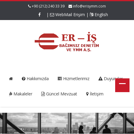
+90 (212) 240 33 39
info@erisymm.com
|
WebMail Erişim
|
English
Hakkımızda
Hizmetlerimiz
Duyurular
Makaleler
Güncel Mevzuat
İletişim