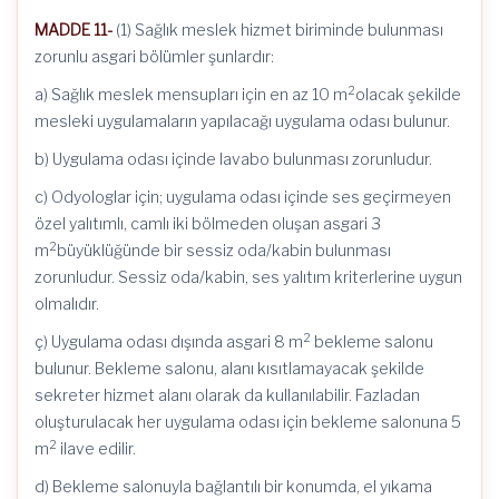
MADDE 11-
(1) Sağlık meslek hizmet biriminde bulunması
zorunlu asgari bölümler şunlardır:
2
a) Sağlık meslek mensupları için en az 10 m
olacak şekilde
mesleki uygulamaların yapılacağı uygulama odası bulunur.
b) Uygulama odası içinde lavabo bulunması zorunludur.
c) Odyologlar için; uygulama odası içinde ses geçirmeyen
özel yalıtımlı, camlı iki bölmeden oluşan asgari 3
2
m
büyüklüğünde bir sessiz oda/kabin bulunması
zorunludur. Sessiz oda/kabin, ses yalıtım kriterlerine uygun
olmalıdır.
2
ç) Uygulama odası dışında asgari 8 m
bekleme salonu
bulunur. Bekleme salonu, alanı kısıtlamayacak şekilde
sekreter hizmet alanı olarak da kullanılabilir. Fazladan
oluşturulacak her uygulama odası için bekleme salonuna 5
2
m
ilave edilir.
d) Bekleme salonuyla bağlantılı bir konumda, el yıkama