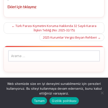
Ekleri için tıklayınız
Post
←
Türk Parası Kıymetini Koruma Hakkında 32 Sayılı Karara
İlişkin Tebliğ (No: 2025-32/75)
navigation
2025 Kurumlar Vergisi Beyan Rehberi
→
Web sitemizde size en iyi deneyimi sunabilmemiz için çerezleri
kullanıyoruz. Bu siteyi kullanmaya devam ederseniz, bunu kabul
ettiğinizi varsayarız.
Tamam
Gizlilik politikası