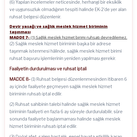
(6) Yapılan incelemeler neticesinde, herhangi bir eksiklik
ve uygunsuzluk olmadığının tespiti halinde EK-2’de yer alan
ruhsat belgesi düzenlenir.
Devir yasağı ve sağlık meslek hizmet biriminin
taşınması
MADDE 7-
(1) Sağlık meslek hizmet birimi ruhsatı devredilemez.
(2) Sağlık meslek hizmet biriminin başka bir adrese
taşınmak istenmesi hâlinde, sağlık meslek hizmet birimi
ruhsat başvuru işlemlerinin yeniden yapılması gerekir.
Faaliyetin durdurulması ve ruhsat iptali
MADDE 8-
(1) Ruhsat belgesi düzenlenmesinden itibaren 6
ay içinde faaliyete geçmeyen sağlık meslek hizmet
biriminin ruhsatı iptal edilir.
(2) Ruhsat sahibinin talebi halinde sağlık meslek hizmet
biriminin faaliyeti en fazla 6 ay süreyle durdurulabilir, süre
sonunda faaliyete başlanmaması halinde sağlık meslek
hizmet biriminin ruhsatı iptal edilir.
(3) Doğal afet, salgın hastalık, genel hayata etkililik kararı,