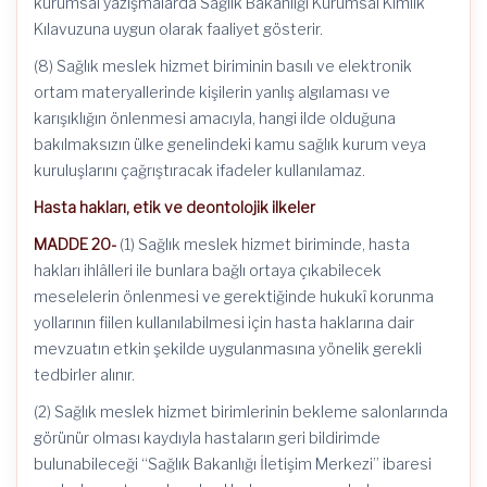
kurumsal yazışmalarda Sağlık Bakanlığı Kurumsal Kimlik
Kılavuzuna uygun olarak faaliyet gösterir.
(8) Sağlık meslek hizmet biriminin basılı ve elektronik
ortam materyallerinde kişilerin yanlış algılaması ve
karışıklığın önlenmesi amacıyla, hangi ilde olduğuna
bakılmaksızın ülke genelindeki kamu sağlık kurum veya
kuruluşlarını çağrıştıracak ifadeler kullanılamaz.
Hasta hakları, etik ve deontolojik ilkeler
MADDE 20-
(1) Sağlık meslek hizmet biriminde, hasta
hakları ihlâlleri ile bunlara bağlı ortaya çıkabilecek
meselelerin önlenmesi ve gerektiğinde hukukî korunma
yollarının fiilen kullanılabilmesi için hasta haklarına dair
mevzuatın etkin şekilde uygulanmasına yönelik gerekli
tedbirler alınır.
(2) Sağlık meslek hizmet birimlerinin bekleme salonlarında
görünür olması kaydıyla hastaların geri bildirimde
bulunabileceği “Sağlık Bakanlığı İletişim Merkezi” ibaresi