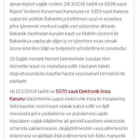
alınan kişisel sağlık verileri, 24/3/2016 tarihli ve 6698 sayılı
Kişisel Verilerin Korunması Kanununa ve 3359 sayılı Kanuna
uygun bir şekilde Bakanlıkça belirlenen usul ve esaslara
göre işlenerek merkezi sağlık veri sistemine aktarılır.
Bakanlık tarafından kurulan kayıt ve bildirim sistemi ile
Bakanlıkça yapılacak diğer iş ve işlemlere esas olmak
üzere istenilen bilgi ve belgelerin gönderilmesi zorunludur.
(3) Sağlık meslek hizmet birimlerinde sunulan tüm
hizmetler kayıt ve muhafaza edilir. Hastanın talebi
doğrultusunda bu kayıtlar hasta veya kanuni temsilcisi ile
paylaşılır.
(4) 15/1/2004 tarihli ve
5070 sayılı Elektronik İmza
Kanunu
hükümlerine uygun elektronik imza ile imzalanmış
tıbbi kayıtlar, resmî kayıt olarak kabul edilir ve ilgili
mevzuata göre yedekleme ve arşivlemesi yapılır.
Hastaların sağlık bilgilerine ait gerekli kayıtların elektronik
ortamda saklanmasının, değiştirilmesinin veya silinmesinin
önlenmesi ve gizliliğin ihlal edilmemesi için fiziki, manyetik