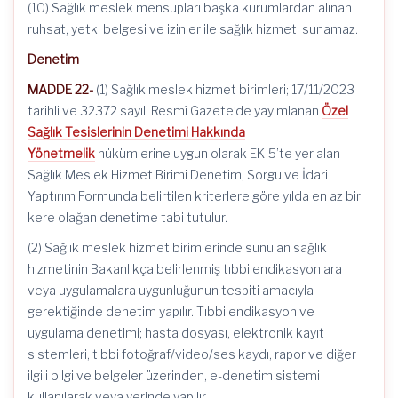
(10) Sağlık meslek mensupları başka kurumlardan alınan
ruhsat, yetki belgesi ve izinler ile sağlık hizmeti sunamaz.
Denetim
MADDE 22-
(1) Sağlık meslek hizmet birimleri; 17/11/2023
tarihli ve 32372 sayılı Resmî Gazete’de yayımlanan
Özel
Sağlık Tesislerinin Denetimi Hakkında
Yönetmelik
hükümlerine uygun olarak EK-5’te yer alan
Sağlık Meslek Hizmet Birimi Denetim, Sorgu ve İdari
Yaptırım Formunda belirtilen kriterlere göre yılda en az bir
kere olağan denetime tabi tutulur.
(2) Sağlık meslek hizmet birimlerinde sunulan sağlık
hizmetinin Bakanlıkça belirlenmiş tıbbi endikasyonlara
veya uygulamalara uygunluğunun tespiti amacıyla
gerektiğinde denetim yapılır. Tıbbi endikasyon ve
uygulama denetimi; hasta dosyası, elektronik kayıt
sistemleri, tıbbi fotoğraf/video/ses kaydı, rapor ve diğer
ilgili bilgi ve belgeler üzerinden, e-denetim sistemi
kullanılarak veya yerinde yapılır.