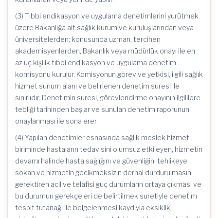
(3) Tıbbi endikasyon ve uygulama denetimlerini yürütmek
üzere Bakanlığa ait sağlık kurum ve kuruluşlarından veya
üniversitelerden; konusunda uzman, tercihen
akademisyenlerden, Bakanlık veya müdürlük onayı ile en
az üç kişilik tıbbi endikasyon ve uygulama denetim
komisyonu kurulur. Komisyonun görev ve yetkisi, ilgili sağlık
hizmet sunum alanı ve belirlenen denetim süresi ile
sınırlıdır. Denetimin süresi, görevlendirme onayının ilgililere
tebliği tarihinden başlar ve sunulan denetim raporunun
onaylanması ile sona erer.
(4) Yapılan denetimler esnasında sağlık meslek hizmet
biriminde hastaların tedavisini olumsuz etkileyen, hizmetin
devamı halinde hasta sağlığını ve güvenliğini tehlikeye
sokan ve hizmetin gecikmeksizin derhal durdurulmasını
gerektiren acil ve telafisi güç durumların ortaya çıkması ve
bu durumun gerekçeleri de belirtilmek suretiyle denetim
tespit tutanağı ile belgelenmesi kaydıyla eksiklik