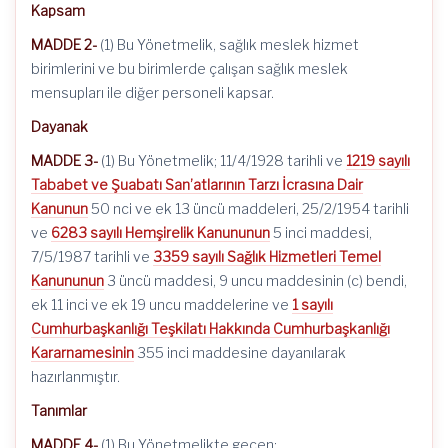
Kapsam
MADDE 2-
(1) Bu Yönetmelik, sağlık meslek hizmet
birimlerini ve bu birimlerde çalışan sağlık meslek
mensupları ile diğer personeli kapsar.
Dayanak
MADDE 3-
(1) Bu Yönetmelik; 11/4/1928 tarihli ve
1219 sayılı
Tababet ve Şuabatı San’atlarının Tarzı İcrasına Dair
Kanunun
50 nci ve ek 13 üncü maddeleri, 25/2/1954 tarihli
ve
6283 sayılı Hemşirelik Kanununun
5 inci maddesi,
7/5/1987 tarihli ve
3359 sayılı Sağlık Hizmetleri Temel
Kanununun
3 üncü maddesi, 9 uncu maddesinin (c) bendi,
ek 11 inci ve ek 19 uncu maddelerine ve
1 sayılı
Cumhurbaşkanlığı Teşkilatı Hakkında Cumhurbaşkanlığı
Kararnamesinin
355 inci maddesine dayanılarak
hazırlanmıştır.
Tanımlar
MADDE 4-
(1) Bu Yönetmelikte geçen;