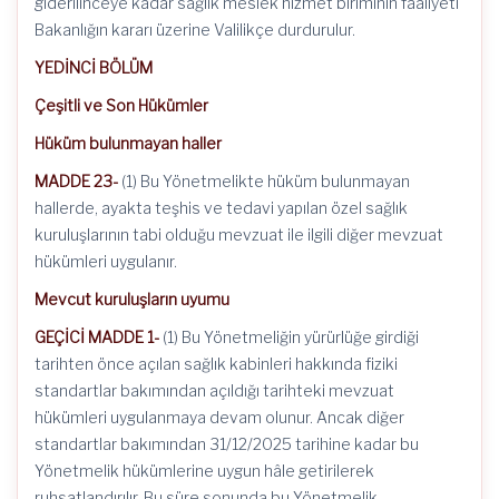
giderilinceye kadar sağlık meslek hizmet biriminin faaliyeti
Bakanlığın kararı üzerine Valilikçe durdurulur.
YEDİNCİ BÖLÜM
Çeşitli ve Son Hükümler
Hüküm bulunmayan haller
MADDE 23-
(1) Bu Yönetmelikte hüküm bulunmayan
hallerde, ayakta teşhis ve tedavi yapılan özel sağlık
kuruluşlarının tabi olduğu mevzuat ile ilgili diğer mevzuat
hükümleri uygulanır.
Mevcut kuruluşların uyumu
GEÇİCİ MADDE 1-
(1) Bu Yönetmeliğin yürürlüğe girdiği
tarihten önce açılan sağlık kabinleri hakkında fiziki
standartlar bakımından açıldığı tarihteki mevzuat
hükümleri uygulanmaya devam olunur. Ancak diğer
standartlar bakımından 31/12/2025 tarihine kadar bu
Yönetmelik hükümlerine uygun hâle getirilerek
ruhsatlandırılır. Bu süre sonunda bu Yönetmelik