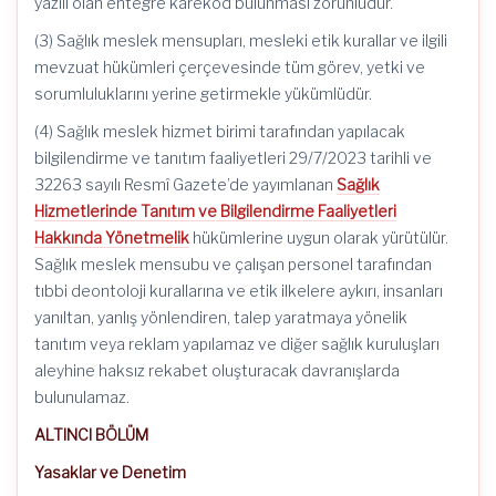
yazılı olan entegre karekod bulunması zorunludur.
(3) Sağlık meslek mensupları, mesleki etik kurallar ve ilgili
mevzuat hükümleri çerçevesinde tüm görev, yetki ve
sorumluluklarını yerine getirmekle yükümlüdür.
(4) Sağlık meslek hizmet birimi tarafından yapılacak
bilgilendirme ve tanıtım faaliyetleri 29/7/2023 tarihli ve
32263 sayılı Resmî Gazete’de yayımlanan
Sağlık
Hizmetlerinde Tanıtım ve Bilgilendirme Faaliyetleri
Hakkında Yönetmelik
hükümlerine uygun olarak yürütülür.
Sağlık meslek mensubu ve çalışan personel tarafından
tıbbi deontoloji kurallarına ve etik ilkelere aykırı, insanları
yanıltan, yanlış yönlendiren, talep yaratmaya yönelik
tanıtım veya reklam yapılamaz ve diğer sağlık kuruluşları
aleyhine haksız rekabet oluşturacak davranışlarda
bulunulamaz.
ALTINCI BÖLÜM
Yasaklar ve Denetim