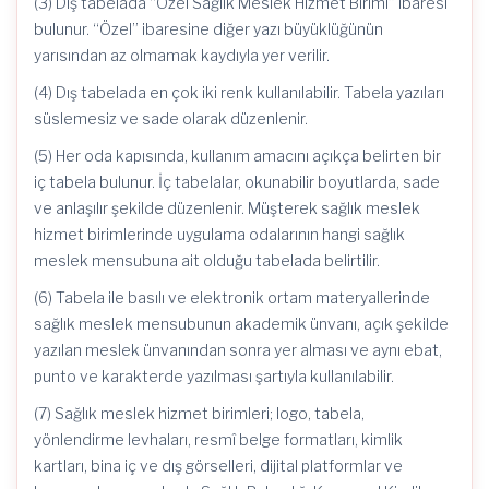
(3) Dış tabelada “Özel Sağlık Meslek Hizmet Birimi” ibaresi
bulunur. “Özel” ibaresine diğer yazı büyüklüğünün
yarısından az olmamak kaydıyla yer verilir.
(4) Dış tabelada en çok iki renk kullanılabilir. Tabela yazıları
süslemesiz ve sade olarak düzenlenir.
(5) Her oda kapısında, kullanım amacını açıkça belirten bir
iç tabela bulunur. İç tabelalar, okunabilir boyutlarda, sade
ve anlaşılır şekilde düzenlenir. Müşterek sağlık meslek
hizmet birimlerinde uygulama odalarının hangi sağlık
meslek mensubuna ait olduğu tabelada belirtilir.
(6) Tabela ile basılı ve elektronik ortam materyallerinde
sağlık meslek mensubunun akademik ünvanı, açık şekilde
yazılan meslek ünvanından sonra yer alması ve aynı ebat,
punto ve karakterde yazılması şartıyla kullanılabilir.
(7) Sağlık meslek hizmet birimleri; logo, tabela,
yönlendirme levhaları, resmî belge formatları, kimlik
kartları, bina iç ve dış görselleri, dijital platformlar ve