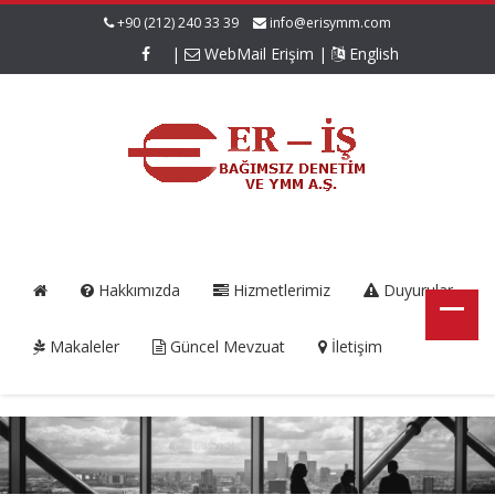
+90 (212) 240 33 39
info@erisymm.com
|
WebMail Erişim
|
English
Hakkımızda
Hizmetlerimiz
Duyurular
Makaleler
Güncel Mevzuat
İletişim