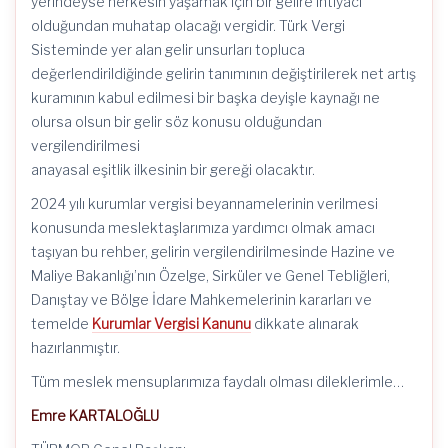
yerindeyse herkesin yaşamak için bir gelire ihtiyacı
olduğundan muhatap olacağı vergidir. Türk Vergi
Sisteminde yer alan gelir unsurları topluca
değerlendirildiğinde gelirin tanımının değiştirilerek net artış
kuramının kabul edilmesi bir başka deyişle kaynağı ne
olursa olsun bir gelir söz konusu olduğundan
vergilendirilmesi
anayasal eşitlik ilkesinin bir gereği olacaktır.
2024 yılı kurumlar vergisi beyannamelerinin verilmesi
konusunda meslektaşlarımıza yardımcı olmak amacı
taşıyan bu rehber, gelirin vergilendirilmesinde Hazine ve
Maliye Bakanlığı’nın Özelge, Sirküler ve Genel Tebliğleri,
Danıştay ve Bölge İdare Mahkemelerinin kararları ve
temelde
Kurumlar Vergisi Kanunu
dikkate alınarak
hazırlanmıştır.
Tüm meslek mensuplarımıza faydalı olması dileklerimle…
Emre KARTALOĞLU