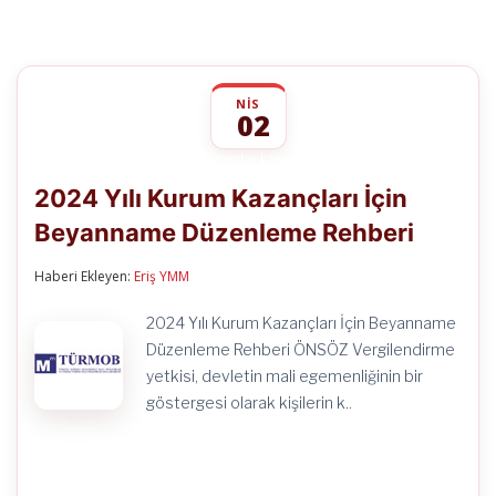
NIS
02
2024
yorumlar kapalı
Yılı
2024 Yılı Kurum Kazançları İçin
Kurum
Kazançları
Beyanname Düzenleme Rehberi
İçin
Beyanname
Düzenleme
Haberi Ekleyen:
Eriş YMM
Rehberi
için
2024 Yılı Kurum Kazançları İçin Beyanname
Düzenleme Rehberi ÖNSÖZ Vergilendirme
yetkisi, devletin mali egemenliğinin bir
göstergesi olarak kişilerin k..