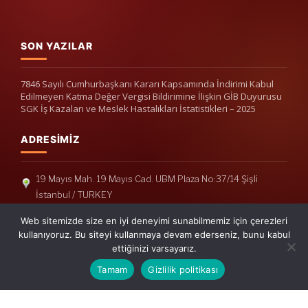
SON YAZILAR
7846 Sayılı Cumhurbaşkanı Kararı Kapsamında İndirimi Kabul
Edilmeyen Katma Değer Vergisi Bildirimine İlişkin GİB Duyurusu
SGK İş Kazaları ve Meslek Hastalıkları İstatistikleri – 2025
ADRESIMIZ
19 Mayıs Mah. 19 Mayıs Cad. UBM Plaza No:37/14 Şişli
İstanbul / TURKEY
Telefon: +90(212) 240 33 39
Web sitemizde size en iyi deneyimi sunabilmemiz için çerezleri
Telefon: +90(212) 248 19 36
kullanıyoruz. Bu siteyi kullanmaya devam ederseniz, bunu kabul
ettiğinizi varsayarız.
info@erisymm.com
Tamam
Gizlilik politikası
PRATIK MENÜ