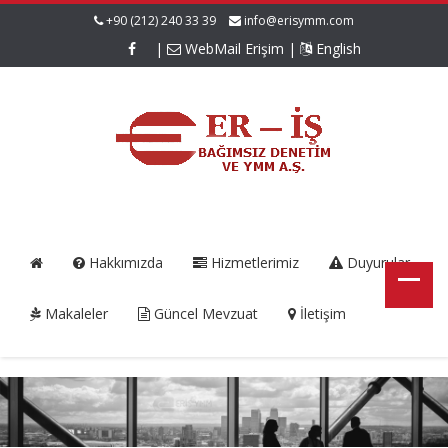
+90 (212) 240 33 39
info@erisymm.com
|
WebMail Erişim
|
English
Hakkımızda
Hizmetlerimiz
Duyurular
Makaleler
Güncel Mevzuat
İletişim