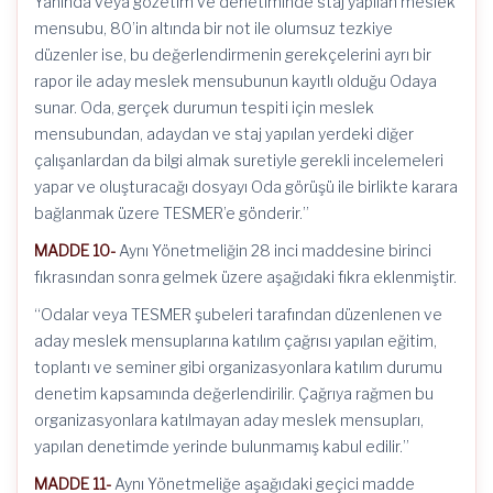
Yanında veya gözetim ve denetiminde staj yapılan meslek
mensubu, 80’in altında bir not ile olumsuz tezkiye
düzenler ise, bu değerlendirmenin gerekçelerini ayrı bir
rapor ile aday meslek mensubunun kayıtlı olduğu Odaya
sunar. Oda, gerçek durumun tespiti için meslek
mensubundan, adaydan ve staj yapılan yerdeki diğer
çalışanlardan da bilgi almak suretiyle gerekli incelemeleri
yapar ve oluşturacağı dosyayı Oda görüşü ile birlikte karara
bağlanmak üzere TESMER’e gönderir.”
MADDE 10-
Aynı Yönetmeliğin 28 inci maddesine birinci
fıkrasından sonra gelmek üzere aşağıdaki fıkra eklenmiştir.
“Odalar veya TESMER şubeleri tarafından düzenlenen ve
aday meslek mensuplarına katılım çağrısı yapılan eğitim,
toplantı ve seminer gibi organizasyonlara katılım durumu
denetim kapsamında değerlendirilir. Çağrıya rağmen bu
organizasyonlara katılmayan aday meslek mensupları,
yapılan denetimde yerinde bulunmamış kabul edilir.”
MADDE 11-
Aynı Yönetmeliğe aşağıdaki geçici madde