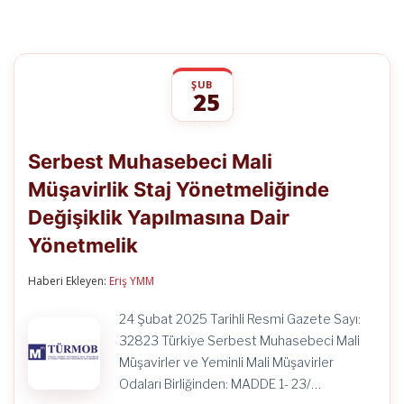
ŞUB
25
Serbest
yorumlar kapalı
Muhasebeci
Serbest Muhasebeci Mali
Mali
Müşavirlik
Müşavirlik Staj Yönetmeliğinde
Staj
Yönetmeliğinde
Değişiklik Yapılmasına Dair
Değişiklik
Yapılmasına
Yönetmelik
Dair
Yönetmelik
Haberi Ekleyen:
Eriş YMM
için
24 Şubat 2025 Tarihli Resmi Gazete Sayı:
32823 Türkiye Serbest Muhasebeci Mali
Müşavirler ve Yeminli Mali Müşavirler
Odaları Birliğinden: MADDE 1- 23/…