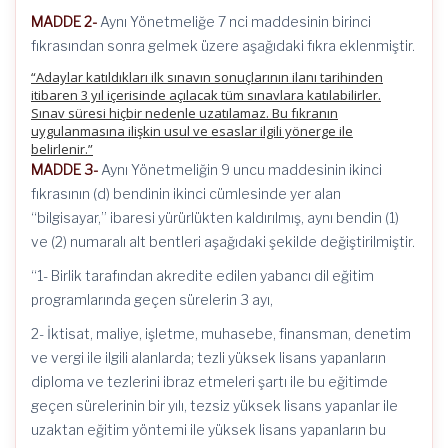
MADDE 2-
Aynı Yönetmeliğe 7 nci maddesinin birinci
fıkrasından sonra gelmek üzere aşağıdaki fıkra eklenmiştir.
“Adaylar katıldıkları ilk sınavın sonuçlarının ilanı tarihinden
itibaren 3 yıl içerisinde açılacak tüm sınavlara katılabilirler.
Sınav süresi hiçbir nedenle uzatılamaz. Bu fıkranın
uygulanmasına ilişkin usul ve esaslar ilgili yönerge ile
belirlenir.”
MADDE 3-
Aynı Yönetmeliğin 9 uncu maddesinin ikinci
fıkrasının (d) bendinin ikinci cümlesinde yer alan
“bilgisayar,” ibaresi yürürlükten kaldırılmış, aynı bendin (1)
ve (2) numaralı alt bentleri aşağıdaki şekilde değiştirilmiştir.
“1- Birlik tarafından akredite edilen yabancı dil eğitim
programlarında geçen sürelerin 3 ayı,
2- İktisat, maliye, işletme, muhasebe, finansman, denetim
ve vergi ile ilgili alanlarda; tezli yüksek lisans yapanların
diploma ve tezlerini ibraz etmeleri şartı ile bu eğitimde
geçen sürelerinin bir yılı, tezsiz yüksek lisans yapanlar ile
uzaktan eğitim yöntemi ile yüksek lisans yapanların bu