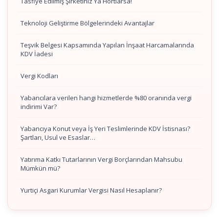
Tasfiye Edilmiş Şirketiniz Ya Hortlarsa!
Teknoloji Geliştirme Bölgelerindeki Avantajlar
Teşvik Belgesi Kapsamında Yapılan İnşaat Harcamalarında
KDV İadesi
Vergi Kodları
Yabancılara verilen hangi hizmetlerde %80 oranında vergi
indirimi Var?
Yabancıya Konut veya İş Yeri Teslimlerinde KDV İstisnası?
Şartları, Usul ve Esaslar…
Yatırıma Katkı Tutarlarının Vergi Borçlarından Mahsubu
Mümkün mü?
Yurtiçi Asgari Kurumlar Vergisi Nasıl Hesaplanır?