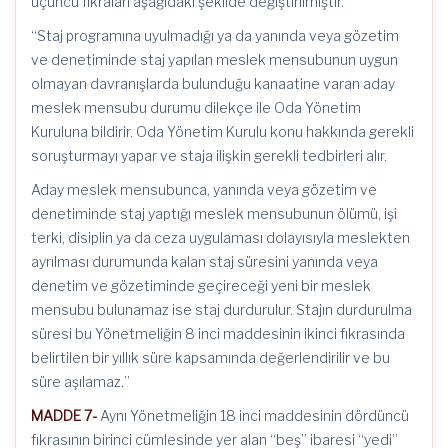
üçüncü fıkraları aşağıdaki şekilde değiştirilmiştir.
“Staj programına uyulmadığı ya da yanında veya gözetim
ve denetiminde staj yapılan meslek mensubunun uygun
olmayan davranışlarda bulunduğu kanaatine varan aday
meslek mensubu durumu dilekçe ile Oda Yönetim
Kuruluna bildirir. Oda Yönetim Kurulu konu hakkında gerekli
soruşturmayı yapar ve staja ilişkin gerekli tedbirleri alır.
Aday meslek mensubunca, yanında veya gözetim ve
denetiminde staj yaptığı meslek mensubunun ölümü, işi
terki, disiplin ya da ceza uygulaması dolayısıyla meslekten
ayrılması durumunda kalan staj süresini yanında veya
denetim ve gözetiminde geçireceği yeni bir meslek
mensubu bulunamaz ise staj durdurulur. Stajın durdurulma
süresi bu Yönetmeliğin 8 inci maddesinin ikinci fıkrasında
belirtilen bir yıllık süre kapsamında değerlendirilir ve bu
süre aşılamaz.”
MADDE 7-
Aynı Yönetmeliğin 18 inci maddesinin dördüncü
fıkrasının birinci cümlesinde yer alan “beş” ibaresi “yedi”