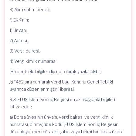
3) Alım satım bedeli.
f) EKK’nın;
1) Ünvanı.
2) Adresi.
3) Vergi dairesi.
4) Vergi kimlik numarası.
(Bu bentteki bilgiler dip not olarak yazılacaktır.)
g) “452 sıra numaralı Vergi Usul Kanunu Genel Tebliği
uyarınca düzenlenmiştir.” ibaresi.
3.3. ELÜS İşlem Sonuç Belgesi en az aşağıdaki bilgileri
ihtiva eder:
a) Borsa üyesinin ünvanı, vergi dairesi ve vergi kimlik
numarası, birim/şube kodu (ELÜS İşlem Sonuç Belgesini
düzenleyen her müstakil şube veya birimi tanıtmak üzere