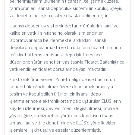
belirlenmiş tarım ürünlerinin ticaretini geliştirmek üzere,
tarım ürünleri lisanslı depoculuk sisteminin kuruluş, işleyiş
ve denetimine ilişkin usul ve esaslar belirlenmiştir.
Lisanslı depoculuk sisteminde; tarım ürünlerinin sınıf ve
kaliteleri yetkili sınıflandırıcı olarak isimlendirilen
laboratuvarlarca belirlenmekte, ardından, lisanslı
depolarda depolanmakta ve bu ürünlerin ticareti, ürünün
mülkiyetini temsilen lisanslı depo işletmesince
düzenlenen ürün senetleri vasıtasıyla Ticaret Bakanlığınca
yetkilendirilen ticaret borsalarında yapılmaktadır.
Elektronik Ürün Senedi Yönetmeliğinde ise basılı ürün
senedi hükmünde olmak üzere depolamak amacıyla
teslim ve kabul edilen ürünler için lisanslı depo
işletmelerince elektronik ortamda oluşturulan ELÜS’lerin
kayden izlenmesi, devredilmesi, değiştirilmesi, iptali ve
güvenliğine, bu hizmetleri yürütecek kuruluşun lisans
alması, faaliyeti ile denetimine ve ELÜS’e yönelik diğer
işlemlere ilişkin usul ve esaslar düzenlenmiştir.