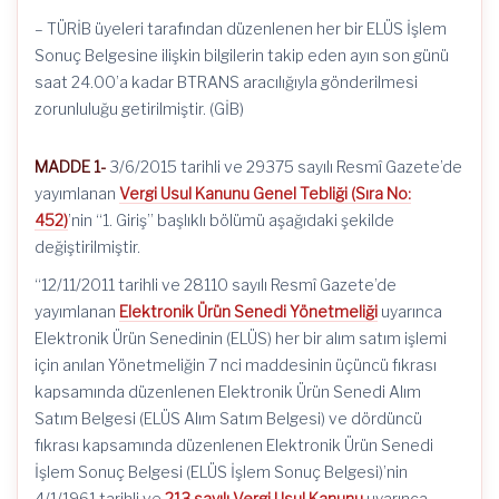
– TÜRİB üyeleri tarafından düzenlenen her bir ELÜS İşlem
Sonuç Belgesine ilişkin bilgilerin takip eden ayın son günü
saat 24.00’a kadar BTRANS aracılığıyla gönderilmesi
zorunluluğu getirilmiştir. (GİB)
MADDE 1-
3/6/2015 tarihli ve 29375 sayılı Resmî Gazete’de
yayımlanan
Vergi Usul Kanunu Genel Tebliği (Sıra No:
452)
’nin “1. Giriş” başlıklı bölümü aşağıdaki şekilde
değiştirilmiştir.
“12/11/2011 tarihli ve 28110 sayılı Resmî Gazete’de
yayımlanan
Elektronik Ürün Senedi Yönetmeliği
uyarınca
Elektronik Ürün Senedinin (ELÜS) her bir alım satım işlemi
için anılan Yönetmeliğin 7 nci maddesinin üçüncü fıkrası
kapsamında düzenlenen Elektronik Ürün Senedi Alım
Satım Belgesi (ELÜS Alım Satım Belgesi) ve dördüncü
fıkrası kapsamında düzenlenen Elektronik Ürün Senedi
İşlem Sonuç Belgesi (ELÜS İşlem Sonuç Belgesi)’nin
4/1/1961 tarihli ve
213 sayılı Vergi Usul Kanunu
uyarınca