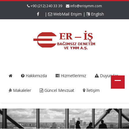
+90 (212) 240 33 39
info@erisymm.com
|
WebMail Erişim
|
English
Hakkımızda
Hizmetlerimiz
Duyurular
Makaleler
Güncel Mevzuat
İletişim