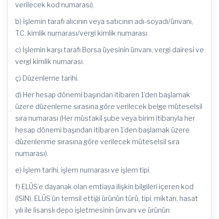
verilecek kod numarası).
b) İşlemin tarafı alıcının veya satıcının adı-soyadı/ünvanı,
T.C. kimlik numarası/vergi kimlik numarası.
c) İşlemin karşı tarafı Borsa üyesinin ünvanı, vergi dairesi ve
vergi kimlik numarası.
ç) Düzenleme tarihi.
d) Her hesap dönemi başından itibaren 1’den başlamak
üzere düzenleme sırasına göre verilecek belge müteselsil
sıra numarası (Her müstakil şube veya birim itibarıyla her
hesap dönemi başından itibaren 1’den başlamak üzere
düzenlenme sırasına göre verilecek müteselsil sıra
numarası).
e) İşlem tarihi, işlem numarası ve işlem tipi.
f) ELÜS’e dayanak olan emtiaya ilişkin bilgileri içeren kod
(ISIN), ELÜS’ün temsil ettiği ürünün türü, tipi, miktarı, hasat
yılı ile lisanslı depo işletmesinin ünvanı ve ürünün