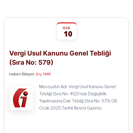
OCA
10
Vergi
yorumlar kapalı
Usul
Vergi Usul Kanunu Genel Tebliği
Kanunu
Genel
(Sıra No: 579)
Tebliği
(Sıra
No:
Haberi Ekleyen:
Eriş YMM
579)
için
Mevzuatın Adı: Vergi Usul Kanunu Genel
Tebliği (Sıra No: 452)’nde Değişiklik
Yapılmasına Dair Tebliğ (Sıra No: 579) 08
Ocak 2025 Tarihli Resmi Gazete…