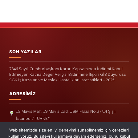
SON YAZILAR
7846 Sayılı Cumhurbaşkanı Kararı Kapsamında İndirimi Kabul
Edilmeyen Katma Değer Vergisi Bildirimine İlişkin GİB Duyurusu
SGK İş Kazaları ve Meslek Hastalıkları İstatistikleri – 2025
ADRESIMIZ
19 Mayıs Mah. 19 Mayıs Cad. UBM Plaza No:37/14 Şişli
İstanbul / TURKEY
Telefon: +90(212) 240 33 39
Web sitemizde size en iyi deneyimi sunabilmemiz için çerezleri
Telefon: +90(212) 248 19 36
kullanıyoruz. Bu siteyi kullanmaya devam ederseniz, bunu kabul