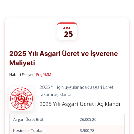
ARA
25
2025
yorumlar kapalı
Yılı
2025 Yılı Asgari Ücret ve İşverene
Asgari
Ücret
Maliyeti
ve
İşverene
Maliyeti
Haberi Ekleyen:
Eriş YMM
için
2025 Yılı için uygulanacak asgari ücret
rakamı açıklandı
2025 Yılı Asgari Ücreti Açıklandı
Asgari Ücret Brüt
26.005,20
Kesintiler Toplamı
3.900,78