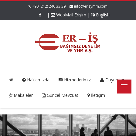
+90 (212) 240 33 39
info@erisymm.com
|
WebMail Erişim
|
English
Hakkımızda
Hizmetlerimiz
Duyurular
Makaleler
Güncel Mevzuat
İletişim