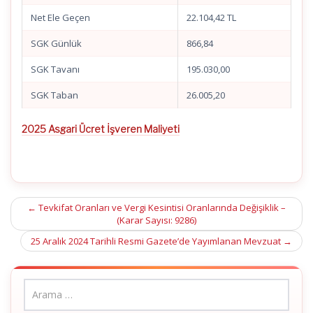
Net Ele Geçen
22.104,42 TL
SGK Günlük
866,84
SGK Tavanı
195.030,00
SGK Taban
26.005,20
2025 Asgari Ücret İşveren Maliyeti
Post
←
Tevkifat Oranları ve Vergi Kesintisi Oranlarında Değişiklik –
(Karar Sayısı: 9286)
navigation
25 Aralık 2024 Tarihli Resmi Gazete’de Yayımlanan Mevzuat
→