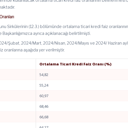
inde kullanılacak ortalama ticari kredi faiz oranlarının belirlenmesi 
maktadır.
Oranları
unu Sirkülerinin (12.3.) bölümünde ortalama ticari kredi faiz oranlarını
e Başkanlığımızca ayrıca açıklanacağı belirtilmişti.
4/Şubat, 2024/Mart, 2024/Nisan, 2024/Mayıs ve 2024/ Haziran ayl
aiz oranlarına aşağıda yer verilmiştir.
Ortalama Ticari Kredi Faiz Oranı (%)
54,82
55,24
60,97
68,46
66,68
64,27