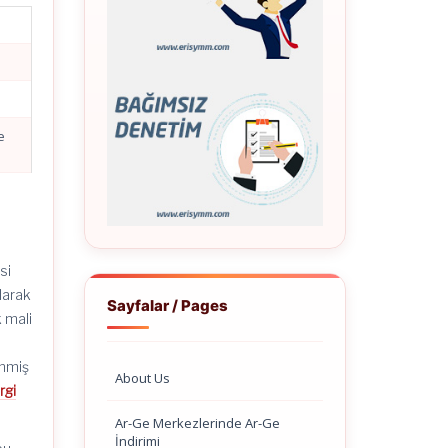
e
si
larak
Sayfalar / Pages
 mali
enmiş
About Us
rgi
Ar-Ge Merkezlerinde Ar-Ge
İndirimi