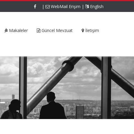
|
WebMail Erişim
|
English
Makaleler
Güncel Mevzuat
İletişim