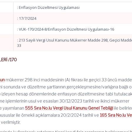
: Enflasyon Düzeltmesi Uygulaması
: 17/7/2024
: VUK-170/2024-8/Enflasyon Düzeltmesi Uygulaması-16
: 213 Sayılı Vergi Usul Kanunu Mükerrer Madde 298, Geçici Madd
33
ERİ /170
nun
mükerrer 298 inci maddesinin (A) fıkrası ile geçici 33 üncü madde
 sonunda ve düzeltme şartlarının gerçekleşmesine/varlığına bağlı o
il) izleyen hesap dönemlerinde enflasyon düzeltmesine tabi tutulacak
e işlemlerinin usul ve esasları 30/12/2023 tarihli ve ikinci mükerrer
de yayımlanan
555 Sıra No.lu Vergi Usul Kanunu Genel Tebliği
ile belirl
ususlar ile örnekli açıklamalara 20/2/2024 tarihli ve
165 Sıra No.lu Ve
verilmiştir.