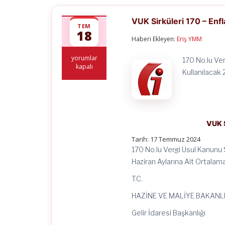
VUK Sirküleri 170 – En
TEM
18
Haberi Ekleyen:
Eriş YMM
VUK
yorumlar
170 No.lu Ver
Sirküleri
kapalı
Kullanılacak
170
–
Enflasyon
Düzeltmesi
Uygulaması
için
VUK S
Tarih: 17 Temmuz 2024
170 No.lu Vergi Usul Kanunu 
Haziran Aylarına Ait Ortalama 
T.C.
HAZİNE VE MALİYE BAKANLI
Gelir İdaresi Başkanlığı