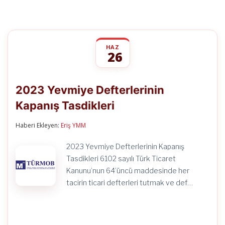
HAZ
26
2023
yorumlar kapalı
Yevmiye
2023 Yevmiye Defterlerinin
Defterlerinin
Kapanış
Kapanış Tasdikleri
Tasdikleri
için
Haberi Ekleyen:
Eriş YMM
2023 Yevmiye Defterlerinin Kapanış
Tasdikleri 6102 sayılı Türk Ticaret
Kanunu’nun 64’üncü maddesinde her
tacirin ticari defterleri tutmak ve def…