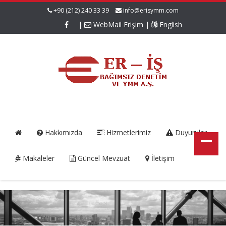
+90 (212) 240 33 39
info@erisymm.com
|
WebMail Erişim
|
English
Hakkımızda
Hizmetlerimiz
Duyurular
Makaleler
Güncel Mevzuat
İletişim