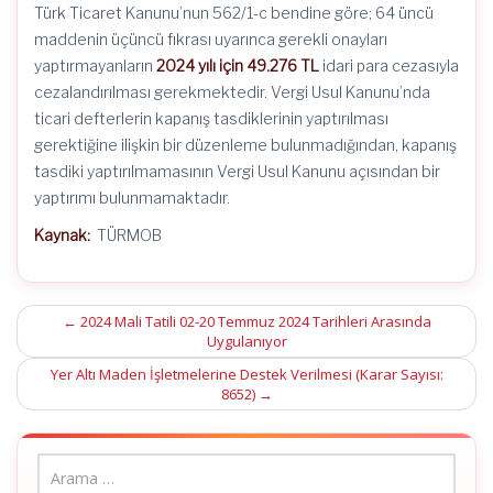
Türk Ticaret Kanunu’nun 562/1-c bendine göre; 64 üncü
maddenin üçüncü fıkrası uyarınca gerekli onayları
yaptırmayanların
2024 yılı için 49.276 TL
idari para cezasıyla
cezalandırılması gerekmektedir. Vergi Usul Kanunu’nda
ticari defterlerin kapanış tasdiklerinin yaptırılması
gerektiğine ilişkin bir düzenleme bulunmadığından, kapanış
tasdiki yaptırılmamasının Vergi Usul Kanunu açısından bir
yaptırımı bulunmamaktadır.
Kaynak:
TÜRMOB
Post
←
2024 Mali Tatili 02-20 Temmuz 2024 Tarihleri Arasında
Uygulanıyor
navigation
Yer Altı Maden İşletmelerine Destek Verilmesi (Karar Sayısı:
8652)
→