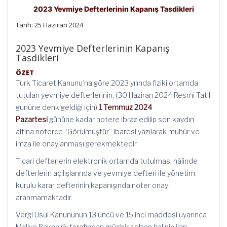
2023 Yevmiye Defterlerinin Kapanış Tasdikleri
Tarih: 25 Haziran 2024
2023 Yevmiye Defterlerinin Kapanış
Tasdikleri
ÖZET
Türk Ticaret Kanunu’na göre 2023 yılında fiziki ortamda
tutulan yevmiye defterlerinin, (30 Haziran 2024 Resmi Tatil
gününe denk geldiği için)
1 Temmuz 2024
Pazartesi
gününe kadar notere ibraz edilip son kaydın
altına noterce “Görülmüştür” ibaresi yazılarak mühür ve
imza ile onaylanması gerekmektedir.
Ticari defterlerin elektronik ortamda tutulması hâlinde
defterlerin açılışlarında ve yevmiye defteri ile yönetim
kurulu karar defterinin kapanışında noter onayı
aranmamaktadır.
Vergi Usul Kanununun 13 üncü ve 15 inci maddesi uyarınca
Maliye Bakanlığı tarafından mücbir sebep halinin ilan