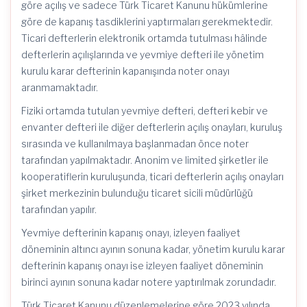
göre açılış ve sadece Türk Ticaret Kanunu hükümlerine
göre de kapanış tasdiklerini yaptırmaları gerekmektedir.
Ticari defterlerin elektronik ortamda tutulması hâlinde
defterlerin açılışlarında ve yevmiye defteri ile yönetim
kurulu karar defterinin kapanışında noter onayı
aranmamaktadır.
Fiziki ortamda tutulan yevmiye defteri, defteri kebir ve
envanter defteri ile diğer defterlerin açılış onayları, kuruluş
sırasında ve kullanılmaya başlanmadan önce noter
tarafından yapılmaktadır. Anonim ve limited şirketler ile
kooperatiflerin kuruluşunda, ticari defterlerin açılış onayları
şirket merkezinin bulunduğu ticaret sicili müdürlüğü
tarafından yapılır.
Yevmiye defterinin kapanış onayı, izleyen faaliyet
döneminin altıncı ayının sonuna kadar, yönetim kurulu karar
defterinin kapanış onayı ise izleyen faaliyet döneminin
birinci ayının sonuna kadar notere yaptırılmak zorundadır.
Türk Ticaret Kanunu düzenlemelerine göre 2023 yılında