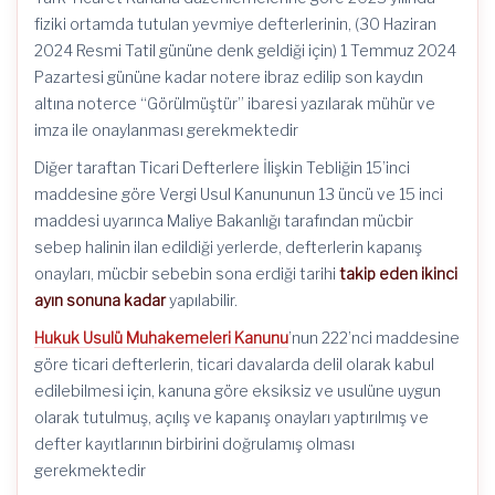
fiziki ortamda tutulan yevmiye defterlerinin, (30 Haziran
2024 Resmi Tatil gününe denk geldiği için) 1 Temmuz 2024
Pazartesi gününe kadar notere ibraz edilip son kaydın
altına noterce “Görülmüştür” ibaresi yazılarak mühür ve
imza ile onaylanması gerekmektedir
Diğer taraftan Ticari Defterlere İlişkin Tebliğin 15’inci
maddesine göre Vergi Usul Kanununun 13 üncü ve 15 inci
maddesi uyarınca Maliye Bakanlığı tarafından mücbir
sebep halinin ilan edildiği yerlerde, defterlerin kapanış
onayları, mücbir sebebin sona erdiği tarihi
takip eden ikinci
ayın sonuna kadar
yapılabilir.
Hukuk Usulü Muhakemeleri Kanunu
’nun 222’nci maddesine
göre ticari defterlerin, ticari davalarda delil olarak kabul
edilebilmesi için, kanuna göre eksiksiz ve usulüne uygun
olarak tutulmuş, açılış ve kapanış onayları yaptırılmış ve
defter kayıtlarının birbirini doğrulamış olması
gerekmektedir