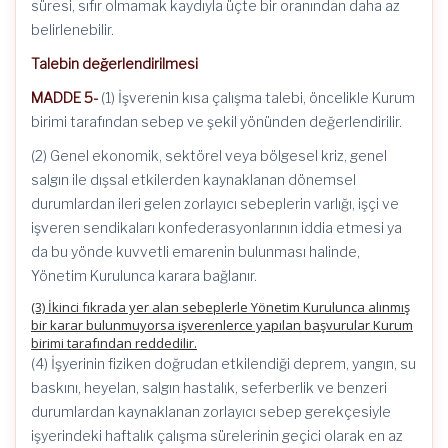
süresi, sıfır olmamak kaydıyla üçte bir oranından daha az
belirlenebilir.
Talebin değerlendirilmesi
MADDE 5-
(1) İşverenin kısa çalışma talebi, öncelikle Kurum
birimi tarafından sebep ve şekil yönünden değerlendirilir.
(2) Genel ekonomik, sektörel veya bölgesel kriz, genel
salgın ile dışsal etkilerden kaynaklanan dönemsel
durumlardan ileri gelen zorlayıcı sebeplerin varlığı, işçi ve
işveren sendikaları konfederasyonlarının iddia etmesi ya
da bu yönde kuvvetli emarenin bulunması halinde,
Yönetim Kurulunca karara bağlanır.
(3) İkinci fıkrada yer alan sebeplerle Yönetim Kurulunca alınmış
bir karar bulunmuyorsa işverenlerce yapılan başvurular Kurum
birimi tarafından reddedilir.
(4) İşyerinin fiziken doğrudan etkilendiği deprem, yangın, su
baskını, heyelan, salgın hastalık, seferberlik ve benzeri
durumlardan kaynaklanan zorlayıcı sebep gerekçesiyle
işyerindeki haftalık çalışma sürelerinin geçici olarak en az