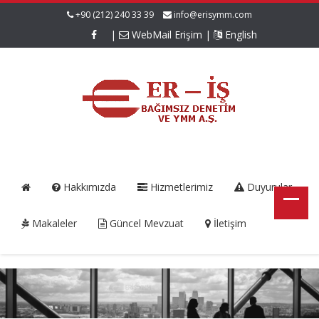
+90 (212) 240 33 39
info@erisymm.com
|
WebMail Erişim
|
English
Hakkımızda
Hizmetlerimiz
Duyurular
Makaleler
Güncel Mevzuat
İletişim