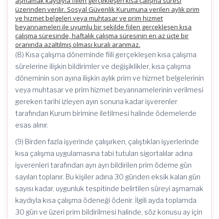
aşmamak kaydıyla fiilen gerçekleşen kısa çalışma süresi
üzerinden verilir. Sosyal Güvenlik Kurumuna verilen aylık prim
ve hizmet belgeleri veya muhtasar ve prim hizmet
beyannameleri ile uyumlu bir şekilde fiilen gerçekleşen kısa
çalışma süresinde, haftalık çalışma süresinin en az üçte bir
oranında azaltılmış olması kuralı aranmaz.
(8) Kısa çalışma döneminde fiili gerçekleşen kısa çalışma
sürelerine ilişkin bildirimler ve değişiklikler, kısa çalışma
döneminin son ayına ilişkin aylık prim ve hizmet belgelerinin
veya muhtasar ve prim hizmet beyannamelerinin verilmesi
gereken tarihi izleyen ayın sonuna kadar işverenler
tarafından Kurum birimine iletilmesi halinde ödemelerde
esas alınır.
(9) Birden fazla işyerinde çalışırken, çalıştıkları işyerlerinde
kısa çalışma uygulamasına tabi tutulan sigortalılar adına
işverenleri tarafından ayrı ayrı bildirilen prim ödeme gün
sayıları toplanır. Bu kişiler adına 30 günden eksik kalan gün
sayısı kadar, uygunluk tespitinde belirtilen süreyi aşmamak
kaydıyla kısa çalışma ödeneği ödenir. İlgili ayda toplamda
30 gün ve üzeri prim bildirilmesi halinde, söz konusu ay için