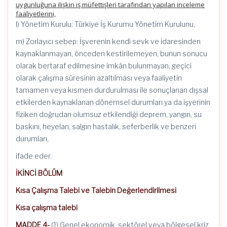
uygunluğuna ilişkin iş müfettişleri tarafından yapılan inceleme
faaliyetlerini,
l) Yönetim Kurulu: Türkiye İş Kurumu Yönetim Kurulunu,
m) Zorlayıcı sebep: İşverenin kendi sevk ve idaresinden
kaynaklanmayan, önceden kestirilemeyen, bunun sonucu
olarak bertaraf edilmesine imkân bulunmayan, geçici
olarak çalışma süresinin azaltılması veya faaliyetin
tamamen veya kısmen durdurulması ile sonuçlanan dışsal
etkilerden kaynaklanan dönemsel durumları ya da işyerinin
fiziken doğrudan olumsuz etkilendiği deprem, yangın, su
baskını, heyelan, salgın hastalık, seferberlik ve benzeri
durumları,
ifade eder.
İKİNCİ BÖLÜM
Kısa Çalışma Talebi ve Talebin Değerlendirilmesi
Kısa çalışma talebi
MADDE 4-
(1) Genel ekonomik, sektörel veya bölgesel kriz,