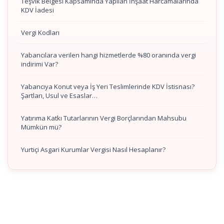
Teşvik Belgesi Kapsamında Yapılan İnşaat Harcamalarında
KDV İadesi
Vergi Kodları
Yabancılara verilen hangi hizmetlerde %80 oranında vergi
indirimi Var?
Yabancıya Konut veya İş Yeri Teslimlerinde KDV İstisnası?
Şartları, Usul ve Esaslar…
Yatırıma Katkı Tutarlarının Vergi Borçlarından Mahsubu
Mümkün mü?
Yurtiçi Asgari Kurumlar Vergisi Nasıl Hesaplanır?