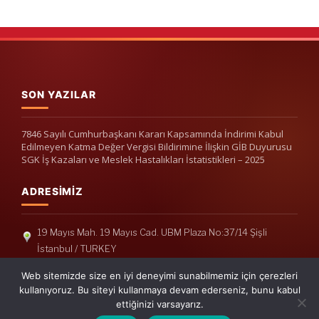
SON YAZILAR
7846 Sayılı Cumhurbaşkanı Kararı Kapsamında İndirimi Kabul
Edilmeyen Katma Değer Vergisi Bildirimine İlişkin GİB Duyurusu
SGK İş Kazaları ve Meslek Hastalıkları İstatistikleri – 2025
ADRESIMIZ
19 Mayıs Mah. 19 Mayıs Cad. UBM Plaza No:37/14 Şişli
İstanbul / TURKEY
Telefon: +90(212) 240 33 39
Web sitemizde size en iyi deneyimi sunabilmemiz için çerezleri
Telefon: +90(212) 248 19 36
kullanıyoruz. Bu siteyi kullanmaya devam ederseniz, bunu kabul
ettiğinizi varsayarız.
info@erisymm.com