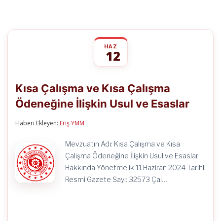
HAZ
12
Kısa
yorumlar kapalı
Çalışma
Kısa Çalışma ve Kısa Çalışma
ve
Kısa
Ödeneğine İlişkin Usul ve Esaslar
Çalışma
Ödeneğine
İlişkin
Haberi Ekleyen:
Eriş YMM
Usul
ve
Mevzuatın Adı: Kısa Çalışma ve Kısa
Esaslar
için
Çalışma Ödeneğine İlişkin Usul ve Esaslar
Hakkında Yönetmelik 11 Haziran 2024 Tarihli
Resmi Gazete Sayı: 32573 Çal…