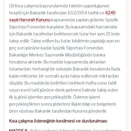
(3) Kısa çalışma başvurularında talebin uygunluğunun
tespiti için Bakanlık tarafından 10/2/1954 tarihli ve
6245
sayılı Harcırah Kanunu
kapsamında yapılan giderler İşsizlik
Sigortası Fonundan karşılanır. Bu kapsamdaki harcamalar
için Bakanlık tarafından belirlenecek tutar her ayın 25’inde
talep edilir. Talep edilen bu tutar, bildirimin yapıldığı ayın en
geç son gününe kadar İşsizlik Sigortası Fonundan,
Bakanlığın Merkez Saymanlık Müdürlüğünün banka
hesabına aktarılır. Bu madde kapsamında aktarılan
tutarlardan, herhangi bir sebeple Bakanlık hesabında fazla
kalan miktarlar, bir sonraki ayda talep edilecek miktardan
düşülür. Bu maddede belirtilen tarihlerin hafta sonu tatili
veya resmi tatil gününe denk gelmesi halinde takip eden
ilk iş günü işlemler gerçekleştirilir. Ödeme işlemi
gerçekleştikten sonra giderlere ilişkin bilgi ve belgelerin
birer nüshası Bakanlık tarafından Kuruma gönderilir.
Kısa çalışma ödeneğinin kesilmesi ve durdurulması
MADDE 9-
(1) Kısa çalışma ödeneği alanların, kısa çalışmaya