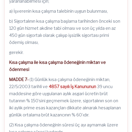
yararlanabilmesi için;
a) İşverenin kısa çalışma talebinin uygun bulunması,
b) Sigortalının kısa çalışma başlama tarihinden önceki son
120 gün hizmet akdine tabi olması ve son üç yılda en az
450 gün sigortalı olarak çalışıp işsizlik sigortası primi
ödemiş olması,
gerekir.
Kısa çalışma ile kısa çalışma ödeneğinin miktarı ve
ödenmesi
MADDE 7-
(1) Günlük kısa çalışma ödeneğinin miktarı,
22/5/2003 tarihli ve
4857 sayılı İş Kanununun
39 uncu
maddesine göre uygulanan aylık asgari ücretin brüt
tutarının % 150’sini geçmemek üzere, sigortalının son on
iki aylık prime esas kazançları dikkate alınarak hesaplanan
günlük ortalama brüt kazancının % 60’ıdır.
(2) Kısa çalışma ödeneğinin süresi üç ayı aşmamak üzere
kısa çalışma süresi kadardır.