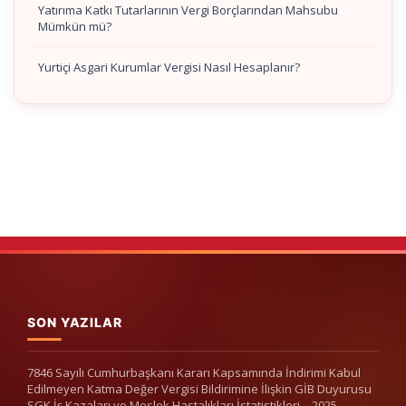
Yatırıma Katkı Tutarlarının Vergi Borçlarından Mahsubu
Mümkün mü?
Yurtiçi Asgari Kurumlar Vergisi Nasıl Hesaplanır?
SON YAZILAR
7846 Sayılı Cumhurbaşkanı Kararı Kapsamında İndirimi Kabul
Edilmeyen Katma Değer Vergisi Bildirimine İlişkin GİB Duyurusu
SGK İş Kazaları ve Meslek Hastalıkları İstatistikleri – 2025