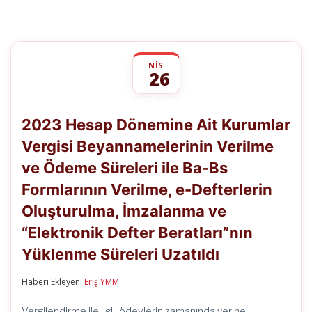
NIS
26
2023
yorumlar kapalı
Hesap
2023 Hesap Dönemine Ait Kurumlar
Dönemine
Ait
Vergisi Beyannamelerinin Verilme
Kurumlar
Vergisi
ve Ödeme Süreleri ile Ba-Bs
Beyannamelerinin
Verilme
Formlarının Verilme, e-Defterlerin
ve
Ödeme
Oluşturulma, İmzalanma ve
Süreleri
“Elektronik Defter Beratları”nın
ile
Ba-
Yüklenme Süreleri Uzatıldı
Bs
Formlarının
Verilme,
Haberi Ekleyen:
Eriş YMM
e-
Defterlerin
Vergilendirme ile ilgili ödevlerin zamanında yerine