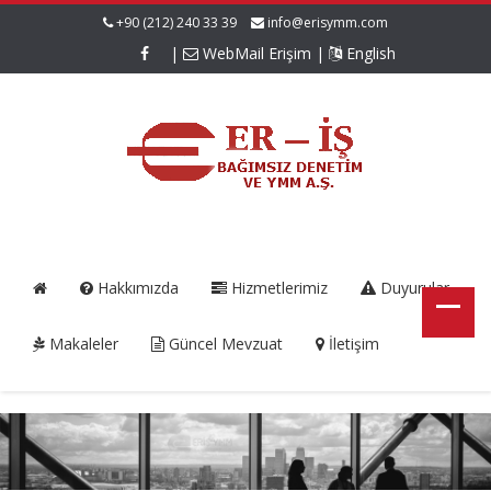
+90 (212) 240 33 39
info@erisymm.com
|
WebMail Erişim
|
English
Hakkımızda
Hizmetlerimiz
Duyurular
Makaleler
Güncel Mevzuat
İletişim