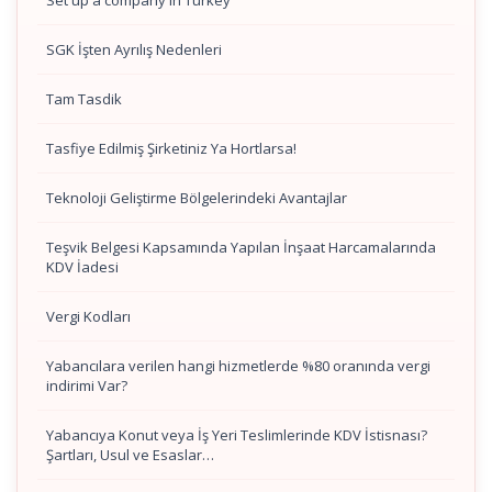
Set up a company in Turkey
SGK İşten Ayrılış Nedenleri
Tam Tasdik
Tasfiye Edilmiş Şirketiniz Ya Hortlarsa!
Teknoloji Geliştirme Bölgelerindeki Avantajlar
Teşvik Belgesi Kapsamında Yapılan İnşaat Harcamalarında
KDV İadesi
Vergi Kodları
Yabancılara verilen hangi hizmetlerde %80 oranında vergi
indirimi Var?
Yabancıya Konut veya İş Yeri Teslimlerinde KDV İstisnası?
Şartları, Usul ve Esaslar…