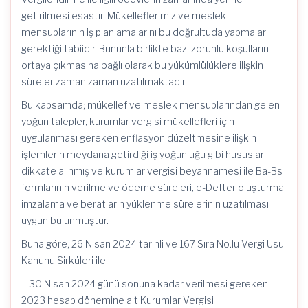
Oluşturulma,
İmzalanma
getirilmesi esastır. Mükelleflerimiz ve meslek
ve
mensuplarının iş planlamalarını bu doğrultuda yapmaları
“Elektronik
Defter
gerektiği tabiidir. Bununla birlikte bazı zorunlu koşulların
Beratları”nın
ortaya çıkmasına bağlı olarak bu yükümlülüklere ilişkin
Yüklenme
süreler zaman zaman uzatılmaktadır.
Süreleri
Uzatıldı
Bu kapsamda; mükellef ve meslek mensuplarından gelen
için
yoğun talepler, kurumlar vergisi mükellefleri için
uygulanması gereken enflasyon düzeltmesine ilişkin
işlemlerin meydana getirdiği iş yoğunluğu gibi hususlar
dikkate alınmış ve kurumlar vergisi beyannamesi ile Ba-Bs
formlarının verilme ve ödeme süreleri, e-Defter oluşturma,
imzalama ve beratların yüklenme sürelerinin uzatılması
uygun bulunmuştur.
Buna göre, 26 Nisan 2024 tarihli ve 167 Sıra No.lu Vergi Usul
Kanunu Sirküleri ile;
– 30 Nisan 2024 günü sonuna kadar verilmesi gereken
2023 hesap dönemine ait Kurumlar Vergisi