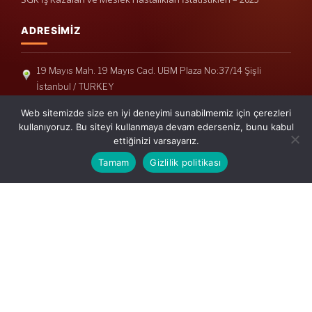
ADRESIMIZ
19 Mayıs Mah. 19 Mayıs Cad. UBM Plaza No:37/14 Şişli
İstanbul / TURKEY
Telefon: +90(212) 240 33 39
Web sitemizde size en iyi deneyimi sunabilmemiz için çerezleri
Telefon: +90(212) 248 19 36
kullanıyoruz. Bu siteyi kullanmaya devam ederseniz, bunu kabul
ettiğinizi varsayarız.
info@erisymm.com
Tamam
Gizlilik politikası
PRATIK MENÜ
Ana Sayfa
Hakkımızda
Hizmetlerimiz
Güncel Mevzuat
İletişim