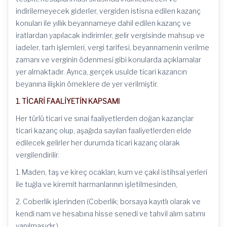
indirilemeyecek giderler, vergiden istisna edilen kazanç
konuları ile yıllık beyannameye dahil edilen kazanç ve
iratlardan yapılacak indirimler, gelir vergisinde mahsup ve
iadeler, tarh işlemleri, vergi tarifesi, beyannamenin verilme
zamanı ve verginin ödenmesi gibi konularda açıklamalar
yer almaktadır. Ayrıca, gerçek usulde ticari kazancın
beyanına ilişkin örneklere de yer verilmiştir.
1. TİCARİ FAALİYETİN KAPSAMI
Her türlü ticari ve sınai faaliyetlerden doğan kazançlar
ticari kazanç olup, aşağıda sayılan faaliyetlerden elde
edilecek gelirler her durumda ticari kazanç olarak
vergilendirilir.
1. Maden, taş ve kireç ocakları, kum ve çakıl istihsal yerleri
ile tuğla ve kiremit harmanlarının işletilmesinden,
2. Coberlik işlerinden (Coberlik; borsaya kayıtlı olarak ve
kendi nam ve hesabına hisse senedi ve tahvil alım satımı
yapılmasıdır.),