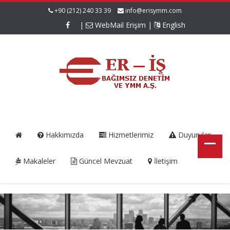
+90 (212) 240 33 39
info@erisymm.com
|
WebMail Erişim
|
English
Hakkımızda
Hizmetlerimiz
Duyurular
Makaleler
Güncel Mevzuat
İletişim