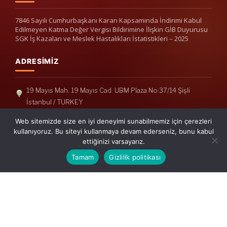
7846 Sayılı Cumhurbaşkanı Kararı Kapsamında İndirimi Kabul
Edilmeyen Katma Değer Vergisi Bildirimine İlişkin GİB Duyurusu
SGK İş Kazaları ve Meslek Hastalıkları İstatistikleri – 2025
ADRESIMIZ
19 Mayıs Mah. 19 Mayıs Cad. UBM Plaza No:37/14 Şişli
İstanbul / TURKEY
Telefon: +90(212) 240 33 39
Web sitemizde size en iyi deneyimi sunabilmemiz için çerezleri
Telefon: +90(212) 248 19 36
kullanıyoruz. Bu siteyi kullanmaya devam ederseniz, bunu kabul
ettiğinizi varsayarız.
info@erisymm.com
Tamam
Gizlilik politikası
PRATIK MENÜ
Ana Sayfa
Hakkımızda