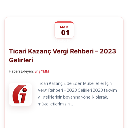
MAR
01
Ticari
yorumlar kapalı
Kazanç
Ticari Kazanç Vergi Rehberi – 2023
Vergi
Rehberi
Gelirleri
–
2023
Gelirleri
Haberi Ekleyen:
Eriş YMM
için
Ticari Kazanç Elde Eden Mükellefler İçin
Vergi Rehberi – 2023 Gelirleri 2023 takvim
yılı gelirlerinin beyanına yönelik olarak,
mükelleflerimizin…