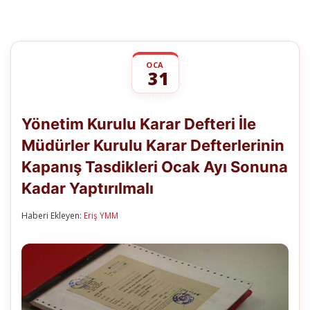
OCA
31
Yönetim
yorumlar kapalı
Kurulu
Yönetim Kurulu Karar Defteri İle
Karar
Defteri
Müdürler Kurulu Karar Defterlerinin
İle
Müdürler
Kapanış Tasdikleri Ocak Ayı Sonuna
Kurulu
Karar
Kadar Yaptırılmalı
Defterlerinin
Kapanış
Haberi Ekleyen:
Eriş YMM
Tasdikleri
Ocak
Ayı
Sonuna
Kadar
Yaptırılmalı
için