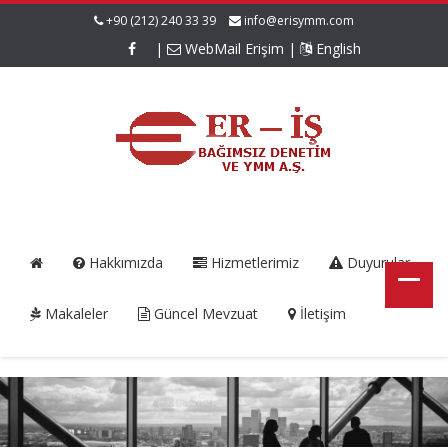
+90 (212) 240 33 39
info@erisymm.com
|
WebMail Erişim
|
English
Hakkımızda
Hizmetlerimiz
Duyurular
Makaleler
Güncel Mevzuat
İletişim