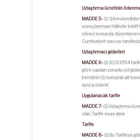
Uzlaştırma ücretinin ödenm
MADDE 5-
(1) Görevlendirile
sonuçlanması hâlinde teklif f
süreci sonunda düzenlenece
Cumhuriyet savcısı tarafından
Uzlaştırmacı giderleri
MADDE 6-
(1) 10/2/1954 tari
göre yapılan zorunlu yol gider
bendinin (1) numaralı alt be
ayrıca ödenir.
Uygulanacak tarife
MADDE 7-
(1) Uzlaştırma ücr
olan Tarife esas alınır.
Tarife
MADDE 8-
(1) Bu Tarifeye gö