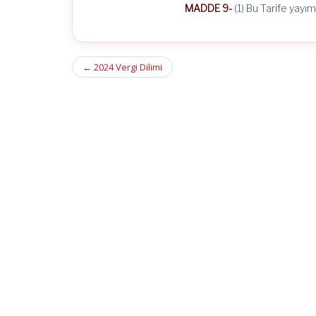
MADDE 9-
(1) Bu Tarife yayım
Post
←
2024 Vergi Dilimi
navigation