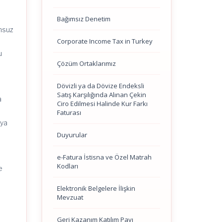
Bağımsız Denetim
umsuz
Corporate Income Tax in Turkey
u
Çözüm Ortaklarımız
Dövizli ya da Dövize Endeksli
Satış Karşılığında Alınan Çekin
a
Ciro Edilmesi Halinde Kur Farkı
Faturası
ıya
Duyurular
e-Fatura İstisna ve Özel Matrah
Kodları
e
Elektronik Belgelere İlişkin
Mevzuat
Geri Kazanım Katılım Payı