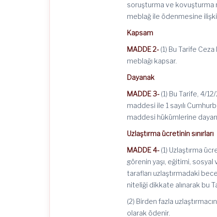
soruşturma ve kovuşturma ma
meblağ ile ödenmesine ilişkin
Kapsam
MADDE 2-
(1) Bu Tarife Cez
meblağı kapsar.
Dayanak
MADDE 3-
(1) Bu Tarife, 4/
maddesi ile 1 sayılı Cumhurb
maddesi hükümlerine dayanıl
Uzlaştırma ücretinin sınırları
MADDE 4-
(1) Uzlaştırma ücr
görenin yaşı, eğitimi, sosyal
tarafları uzlaştırmadaki bece
niteliği dikkate alınarak bu T
(2) Birden fazla uzlaştırmacın
olarak ödenir.