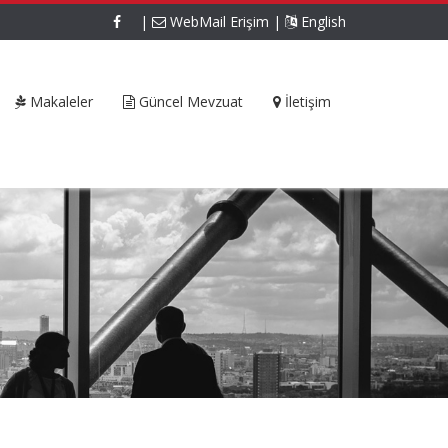
|
WebMail Erişim
|
English
Makaleler
Güncel Mevzuat
İletişim