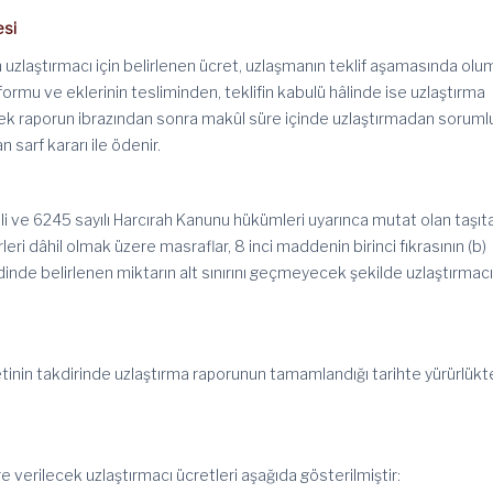
esi
n uzlaştırmacı için belirlenen ücret, uzlaşmanın teklif aşamasında ol
ormu ve eklerinin tesliminden, teklifin kabulü hâlinde ise uzlaştırma
k raporun ibrazından sonra makûl süre içinde uzlaştırmadan soruml
 sarf kararı ile ödenir.
hli ve 6245 sayılı Harcırah Kanunu hükümleri uyarınca mutat olan taşıt
leri dâhil olmak üzere masraflar, 8 inci maddenin birinci fıkrasının (b)
ndinde belirlenen miktarın alt sınırını geçmeyecek şekilde uzlaştırmac
etinin takdirinde uzlaştırma raporunun tamamlandığı tarihte yürürlükt
re verilecek uzlaştırmacı ücretleri aşağıda gösterilmiştir: