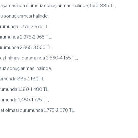
lif aşamasında olumsuz sonuçlanması hâlinde; 590-885 TL,
lu sonuçlanması halinde;
 durumunda 1.775-2.375 TL,
ı durumunda 2.375-2.965 TL,
ı durumunda 2.965-3.560 TL,
uzlaştırılması durumunda 3.560-4.155 TL,
msuz sonuçlanması hâlinde;
durumunda 885-1.180 TL,
durumunda 1.180-1.480 TL,
durumunda 1.480-1.775 TL,
taraf olması durumunda 1.775-2.070 TL,