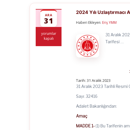
2024 Yılı Uzlaştırmacı A
ARA
31
Haberi Ekleyen:
Eriş YMM
2024
yorumlar
31 Aralık 202
Yılı
kapalı
Tarifesi …
Uzlaştırmacı
Asgari
Ücret
Tarifesi
için
Tarih: 31 Aralık 2023
31 Aralık 2023 Tarihli Resmi
Sayı: 32416
Adalet Bakanlığından:
Amaç
MADDE 1-
(1) Bu Tarifenin am