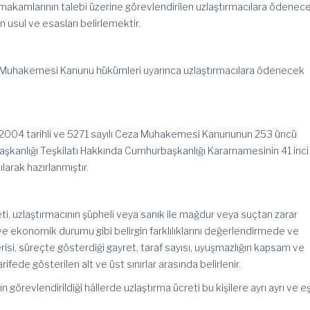
kamlarının talebi üzerine görevlendirilen uzlaştırmacılara ödenec
 usul ve esasları belirlemektir.
a Muhakemesi Kanunu hükümleri uyarınca uzlaştırmacılara ödenecek
12/2004 tarihli ve 5271 sayılı Ceza Muhakemesi Kanununun 253 üncü
aşkanlığı Teşkilatı Hakkında Cumhurbaşkanlığı Kararnamesinin 41 inci
arak hazırlanmıştır.
eti, uzlaştırmacının şüpheli veya sanık ile mağdur veya suçtan zarar
 ve ekonomik durumu gibi belirgin farklılıklarını değerlendirmede ve
risi, süreçte gösterdiği gayret, taraf sayısı, uyuşmazlığın kapsam ve
arifede gösterilen alt ve üst sınırlar arasında belirlenir.
ın görevlendirildiği hâllerde uzlaştırma ücreti bu kişilere ayrı ayrı ve eş